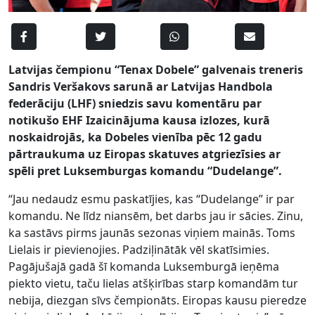
Latvijas čempionu “Tenax Dobele” galvenais treneris
Sandris Veršakovs sarunā ar Latvijas Handbola
federāciju (LHF) sniedzis savu komentāru par
notikušo EHF Izaicinājuma kausa izlozes, kurā
noskaidrojās, ka Dobeles vienība pēc 12 gadu
pārtraukuma uz Eiropas skatuves atgriezīsies ar
spēli pret Luksemburgas komandu “Dudelange”.
“Jau nedaudz esmu paskatījies, kas “Dudelange” ir par
komandu. Ne līdz niansēm, bet darbs jau ir sācies. Zinu,
ka sastāvs pirms jaunās sezonas viņiem mainās. Toms
Lielais ir pievienojies. Padziļinātāk vēl skatīsimies.
Pagājušajā gadā šī komanda Luksemburgā ieņēma
piekto vietu, taču lielas atšķirības starp komandām tur
nebija, diezgan sīvs čempionāts. Eiropas kausu pieredze