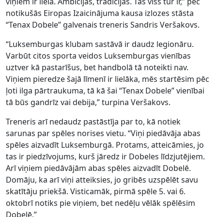
viņiem ir liela. Ambīcijas, tradīcijas. Tas viss tur ir,” pēc
notikušās Eiropas Izaicinājuma kausa izlozes stāsta
“Tenax Dobele” galvenais treneris Sandris Veršakovs.
“Luksemburgas klubam sastāvā ir daudz legionāru.
Varbūt citos sporta veidos Luksemburgas vienības
uztver kā pastarīšus, bet handbolā tā noteikti nav.
Viņiem pieredze šajā līmenī ir lielāka, mēs startēsim pēc
ļoti ilga pārtraukuma, tā kā šai “Tenax Dobele” vienībai
tā būs gandrīz vai debija,” turpina Veršakovs.
Treneris arī nedaudz pastāstīja par to, kā notiek
sarunas par spēles norises vietu. “Viņi piedāvāja abas
spēles aizvadīt Luksemburgā. Protams, atteicāmies, jo
tas ir piedzīvojums, kurš jāredz ir Dobeles līdzjutējiem.
Arī viņiem piedāvājām abas spēles aizvadīt Dobelē.
Domāju, ka arī viņi atteiksies, jo gribēs uzspēlēt savu
skatītāju priekšā. Visticamāk, pirmā spēle 5. vai 6.
oktobrī notiks pie viņiem, bet nedēļu vēlāk spēlēsim
Dobelē.”