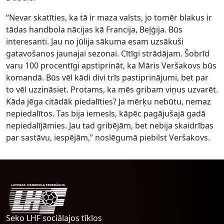
“Nevar skatīties, ka tā ir maza valsts, jo tomēr blakus ir
tādas handbola nācijas kā Francija, Beļģija. Būs
interesanti. Jau no jūlija sākuma esam uzsākuši
gatavošanos jaunajai sezonai. Cītīgi strādājam. Šobrīd
varu 100 procentīgi apstiprināt, ka Māris Veršakovs būs
komandā. Būs vēl kādi divi trīs pastiprinājumi, bet par
to vēl uzzināsiet. Protams, ka mēs gribam viņus uzvarēt.
Kāda jēga citādāk piedalīties? Ja mērķu nebūtu, nemaz
nepiedalītos. Tas bija iemesls, kāpēc pagājušajā gadā
nepiedalījāmies. Jau tad gribējām, bet nebija skaidrības
par sastāvu, iespējām,” noslēgumā piebilst Veršakovs.
Seko LHF sociālajos tīklos