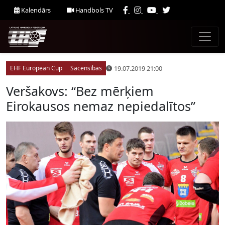
Kalendārs
Handbols TV
19.07.2019 21:00
EHF European Cup
Sacensības
Veršakovs: “Bez mērķiem
Eirokausos nemaz nepiedalītos”