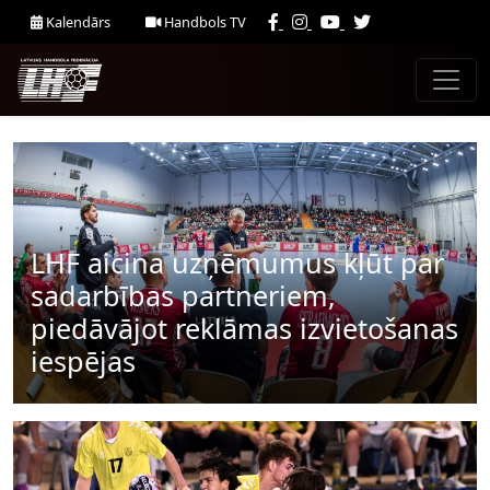
Kalendārs
Handbols TV
LHF aicina uzņēmumus kļūt par
sadarbības partneriem,
piedāvājot reklāmas izvietošanas
iespējas