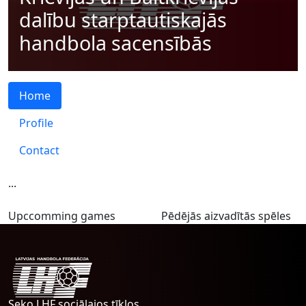
dalību starptautiskajās
handbola sacensībās
Home
Profile
Contact
...
Upccomming games
Pēdējās aizvadītās spēles
Seko LHF sociālajos tīklos