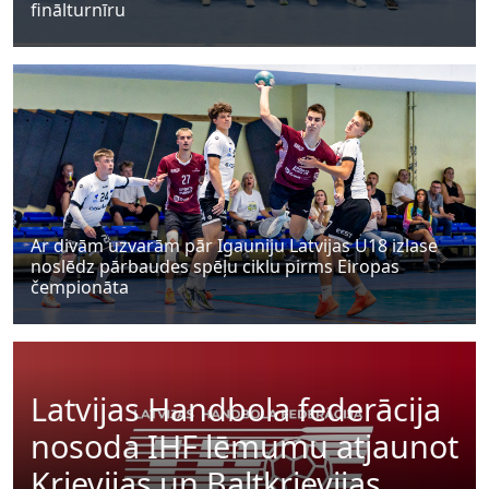
finālturnīru
Ar divām uzvarām pār Igauniju Latvijas U18 izlase
noslēdz pārbaudes spēļu ciklu pirms Eiropas
čempionāta
Latvijas Handbola federācija
nosoda IHF lēmumu atjaunot
Krievijas un Baltkrievijas