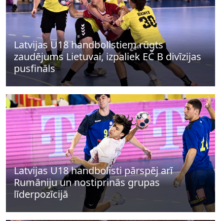
Latvijas U18 handbolistiem rūgts
zaudējums Lietuvai, izpaliek EČ B divīzijas
pusfināls
Latvijas U18 handbolisti pārspēj arī
Rumāniju un nostiprinās grupas
līderpozīcijā