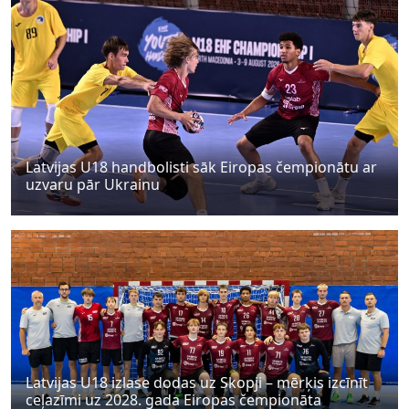
Latvijas U18 handbolisti sāk Eiropas čempionātu ar
uzvaru pār Ukrainu
Latvijas U18 izlase dodas uz Skopji – mērķis izcīnīt
ceļazīmi uz 2028. gada Eiropas čempionāta