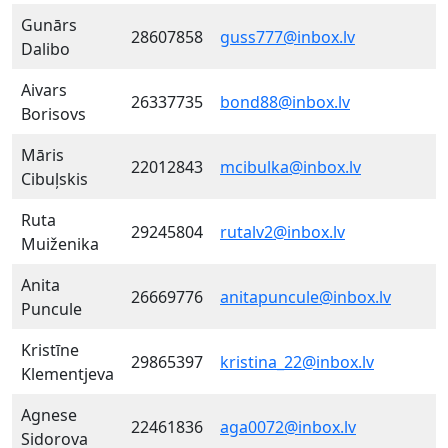
Gunārs
28607858
guss777@inbox.lv
Dalibo
Aivars
26337735
bond88@inbox.lv
Borisovs
Māris
22012843
mcibulka@inbox.lv
Cibuļskis
Ruta
29245804
rutalv2@inbox.lv
Muiženika
Anita
26669776
anitapuncule@inbox.lv
Puncule
Kristīne
29865397
kristina_22@inbox.lv
Klementjeva
Agnese
22461836
aga0072@inbox.lv
Sidorova