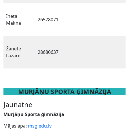
Ineta
26578071
Makņa
Žanete
28680637
Lazare
MURJĀŅU SPORTA ĢIMNĀZIJA
Jaunatne
Murjāņu Sporta ģimnāzija
Mājaslapa:
msg.edu.lv