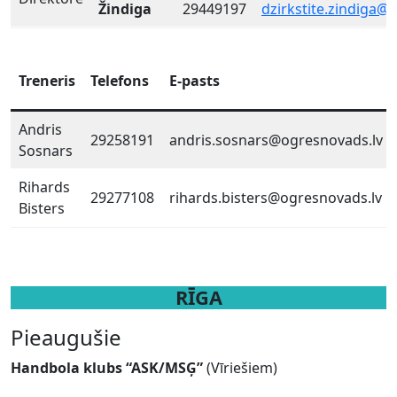
Žindiga
29449197
dzirkstite.zindiga@
Treneris
Telefons
E-pasts
Andris
29258191
andris.sosnars@ogresnovads.lv
Sosnars
Rihards
29277108
rihards.bisters@ogresnovads.lv
Bisters
RĪGA
Pieaugušie
Handbola klubs “ASK/MSĢ”
(Vīriešiem)