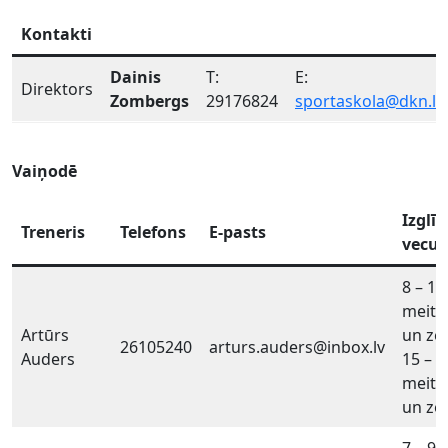
Kontakti
Dainis
T:
E:
Direktors
Zombergs
29176824
sportaskola@dkn.lv
Vaiņodē
Izglī
Treneris
Telefons
E-pasts
vecu
8 – 10 
meite
Artūrs
un zē
26105240
arturs.auders@inbox.lv
Auders
15 – 1
meite
un zē