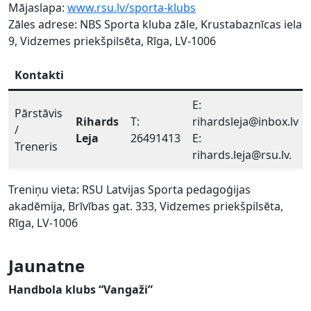
Mājaslapa:
www.rsu.lv/sporta-klubs
Zāles adrese: NBS Sporta kluba zāle, Krustabaznīcas iela
9, Vidzemes priekšpilsēta, Rīga, LV-1006
Kontakti
E:
Pārstāvis
Rihards
T:
rihardsleja@inbox.lv
/
Leja
26491413
E:
Treneris
rihards.leja@rsu.lv.
Treniņu vieta: RSU Latvijas Sporta pedagoģijas
akadēmija, Brīvības gat. 333, Vidzemes priekšpilsēta,
Rīga, LV-1006
Jaunatne
Handbola klubs “Vangaži”