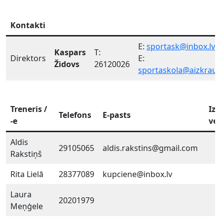
Kontakti
E:
sportask@inbox.lv
Kaspars
T:
Direktors
E:
Židovs
26120026
sportaskola@aizkraukl
Treneris /
Iz
Telefons
E-pasts
-e
ve
Aldis
29105065
aldis.rakstins@gmail.com
Rakstiņš
Rita Lielā
28377089
kupciene@inbox.lv
Laura
20201979
Meņģele