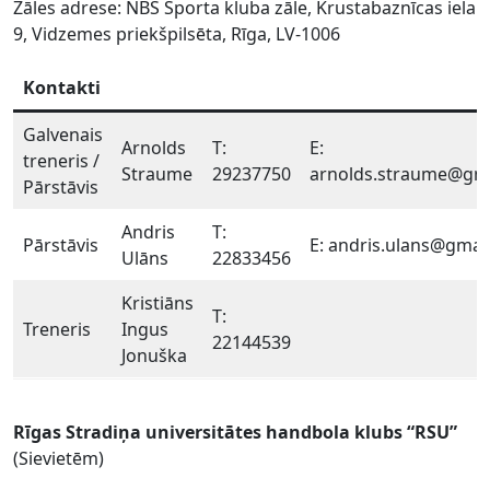
Zāles adrese: NBS Sporta kluba zāle, Krustabaznīcas iela
9, Vidzemes priekšpilsēta, Rīga, LV-1006
Kontakti
Galvenais
Arnolds
T:
E:
treneris /
Straume
29237750
arnolds.straume@gm
Pārstāvis
Andris
T:
Pārstāvis
E: andris.ulans@gmai
Ulāns
22833456
Kristiāns
T:
Treneris
Ingus
22144539
Jonuška
Rīgas Stradiņa universitātes handbola klubs “RSU”
(Sievietēm)