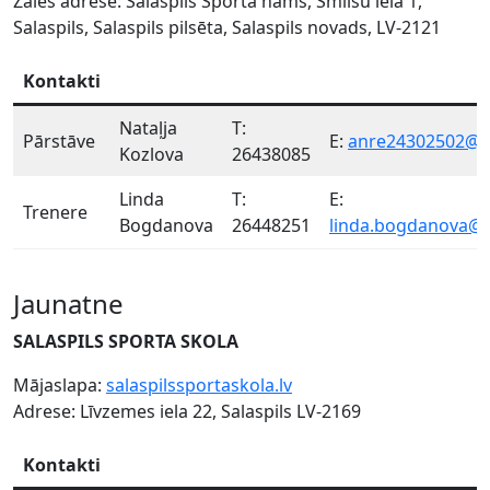
Zāles adrese: Salaspils Sporta nams, Smilšu iela 1,
Salaspils, Salaspils pilsēta, Salaspils novads, LV-2121
Kontakti
Nataļja
T:
Pārstāve
E:
anre24302502@g
Kozlova
26438085
Linda
T:
E:
Trenere
Bogdanova
26448251
linda.bogdanova@
Jaunatne
SALASPILS SPORTA SKOLA
Mājaslapa:
salaspilssportaskola.lv
Adrese: Līvzemes iela 22, Salaspils LV-2169
Kontakti