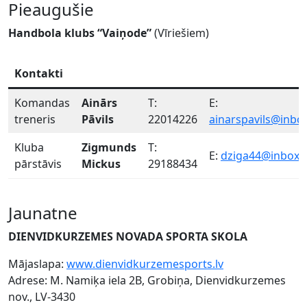
Pieaugušie
Handbola klubs “Vaiņode”
(Vīriešiem)
Kontakti
Komandas
Ainārs
T:
E:
treneris
Pāvils
22014226
ainarspavils@inbox
Kluba
Zigmunds
T:
E:
dziga44@inbox.l
pārstāvis
Mickus
29188434
Jaunatne
DIENVIDKURZEMES NOVADA SPORTA SKOLA
Mājaslapa:
www.dienvidkurzemesports.lv
Adrese: M. Namiķa iela 2B, Grobiņa, Dienvidkurzemes
nov., LV-3430