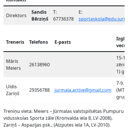
Sandis
T:
E:
Direktors
Bērziņš
67736378
sportaskola@edu.jurma
Izgl
Treneris
Telefons
E-pasts
vecu
15-16
Māris
26138960
zēni 
Meiers
1) gr
7-9. g
Uldis
29356788
jurmala.active@gmail.com
(MT-1
Zariņš
grup
Treniņu vieta: Meiers – Jūrmalas valstspilsētas Pumpuru
vidusskolas Sporta zāle (Kronvalda iela 8, LV-2008),
Zariņš – Aspazijas psk., (Aizputes iela 1A, LV-2010).