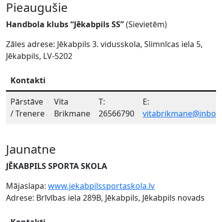
Pieaugušie
Handbola klubs “Jēkabpils SS”
(Sievietēm)
Zāles adrese: Jēkabpils 3. vidusskola, Slimnīcas iela 5,
Jēkabpils, LV-5202
Kontakti
Pārstāve
Vita
T:
E:
/ Trenere
Brikmane
26566790
vitabrikmane@inbox.
Jaunatne
JĒKABPILS SPORTA SKOLA
Mājaslapa:
www.jekabpilssportaskola.lv
Adrese: Brīvības iela 289B, Jēkabpils, Jēkabpils novads