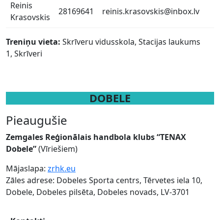
Reinis
28169641
reinis.krasovskis@inbox.lv
Krasovskis
Treniņu vieta:
Skrīveru vidusskola, Stacijas laukums
1, Skrīveri
DOBELE
Pieaugušie
Zemgales Reģionālais handbola klubs “TENAX
Dobele”
(Vīriešiem)
Mājaslapa:
zrhk.eu
Zāles adrese: Dobeles Sporta centrs, Tērvetes iela 10,
Dobele, Dobeles pilsēta, Dobeles novads, LV-3701