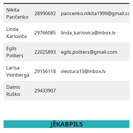
Ņikita
28990692
pancenko.nikita1999@gmail.co
Pančenko
Linda
29766085
linda_karlovica@inbox.lv
Karloviča
Egils
22025893
egils.politers@gmail.com
Politers
Larisa
29156118
viestura13@inbox.lv
Veinberga
Dainis
29433907
Ruško
JĒKABPILS