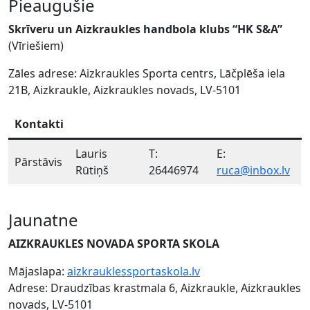
Pieaugušie
Skrīveru un Aizkraukles handbola klubs “HK S&A”
(Vīriešiem)
Zāles adrese: Aizkraukles Sporta centrs, Lāčplēša iela
21B, Aizkraukle, Aizkraukles novads, LV-5101
Kontakti
Lauris
T:
E:
Pārstāvis
Rūtiņš
26446974
ruca@inbox.lv
Jaunatne
AIZKRAUKLES NOVADA SPORTA SKOLA
Mājaslapa:
aizkrauklessportaskola.lv
Adrese: Draudzības krastmala 6, Aizkraukle, Aizkraukles
novads, LV-5101