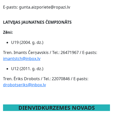
E-pasts: gunta.aizporiete@ropazi.lv
LATVIJAS JAUNATNES ČEMPIONĀTS
Zēni:
U19 (2004. g. dz.)
Tren. Imants Čerņavskis / Tel.: 26471967 / E-pasts:
imantstch@inbox.lv
U12 (2011. g. dz.)
Tren. Ēriks Drobots / Tel.: 22070846 / E-pasts:
drobotseriks@inbox.lv
DIENVIDKURZEMES NOVADS