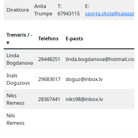
Anita
T:
E:
Direktore
Trumpe
67943115
sporta.skola@salaspils
Treneris / -
Telefons
E-pasts
e
Linda
26448251
linda.bogdanova@hotmail.co
Bogdanova
Inals
29683617
doguz@inbox.lv
Doguzovs
Niks
28367441
niks98@inbox.lv
Remess
Nils
Remess