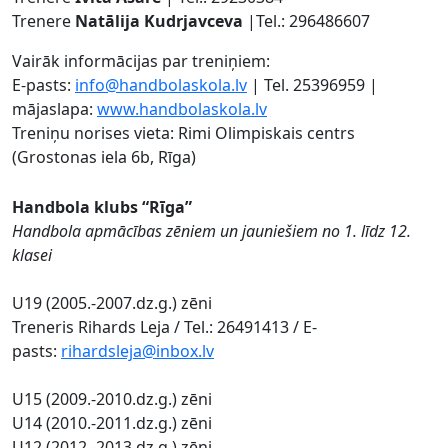
Trenere
Natālija Kudrjavceva
|Tel.: 296486607
Vairāk informācijas par treniņiem:
E-pasts:
info@handbolaskola.lv
| Tel. 25396959 |
mājaslapa:
www.handbolaskola.lv
Treniņu norises vieta: Rimi Olimpiskais centrs
(Grostonas iela 6b, Rīga)
Handbola klubs “Rīga”
Handbola apmācības zēniem un jauniešiem no 1. līdz 12.
klasei
U19 (2005.-2007.dz.g.) zēni
Treneris Rihards Leja / Tel.: 26491413 / E-
pasts:
rihardsleja@inbox.lv
U15 (2009.-2010.dz.g.) zēni
U14 (2010.-2011.dz.g.) zēni
U12 (2012.-2013.dz.g.) zēni