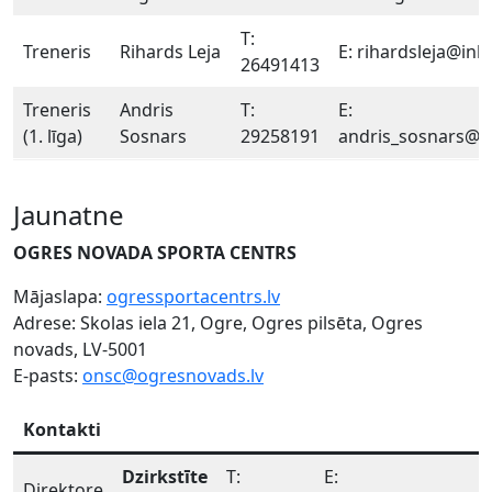
T:
Treneris
Rihards Leja
E: rihardsleja@inb
26491413
Treneris
Andris
T:
E:
(1. līga)
Sosnars
29258191
andris_sosnars@in
Jaunatne
OGRES NOVADA SPORTA CENTRS
Mājaslapa:
ogressportacentrs.lv
Adrese: Skolas iela 21, Ogre, Ogres pilsēta, Ogres
novads, LV-5001
E-pasts:
onsc@ogresnovads.lv
Kontakti
Dzirkstīte
T:
E:
Direktore