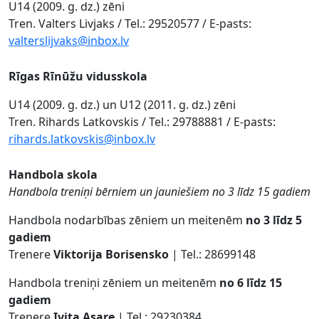
U14 (2009. g. dz.) zēni
Tren. Valters Livjaks / Tel.: 29520577 / E-pasts:
valterslijvaks@inbox.lv
Rīgas Rīnūžu vidusskola
U14 (2009. g. dz.) un U12 (2011. g. dz.) zēni
Tren. Rihards Latkovskis / Tel.: 29788881 / E-pasts:
rihards.latkovskis@inbox.lv
Handbola skola
Handbola treniņi bērniem un jauniešiem no 3 līdz 15 gadiem
Handbola nodarbības zēniem un meitenēm
no 3 līdz 5
gadiem
Trenere
Viktorija Borisensko
| Tel.: 28699148
Handbola treniņi zēniem un meitenēm
no 6 līdz 15
gadiem
Trenere
Ivita Asare
| Tel.: 29230384