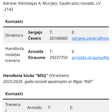
Adrese: Klintslejas 4, Murjāņi, Saulkrastu novads, LV
-2142
Kontakti
Sergejs
T:
E:
Direktors
Čevers
26166060
sergejs.cevers@msg.
Handbola
Arnolds
T:
E:
nodaļas
Straume
29237750
arnolds.straume@gm
treneris
Handbola klubs “MSĢ”
(Vīriešiem)
2025/2026. gada sezonā apvienojies ar Rīgas “ASK”
Kontakti
Treneris
Arnolds
T:
E:
/