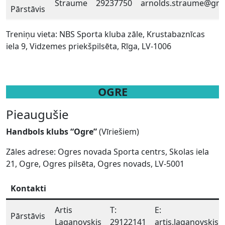
Straume
29237750
arnolds.straume@gma
Pārstāvis
Treniņu vieta: NBS Sporta kluba zāle, Krustabaznīcas
iela 9, Vidzemes priekšpilsēta, Rīga, LV-1006
OGRE
Pieaugušie
Handbols klubs “Ogre”
(Vīriešiem)
Zāles adrese: Ogres novada Sporta centrs, Skolas iela
21, Ogre, Ogres pilsēta, Ogres novads, LV-5001
Kontakti
Artis
T:
E:
Pārstāvis
Laganovskis
29122141
artis.laganovskis@