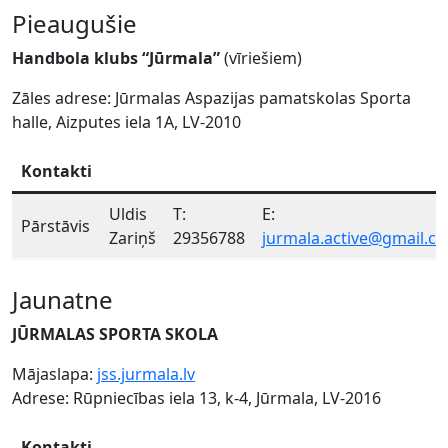
Pieaugušie
Handbola klubs “Jūrmala”
(vīriešiem)
Zāles adrese: Jūrmalas Aspazijas pamatskolas Sporta
halle, Aizputes iela 1A, LV-2010
Kontakti
Uldis
T:
E:
Pārstāvis
Zariņš
29356788
jurmala.active@gmail.c
Jaunatne
JŪRMALAS SPORTA SKOLA
Mājaslapa:
jss.jurmala.lv
Adrese: Rūpniecības iela 13, k-4, Jūrmala, LV-2016
Kontakti