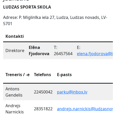
LUDZAS SPORTA SKOLA
Adrese: P. Miglinīka iela 27, Ludza, Ludzas novads, LV-
5701
Kontakti
Elēna
T:
E:
Direktore
Fjodorova
26457564
elena.fjodorova@lu
Treneris / -e
Telefons
E-pasts
Antons
22450042
parku@inbox.lv
Gendelis
Andrejs
28351822
andrejs.narnickis@ludzasnova
Narnickis