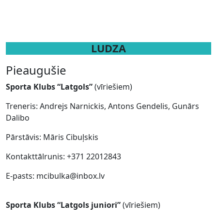
LUDZA
Pieaugušie
Sporta Klubs “Latgols”
(vīriešiem)
Treneris: Andrejs Narnickis, Antons Gendelis, Gunārs
Dalibo
Pārstāvis: Māris Cibuļskis
Kontakttālrunis: +371 22012843
E-pasts: mcibulka@inbox.lv
Sporta Klubs “Latgols juniori”
(vīriešiem)