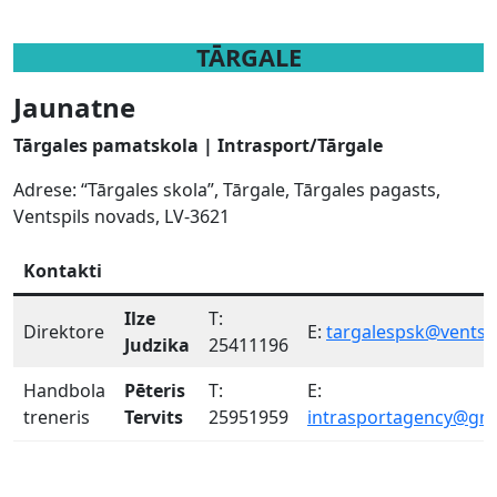
TĀRGALE
Jaunatne
Tārgales pamatskola | Intrasport/Tārgale
Adrese: “Tārgales skola”, Tārgale, Tārgales pagasts,
Ventspils novads, LV-3621
Kontakti
Ilze
T:
Direktore
E:
targalespsk@ventspi
Judzika
25411196
Handbola
Pēteris
T:
E:
treneris
Tervits
25951959
intrasportagency@gm