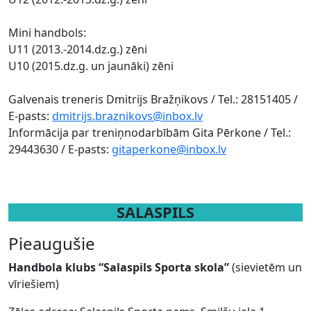
Mini handbols:
U11 (2013.-2014.dz.g.) zēni
U10 (2015.dz.g. un jaunāki) zēni
Galvenais treneris Dmitrijs Bražņikovs / Tel.: 28151405 /
E-pasts:
dmitrijs.braznikovs@inbox.lv
Informācija par treniņnodarbībām Gita Pērkone / Tel.:
29443630 / E-pasts:
gitaperkone@inbox.lv
SALASPILS
Pieaugušie
Handbola klubs “Salaspils Sporta skola”
(sievietēm un
vīriešiem)