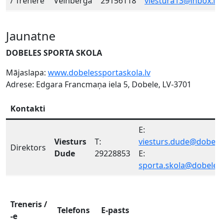
/ Trenere
Veinberga
29156118
viestura13@inbox.lv
Jaunatne
DOBELES SPORTA SKOLA
Mājaslapa:
www.dobelessportaskola.lv
Adrese: Edgara Francmaņa iela 5, Dobele, LV-3701
Kontakti
E:
Viesturs
T:
viesturs.dude@dobele
Direktors
Dude
29228853
E:
sporta.skola@dobele.
Treneris /
Telefons
E-pasts
-e