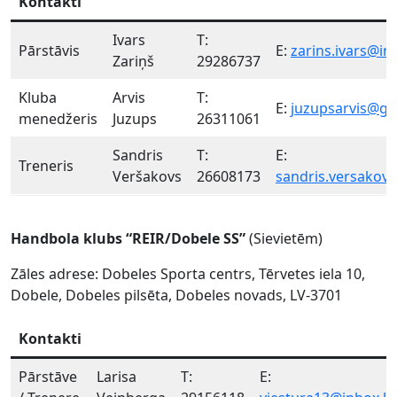
Kontakti
Ivars
T:
Pārstāvis
E:
zarins.ivars@in
Zariņš
29286737
Kluba
Arvis
T:
E:
juzupsarvis@gm
menedžeris
Juzups
26311061
Sandris
T:
E:
Treneris
Veršakovs
26608173
sandris.versakov
Handbola klubs “REIR/Dobele SS”
(Sievietēm)
Zāles adrese: Dobeles Sporta centrs, Tērvetes iela 10,
Dobele, Dobeles pilsēta, Dobeles novads, LV-3701
Kontakti
Pārstāve
Larisa
T:
E: