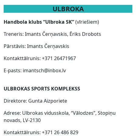
ULBROKA
Handbola klubs “Ulbroka SK”
(vīriešiem)
Treneris: Imants Čerņavskis, Ēriks Drobots
Pārstāvis: Imants Čerņavskis
Kontakttālrunis: +371 26471967
E-pasts: imantsch@inbox.lv
ULBROKAS SPORTS KOMPLEKSS
Direktore: Gunta Aizporiete
Adrese: Ulbrokas vidusskola, “Vālodzes”, Stopiņu
novads, LV-2130
Kontakttālrunis: +371 26 486 829