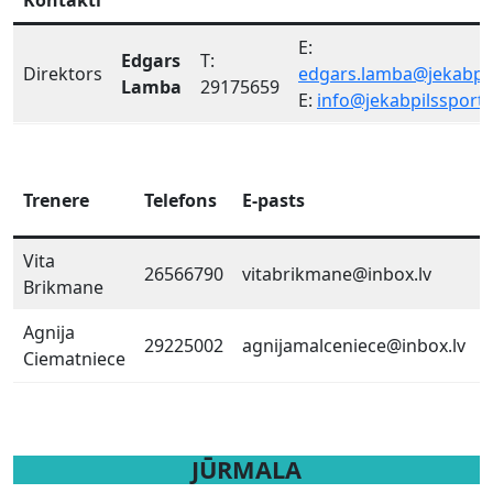
Kontakti
E:
Edgars
T:
Direktors
edgars.lamba@jekabpil
Lamba
29175659
E:
info@jekabpilssporta
Trenere
Telefons
E-pasts
Vita
26566790
vitabrikmane@inbox.lv
Brikmane
Agnija
29225002
agnijamalceniece@inbox.lv
Ciematniece
JŪRMALA