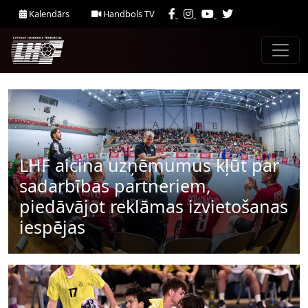
Kalendārs
Handbols TV
LHF aicina uzņēmumus kļūt par
sadarbības partneriem,
piedāvājot reklāmas izvietošanas
iespējas