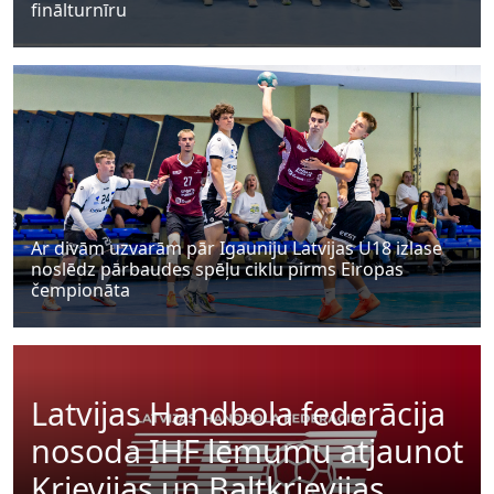
finālturnīru
Ar divām uzvarām pār Igauniju Latvijas U18 izlase
noslēdz pārbaudes spēļu ciklu pirms Eiropas
čempionāta
Latvijas Handbola federācija
nosoda IHF lēmumu atjaunot
Krievijas un Baltkrievijas