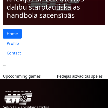
dalību starptautiskajās
handbola sacensībās
Home
Profile
Contact
...
Upccomming games
Pēdējās aizvadītās spēles
Seko LHF sociālajos tīklos