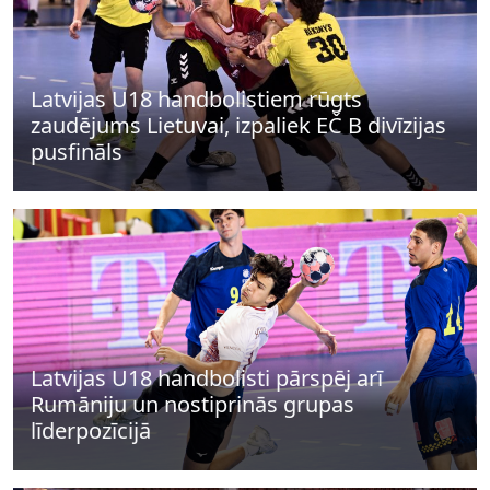
Latvijas U18 handbolistiem rūgts
zaudējums Lietuvai, izpaliek EČ B divīzijas
pusfināls
Latvijas U18 handbolisti pārspēj arī
Rumāniju un nostiprinās grupas
līderpozīcijā