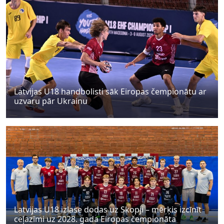
Latvijas U18 handbolisti sāk Eiropas čempionātu ar
uzvaru pār Ukrainu
Latvijas U18 izlase dodas uz Skopji – mērķis izcīnīt
ceļazīmi uz 2028. gada Eiropas čempionāta