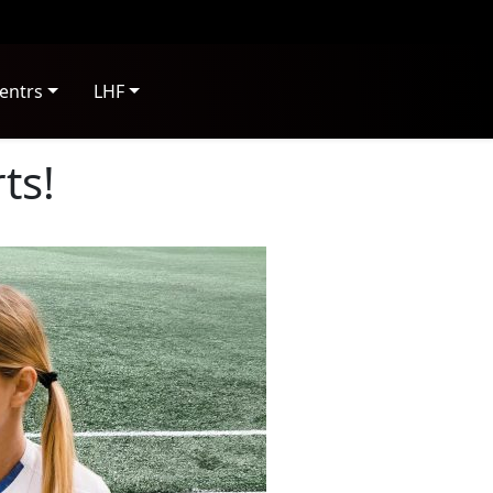
entrs
LHF
ts!