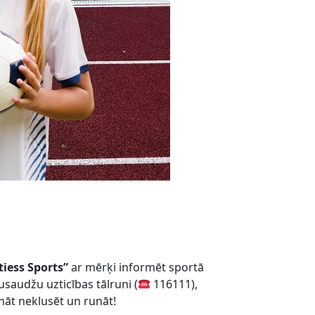
tiess Sports”
ar mērķi informēt sportā
usaudžu uzticības tālruni (
116111),
nāt neklusēt un runāt!