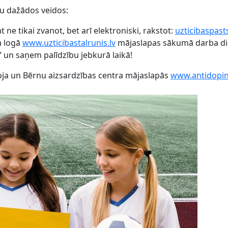
stu dažādos veidos:
ne tikai zvanot, bet arī elektroniski, rakstot:
uzticibaspas
a logā
www.uzticibastalrunis.lv
mājaslapas sākumā darba die
s” un saņem palīdzību jebkurā laikā!
roja un Bērnu aizsardzības centra mājaslapās
www.antidopin