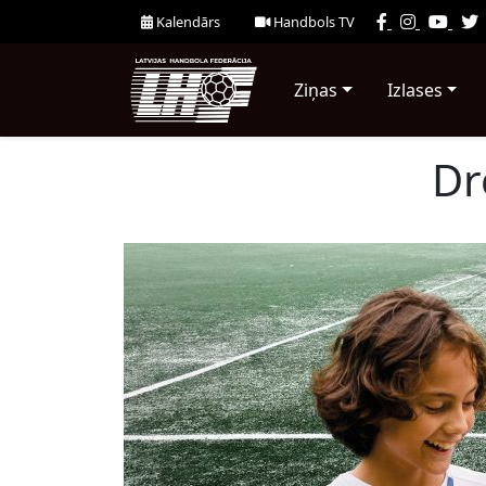
Kalendārs
Handbols TV
Ziņas
Izlases
Dr