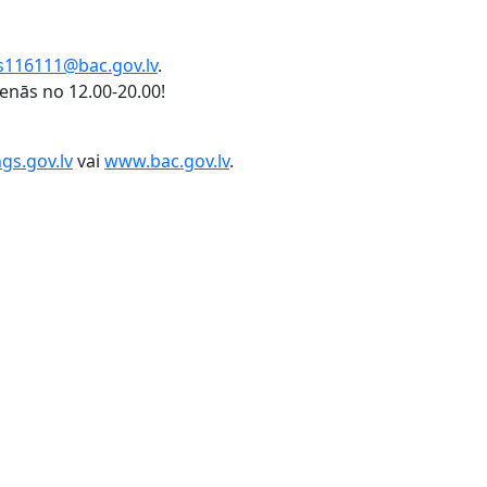
ts116111@bac.gov.lv
.
nās no 12.00-20.00!
gs.gov.lv
vai
www.bac.gov.lv
.