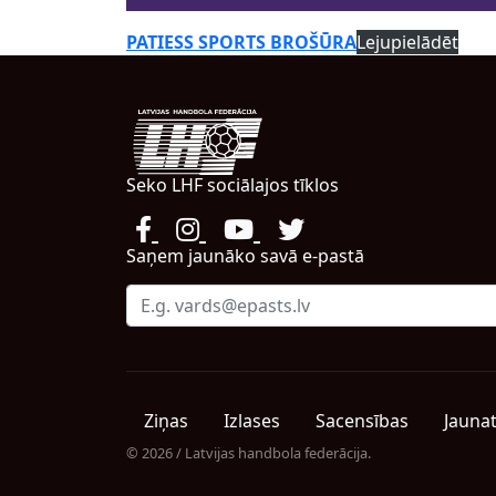
PATIESS SPORTS BROŠŪRA
Lejupielādēt
Seko LHF sociālajos tīklos
Saņem jaunāko savā e-pastā
Ziņas
Izlases
Sacensības
Jauna
© 2026 / Latvijas handbola federācija.