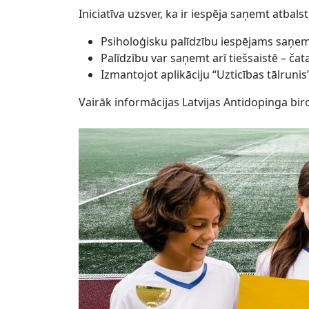
Iniciatīva uzsver, ka ir iespēja saņemt atbal
Psiholoģisku palīdzību iespējams saņemt 
Palīdzību var saņemt arī tiešsaistē – čat
Izmantojot aplikāciju “Uzticības tālruni
Vairāk informācijas Latvijas Antidopinga bi