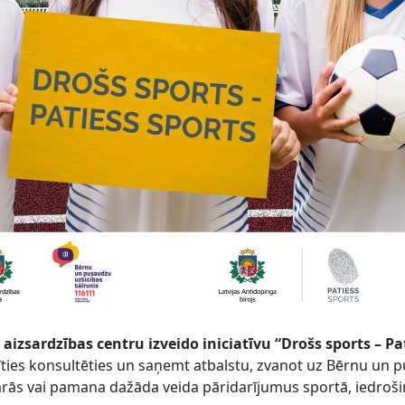
aizsardzības centru izveido iniciatīvu “Drošs sports – Pa
īties konsultēties un saņemt atbalstu, zvanot uz Bērnu un p
karās vai pamana dažāda veida pāridarījumus sportā, iedroši