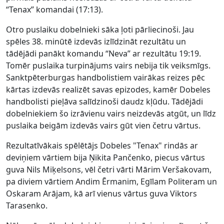
“Tenax” komandai (17:13).
Otro puslaiku dobelnieki sāka ļoti pārliecinoši. Jau
spēles 38. minūtē izdevās izlīdzināt rezultātu un
tādējādi panākt komandu “Neva” ar rezultātu 19:19.
Tomēr puslaika turpinājums vairs nebija tik veiksmīgs.
Sanktpēterburgas handbolistiem vairākas reizes pēc
kārtas izdevās realizēt savas epizodes, kamēr Dobeles
handbolisti pieļāva salīdzinoši daudz kļūdu. Tādējādi
dobelniekiem šo izrāvienu vairs neizdevās atgūt, un līdz
puslaika beigām izdevās vairs gūt vien četru vārtus.
Rezultatīvākais spēlētājs Dobeles "Tenax" rindās ar
deviņiem vārtiem bija Ņikita Pančenko, piecus vārtus
guva Nils Miķelsons, vēl četri vārti Mārim Veršakovam,
pa diviem vārtiem Andim Ērmanim, Egīlam Politeram un
Oskaram Arājam, kā arī vienus vārtus guva Viktors
Tarasenko.