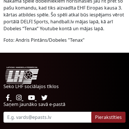
Nākamā spēle dobelniekiem norisināsies jau rīt pret šo
pašu komandu, kad tiks aizvadīta EHF Eiropas kausa 3.
kārtas atbildes spēle. Šo spēli atkal būs iespējams vērot
portālā DELFI Sports, handball.lv mājas lapā, kā arī
Dobeles “Tenax” Youtube kontā un mājas lapā.
Foto: Andris Pintāns/Dobeles "Tenax"
Seko LHF sociālajos tīklos
Saņem jaunāko savā e-pastā