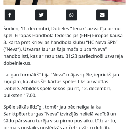
Šodien, 11. decembrī, Dobeles “Tenax” aizvadīja pirmo
spēli Eiropas Handbola federācijas (EHF) Eiropas kausa
3. kārtā pret Krievijas handbola klubu “HC Neva SPb”
(“Neva”). Uzvaras laurus šajā mačā plūca “Neva”
handbolisti, kas ar rezultātu 31:23 pārliecinoši uzvarēja
dobelniekus.
Lai gan formāli šī bija “Neva” mājas spēle, iepriekš jau
ziņojām, ka abas šīs kārtas spēles tiks aizvadītas
Dobelē. Atbildes spēle sekos jau rīt, 12. decembrī,
pulksten 17.00.
Spēle sākās līdzīgi, tomēr jau pēc neilga laika
Sanktpēterburgas “Neva” izvirzījās nelielā vadībā un
šādu pārsvaru turēja visu pirmo puslaiku. Līdz ar to,
pirmais puslaiks noslēdzās ar četru vārtu deficītu