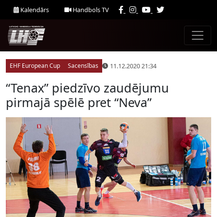
Kalendārs
Handbols TV
11.12.2020 21:34
EHF European Cup
Sacensības
“Tenax” piedzīvo zaudējumu
pirmajā spēlē pret “Neva”