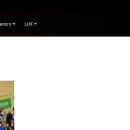
entrs
LHF