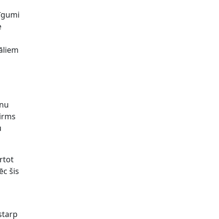
līgumi
e
āliem
enu
pirms
u
rtot
ēc šis
starp