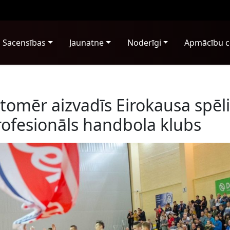
Sacensības
Jaunatne
Noderīgi
Apmācību c
omēr aizvadīs Eirokausa spēli
profesionāls handbola klubs