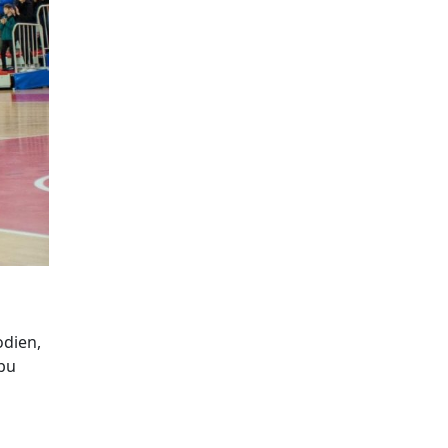
odien,
ību