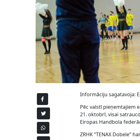
Informāciju sagatavoja:
Pēc valstī pieņemtajiem 
21. oktobrī, visai satrau
Eiropas Handbola federāc
ZRHK “TENAX Dobele” hand