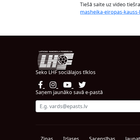
Tiešā saite uz video tiešra
masheika-eiropas-kauss
Seko LHF sociālajos tīklos
Saņem jaunāko savā e-pastā
Ziņas
Izlases
Sacensības
Jauna