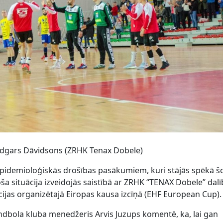
 Edgars Dāvidsons (ZRHK Tenax Dobele)
epidemioloģiskās drošības pasākumiem, kuri stājās spēkā š
coša situācija izveidojās saistībā ar ZRHK “TENAX Dobele” dal
ijas organizētajā Eiropas kausa izcīņā (EHF European Cup).
bola kluba menedžeris Arvis Juzups komentē, ka, lai gan