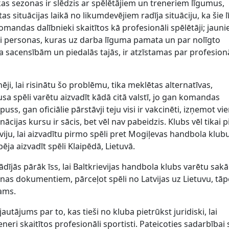
as sezonas ir slēdzis ar spēlētājiem un treneriem līgumus,
as situācijas laikā no likumdevējiem radīja situāciju, ka šie 
omandas dalībnieki skaitītos kā profesionāli spēlētāji; jauni
ai personas, kuras uz darba līguma pamata un par nolīgto
 sacensībām un piedalās tajās, ir atzīstamas par profesion
ēji, lai risinātu šo problēmu, tika meklētas alternatīvas,
a spēli varētu aizvadīt kādā citā valstī, jo gan komandas
uss, gan oficiālie pārstāvji teju visi ir vakcinēti, izņemot vi
nācijas kursu ir sācis, bet vēl nav pabeidzis. Klubs vēl tikai 
viju, lai aizvadītu pirmo spēli pret Mogiļevas handbola klub
ēja aizvadīt spēli Klaipēdā, Lietuvā.
dījās pārāk īss, lai Baltkrievijas handbola klubs varētu sakā
nas dokumentiem, pārceļot spēli no Latvijas uz Lietuvu, tāp
jams.
 jautājums par to, kas tieši no kluba pietrūkst juridiski, lai
eri skaitītos profesionāli sportisti. Pateicoties sadarbībai 