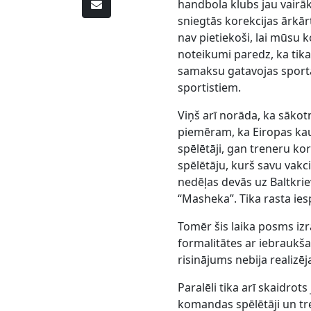
handbola klubs jau vairāk
sniegtās korekcijas ārkārt
nav pietiekoši, lai mūsu k
noteikumi paredz, ka tik
samaksu gatavojas sporta
sportistiem.
Viņš arī norāda, ka sākotn
piemēram, ka Eiropas kaus
spēlētāji, gan treneru korp
spēlētāju, kurš savu vakci
nedēļas devās uz Baltkrie
“Masheka”. Tika rasta iesp
Tomēr šis laika posms izrā
formalitātes ar iebraukša
risinājums nebija realizē
Paralēli tika arī skaidrots
komandas spēlētāji un tren