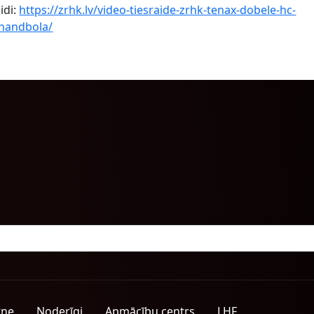
idi:
https://zrhk.lv/video-tiesraide-zrhk-tenax-dobele-hc-
-handbola/
tne
Noderīgi
Apmācību centrs
LHF