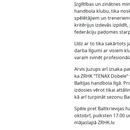
Izglītības un zinātnes mi
handbola klubu, tika noska
spēlētājiem un treneriem,
kritērijus izdevās izpildī
federāciju padomes starp
Līdz ar to tika sakārtots 
darba līgumi ar visiem k
varam svinēt profesionāl
Arvis Juzups arī izsaka p
ka ZRHK “TENAX Dobele” va
Baltijas handbola līgā. Pr
izdosies vērot tikai attāli
kā arī turpināt sezonu Bal
Spēle pret Baltkrievijas 
oktobrī, pulksten 17.00 
mājaslapā ZRHK.lv.