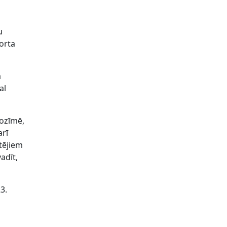
u
porta
ā
al
nozīmē,
arī
utējiem
vadīt,
3.