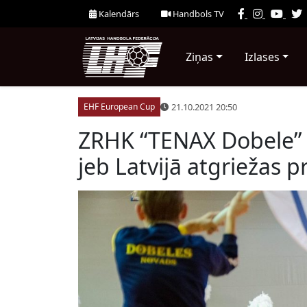
Kalendārs
Handbols TV
Ziņas
Izlases
21.10.2021 20:50
EHF European Cup
ZRHK “TENAX Dobele” t
jeb Latvijā atgriežas 