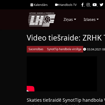
Kalendārs
Handbols TV
Ziņas
Izlases
Video tiešraide: ZRHK
03.04.2021 0
Sacensības
SynotTip handbola virslīga
Skaties tiešraidē SynotTip handbola 