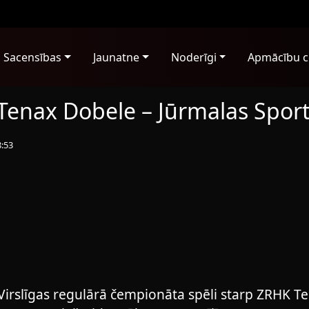
Sacensības
Jaunatne
Noderīgi
Apmācību c
 Tenax Dobele – Jūrmalas Spor
8:53
Virslīgas regulārā čempionāta spēli starp ZRHK T