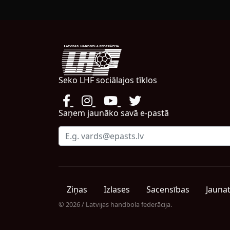
Seko LHF sociālajos tīklos
Saņem jaunāko savā e-pastā
Ziņas
Izlases
Sacensības
Jauna
© 2026 / Latvijas handbola federācija.