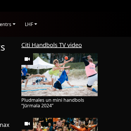
entrs
LHF
ts
Citi Handbols TV video
Pludmales un mini handbols
“Jūrmala 2024”
enax