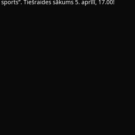
ports”. Tiešraides sākums 5. aprīlī, 17.00!