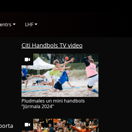
entrs
LHF
Citi Handbols TV video
Pludmales un mini handbols
“Jūrmala 2024”
porta