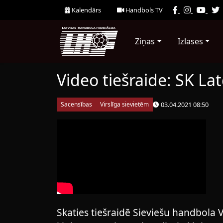
Kalendārs
Handbols TV
Ziņas
Izlases
Video tiešraide: SK La
03.04.2021 08:50
Sacensības
Virslīga sievietēm
Skaties tiešraidē Sieviešu handbola 