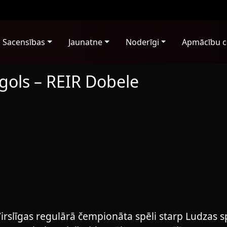
Sacensības
Jaunatne
Noderīgi
Apmācību c
tgols – REIR Dobele
Virslīgas regulārā čempionāta spēli starp Ludzas s