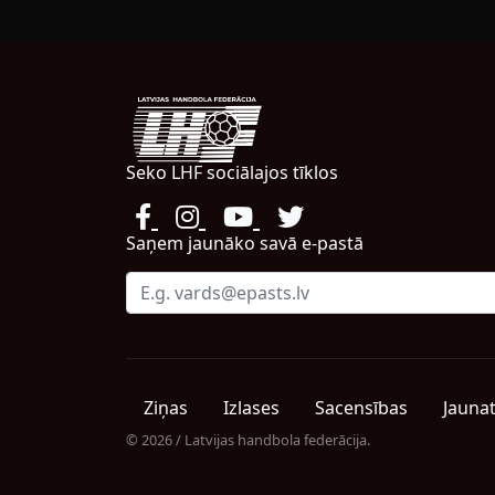
Seko LHF sociālajos tīklos
Saņem jaunāko savā e-pastā
Ziņas
Izlases
Sacensības
Jauna
© 2026 / Latvijas handbola federācija.