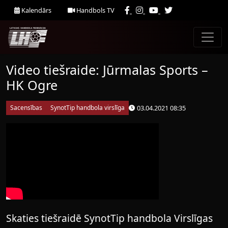
Kalendārs
Handbols TV
Video tiešraide: Jūrmalas Sports –
HK Ogre
03.04.2021 08:35
Sacensības
SynotTip handbola virslīga
Skaties tiešraidē SynotTip handbola Virslīgas