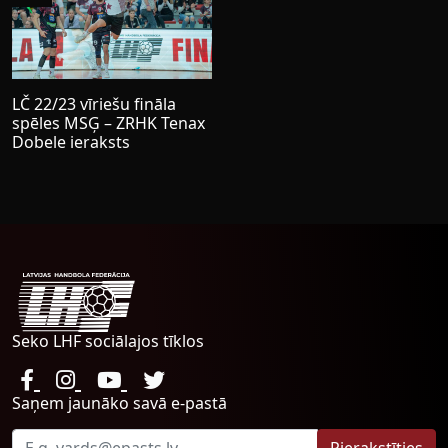
LČ 22/23 vīriešu fināla
spēles MSĢ – ZRHK Tenax
Dobele ieraksts
Seko LHF sociālajos tīklos
Saņem jaunāko savā e-pastā