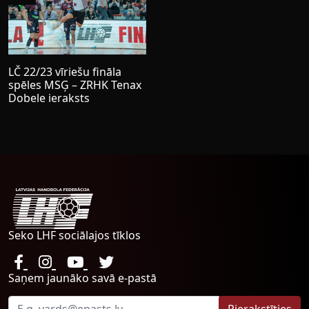
LČ 22/23 vīriešu fināla
spēles MSĢ – ZRHK Tenax
Dobele ieraksts
Seko LHF sociālajos tīklos
Saņem jaunāko savā e-pastā