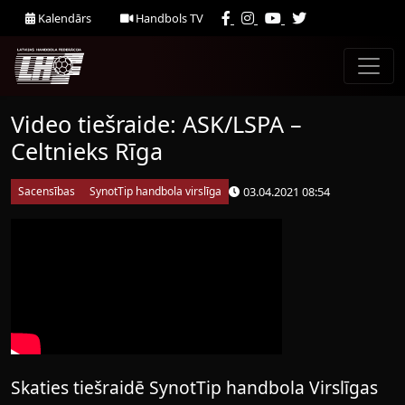
Kalendārs
Handbols TV
Video tiešraide: ASK/LSPA –
Celtnieks Rīga
03.04.2021 08:54
Sacensības
SynotTip handbola virslīga
Skaties tiešraidē SynotTip handbola Virslīgas