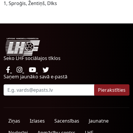
1, Sproģis, Žentiņš, Dīks
Seko LHF sociālajos tīklos
Saņem jaunāko savā e-pastā
Ziņas
Izlases
Sacensības
Jaunatne
Noderīgi
Apmācību centrs
LHF