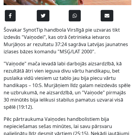
Šovakar SynotTip handbola Virslīgā pie uzvaras tikt
izdevās "Vaiņodei", kas otrā četrinieka ietvaros
Murjāņos ar rezultatu 37:24 sagrāva Latvijas jaunatnes
izlases bāzes komandu "MSĢ/LAT 2000".
"Vaiņode" mača ievadā labi darbojās aizsardzībā, kā
rezultātā ātri vien ieguva divu vārtu handikapu, bet
puslaika vidū viesiem uz tablo jau bija piecu vārtu
handikaps – 10:5. Murjāņiem līdz galam neizdevās spēle
ne uzbrukumā, ne aizsardzībā, un "Vaiņode" pirmajās
30 minūtēs bija ielikusi stabilus pamatus uzvarai visā
spēlē (19:12).
Pēc pārtraukuma Vaiņodes handbolistiem bija
nepieciešamas sešas minūtes, lai savu pārsvaru
palielinātu līdz desmit vārtiem (25:15). Nekādi jautājumi