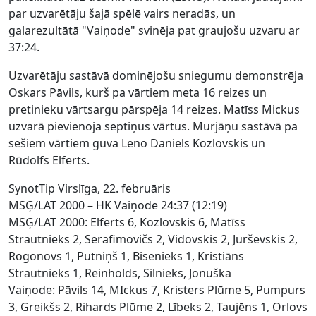
par uzvarētāju šajā spēlē vairs neradās, un
galarezultātā "Vaiņode" svinēja pat graujošu uzvaru ar
37:24.
Uzvarētāju sastāvā dominējošu sniegumu demonstrēja
Oskars Pāvils, kurš pa vārtiem meta 16 reizes un
pretinieku vārtsargu pārspēja 14 reizes. Matīss Mickus
uzvarā pievienoja septiņus vārtus. Murjāņu sastāvā pa
sešiem vārtiem guva Leno Daniels Kozlovskis un
Rūdolfs Elferts.
SynotTip Virslīga, 22. februāris
MSĢ/LAT 2000 – HK Vaiņode 24:37 (12:19)
MSĢ/LAT 2000: Elferts 6, Kozlovskis 6, Matīss
Strautnieks 2, Serafimovičs 2, Vidovskis 2, Jurševskis 2,
Rogonovs 1, Putniņš 1, Bisenieks 1, Kristiāns
Strautnieks 1, Reinholds, Silnieks, Jonuška
Vaiņode: Pāvils 14, MIckus 7, Kristers Plūme 5, Pumpurs
3, Greikšs 2, Rihards Plūme 2, Lībeks 2, Taujēns 1, Orlovs