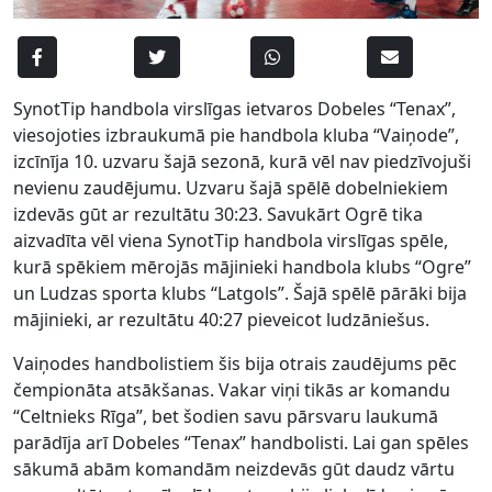
SynotTip handbola virslīgas ietvaros Dobeles “Tenax”,
viesojoties izbraukumā pie handbola kluba “Vaiņode”,
izcīnīja 10. uzvaru šajā sezonā, kurā vēl nav piedzīvojuši
nevienu zaudējumu. Uzvaru šajā spēlē dobelniekiem
izdevās gūt ar rezultātu 30:23. Savukārt Ogrē tika
aizvadīta vēl viena SynotTip handbola virslīgas spēle,
kurā spēkiem mērojās mājinieki handbola klubs “Ogre”
un Ludzas sporta klubs “Latgols”. Šajā spēlē pārāki bija
mājinieki, ar rezultātu 40:27 pieveicot ludzāniešus.
Vaiņodes handbolistiem šis bija otrais zaudējums pēc
čempionāta atsākšanas. Vakar viņi tikās ar komandu
“Celtnieks Rīga”, bet šodien savu pārsvaru laukumā
parādīja arī Dobeles “Tenax” handbolisti. Lai gan spēles
sākumā abām komandām neizdevās gūt daudz vārtu