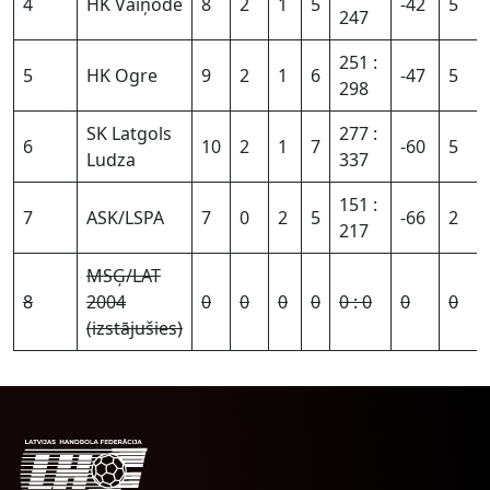
4
HK Vaiņode
8
2
1
5
-42
5
247
251 :
5
HK Ogre
9
2
1
6
-47
5
298
SK Latgols
277 :
6
10
2
1
7
-60
5
Ludza
337
151 :
7
ASK/LSPA
7
0
2
5
-66
2
217
MSĢ/LAT
8
2004
0
0
0
0
0 : 0
0
0
(izstājušies)