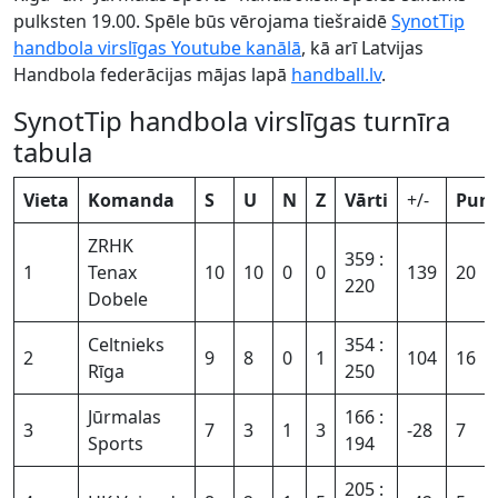
pulksten 19.00. Spēle būs vērojama tiešraidē
SynotTip
handbola virslīgas Youtube kanālā
, kā arī Latvijas
Handbola federācijas mājas lapā
handball.lv
.
SynotTip handbola virslīgas turnīra
tabula
Vieta
Komanda
S
U
N
Z
Vārti
+/-
Punk
ZRHK
359 :
1
Tenax
10
10
0
0
139
20
220
Dobele
Celtnieks
354 :
2
9
8
0
1
104
16
Rīga
250
Jūrmalas
166 :
3
7
3
1
3
-28
7
Sports
194
205 :