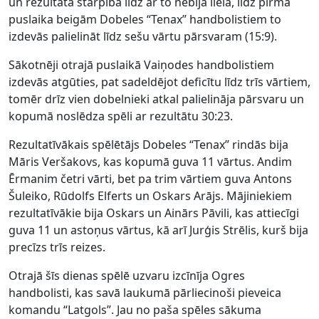
un rezultāta starpība līdz ar to nebija liela, līdz pirmā
puslaika beigām Dobeles “Tenax” handbolistiem to
izdevās palielināt līdz sešu vārtu pārsvaram (15:9).
Sākotnēji otrajā puslaikā Vaiņodes handbolistiem
izdevās atgūties, pat sadeldējot deficītu līdz trīs vārtiem,
tomēr drīz vien dobelnieki atkal palielināja pārsvaru un
kopumā noslēdza spēli ar rezultātu 30:23.
Rezultatīvākais spēlētājs Dobeles “Tenax” rindās bija
Māris Veršakovs, kas kopumā guva 11 vārtus. Andim
Ērmanim četri vārti, bet pa trim vārtiem guva Antons
Šuleiko, Rūdolfs Elferts un Oskars Arājs. Mājiniekiem
rezultatīvākie bija Oskars un Ainārs Pāvili, kas attiecīgi
guva 11 un astoņus vārtus, kā arī Jurģis Strēlis, kurš bija
precīzs trīs reizes.
Otrajā šīs dienas spēlē uzvaru izcīnīja Ogres
handbolisti, kas savā laukumā pārliecinoši pieveica
komandu “Latgols”. Jau no paša spēles sākuma