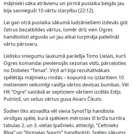
mājinieki sāka atrāvienu un pirmā puslaika beigās jau
bija sasnieguši 10 vārtu starpību (22:12).
Lai gan otrā puslaika sākumā ludzāniešiem izdevās gūt
četrus bezatbildes vārtus, tomēr drīz vien Ogres
handbolisti atguvās un jau atkal turpināja palielināt
vārtu pārsvaru.
Lielisku sniegumu laukumā parādīja Toms Lielais, kurš
Ogres komandai pievienojās sezonas vidū, pārceļoties
no Dobeles “Tenax”. Viņš arī bija rezultatīvākais
spēlētājs mājinieku rindās – kopumā no izdarītiem 10
metieniem veiksmīgi raidīja vārtos deviņas bumbas. Vēl
HK “Ogre” sastāvā ar septiņiem vārtiem izcēlās Edijs
Putniņš, un sešus vārtus guva Aivars Čikuts.
Šodien tiks aizvadīta vēl viena SynotTip handbola
virslīgas spēle, kurā spēkiem mērosies šī brīža turnīra
tabulas 2. un 3. vietas īpašnieki, attiecīgi, “Celtnieks
Rīga” un “Jūrmalas Sports” handbolisti. Spēles sākums