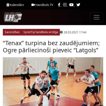
Kalendārs
Handbols TV
28.03.2021 17:44
Sacensības
SynotTip handbola virslīga
“Tenax” turpina bez zaudējumiem;
Ogre pārliecinoši pieveic “Latgols”