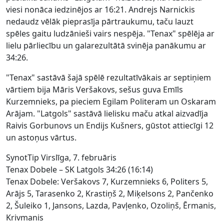
viesi nonāca iedzinējos ar 16:21. Andrejs Narnickis
nedaudz vēlāk pieprasīja pārtraukumu, taču lauzt
spēles gaitu ludzānieši vairs nespēja. "Tenax" spēlēja ar
lielu pārliecību un galarezultātā svinēja panākumu ar
34:26.
"Tenax" sastāvā šajā spēlē rezultatīvākais ar septiņiem
vārtiem bija Māris Veršakovs, sešus guva Emīls
Kurzemnieks, pa pieciem Egilam Politeram un Oskaram
Arājam. "Latgols" sastāvā lielisku maču atkal aizvadīja
Raivis Gorbunovs un Endijs Kušners, gūstot attiecīgi 12
un astoņus vārtus.
SynotTip Virslīga, 7. februāris
Tenax Dobele – SK Latgols 34:26 (16:14)
Tenax Dobele: Veršakovs 7, Kurzemnieks 6, Politers 5,
Arājs 5, Tarasenko 2, Krastiņš 2, Miķelsons 2, Pančenko
2, Šuleiko 1, Jansons, Lazda, Pavļenko, Ozoliņš, Ērmanis,
Krivmanis