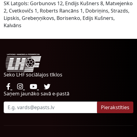
SK Latgols: Gorbunovs 12, Endijs Kušners 8, Matvejenko
2, Cvetkovičs 1, Roberts Rancāns 1, Dobriņins, Strazds,
Lipskis, Grebeņņikovs, Borisenko, Edijs Kušners,
Kalvāns
Seko LHF sociālajos tīklos
Saņem jaunāko savā e-pastā