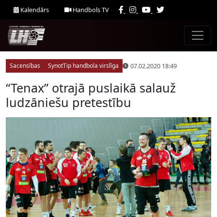
Kalendārs
Handbols TV
07.02.2020 18:49
Sacensības
SynotTip handbola virslīga
“Tenax” otrajā puslaikā salauž
ludzāniešu pretestību