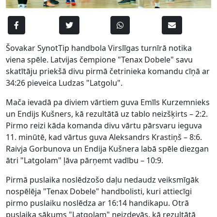
Šovakar SynotTip handbola Virslīgas turnīrā notika
viena spēle. Latvijas čempione "Tenax Dobele" savu
skatītāju priekšā divu pirmā četrinieka komandu cīņā ar
34:26 pieveica Ludzas "Latgolu".
Mača ievadā pa diviem vārtiem guva Emīls Kurzemnieks
un Endijs Kušners, kā rezultātā uz tablo neizšķirts – 2:2.
Pirmo reizi kāda komanda divu vārtu pārsvaru ieguva
11. minūtē, kad vārtus guva Aleksandrs Krastiņš – 8:6.
Raivja Gorbunova un Endija Kušnera labā spēle diezgan
ātri "Latgolam" ļāva pārņemt vadību – 10:9.
Pirmā puslaika noslēdzošo daļu nedaudz veiksmīgāk
nospēlēja "Tenax Dobele" handbolisti, kuri attiecīgi
pirmo puslaiku noslēdza ar 16:14 handikapu. Otrā
puslaika sākums "Latgolam" neizdevās, kā rezultātā