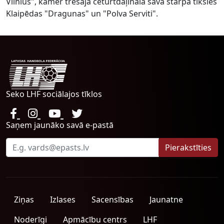
Vilnius", kamēr trešajā ceturtdaļinālā savā starpā tiksies
Klaipēdas "Dragunas" un "Polva Serviti".
Seko LHF sociālajos tīklos
Saņem jaunāko savā e-pastā
Ziņas
Izlases
Sacensības
Jaunatne
Noderīgi
Apmācību centrs
LHF