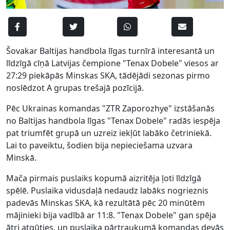
Šovakar Baltijas handbola līgas turnīrā interesantā un
līdzīgā cīņā Latvijas čempione "Tenax Dobele" viesos ar
27:29 piekāpās Minskas SKA, tādējādi sezonas pirmo
noslēdzot A grupas trešajā pozīcijā.
Pēc Ukrainas komandas "ZTR Zaporozhye" izstāšanās
no Baltijas handbola līgas "Tenax Dobele" radās iespēja
pat triumfēt grupā un uzreiz iekļūt labāko četriniekā.
Lai to paveiktu, šodien bija nepieciešama uzvara
Minskā.
Mača pirmais puslaiks kopumā aizritēja ļoti līdzīgā
spēlē. Puslaika vidusdaļā nedaudz labāks nogrieznis
padevās Minskas SKA, kā rezultātā pēc 20 minūtēm
mājinieki bija vadībā ar 11:8. "Tenax Dobele" gan spēja
ātri atgūties, un puslaika pārtraukumā komandas devās