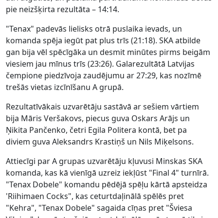
pie neizšķirta rezultāta – 14:14.
"Tenax" padevās lielisks otrā puslaika ievads, un
komanda spēja iegūt pat plus trīs (21:18). SKA atbilde
gan bija vēl spēcīgāka un desmit minūtes pirms beigām
viesiem jau mīnus trīs (23:26). Galarezultātā Latvijas
čempione piedzīvoja zaudējumu ar 27:29, kas nozīmē
trešās vietas izcīnīšanu A grupā.
Rezultatīvākais uzvarētāju sastāvā ar sešiem vārtiem
bija Māris Veršakovs, piecus guva Oskars Arājs un
Ņikita Pančenko, četri Egila Politera kontā, bet pa
diviem guva Aleksandrs Krastiņš un Nils Miķelsons.
Attiecīgi par A grupas uzvarētāju kļuvusi Minskas SKA
komanda, kas kā vienīgā uzreiz iekļūst "Final 4" turnīrā.
"Tenax Dobele" komandu pēdējā spēļu kārtā apsteidza
'Riihimaen Cocks", kas ceturtdaļinālā spēlēs pret
"Kehra", "Tenax Dobele" sagaida cīņas pret "Šviesa