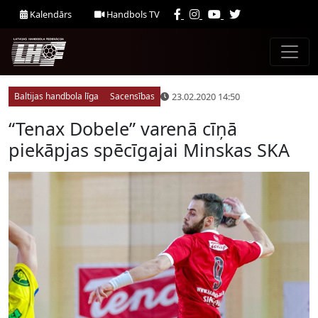
Kalendārs
Handbols TV
23.02.2020 14:50
Baltijas handbola līga
Sacensības
“Tenax Dobele” varenā cīņā
piekāpjas spēcīgajai Minskas SKA