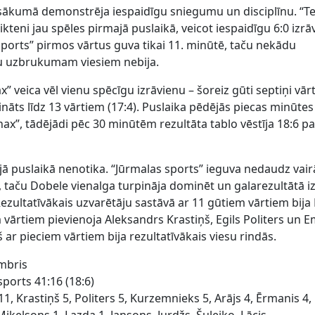
kumā demonstrēja iespaidīgu sniegumu un disciplīnu. “T
 likteni jau spēles pirmajā puslaikā, veicot iespaidīgu 6:0 izr
sports” pirmos vārtus guva tikai 11. minūtē, taču nekādu
u uzbrukumam viesiem nebija.
x” veica vēl vienu spēcīgu izrāvienu – šoreiz gūti septiņi vār
ināts līdz 13 vārtiem (17:4). Puslaika pēdējās piecas minūtes
nax”, tādējādi pēc 30 minūtēm rezultāta tablo vēstīja 18:6 p
ajā puslaikā nenotika. “Jūrmalas sports” ieguva nedaudz vai
taču Dobele vienalga turpināja dominēt un galarezultātā iz
Rezultatīvākais uzvarētāju sastāvā ar 11 gūtiem vārtiem bija 
vārtiem pievienoja Aleksandrs Krastiņš, Egils Politers un E
 ar pieciem vārtiem bija rezultatīvākais viesu rindās.
embris
ports 41:16 (18:6)
, Krastiņš 5, Politers 5, Kurzemnieks 5, Arājs 4, Ērmanis 4,