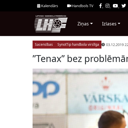
Kalendārs
Handbols TV
Ziņas
Izlases
03.12.2019 2
Sacensības
SynotTip handbola virslīga
”Tenax” bez problēmā