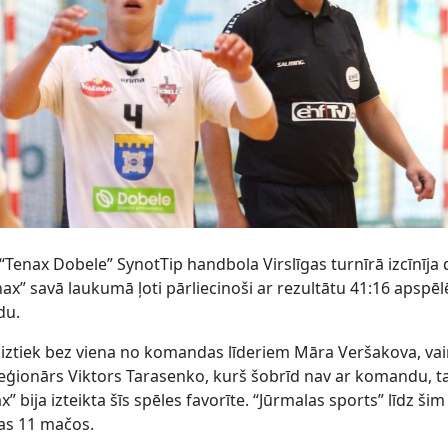
Tenax Dobele” SynotTip handbola Virslīgas turnīrā izcīnīja 
ax” savā laukumā ļoti pārliecinoši ar rezultātu 41:16 apspēl
du.
jāiztiek bez viena no komandas līderiem Māra Veršakova, va
u leģionārs Viktors Tarasenko, kurš šobrīd nav ar komandu, t
” bija izteikta šīs spēles favorīte. “Jūrmalas sports” līdz šim
aras 11 mačos.