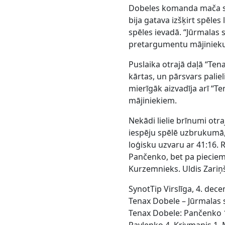
Dobeles komanda mača sā
bija gatava izšķirt spēles
spēles ievadā. “Jūrmalas 
pretargumentu mājiniek
Puslaika otrajā daļā “Tena
kārtas, un pārsvars paliel
mierīgāk aizvadīja arī “Te
mājiniekiem.
Nekādi lielie brīnumi otr
iespēju spēlē uzbrukumā, 
loģisku uzvaru ar 41:16. 
Pančenko, bet pa pieciem 
Kurzemnieks. Uldis Zariņš
SynotTip Virslīga, 4. dec
Tenax Dobele – Jūrmalas s
Tenax Dobele: Pančenko 11