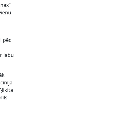
enax”
āvienu
ti pēc
ar labu
rāk
cīnīja
Ņikita
mīls