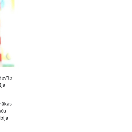
devīto
ēja
irākas
aču
 bija