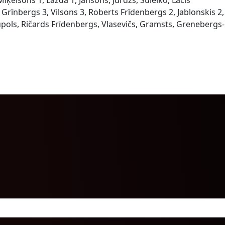
iķelsons 1, Lazda 1, Jansons, Jurdžs, Šuleiko, Lācis
 Grīnbergs 3, Vilsons 3, Roberts Frīdenbergs 2, Jablonskis 2,
upols, Ričards Frīdenbergs, Vlasevičs, Gramsts, Grenebergs-