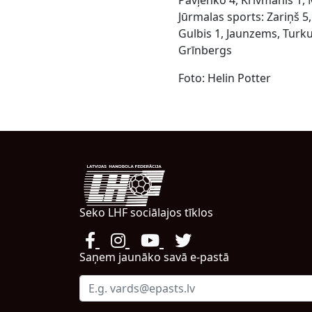
Pavļenko 4, Krivmanis 1, M
Jūrmalas sports: Zariņš 5,
Gulbis 1, Jaunzems, Turk
Grīnbergs
Foto: Helin Potter
Seko LHF sociālajos tīklos
Saņem jaunāko savā e-pastā