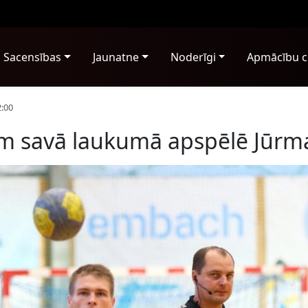
Sacensības
Jaunatne
Noderīgi
Apmācību c
2:00
m savā laukumā apspēlē Jūrm