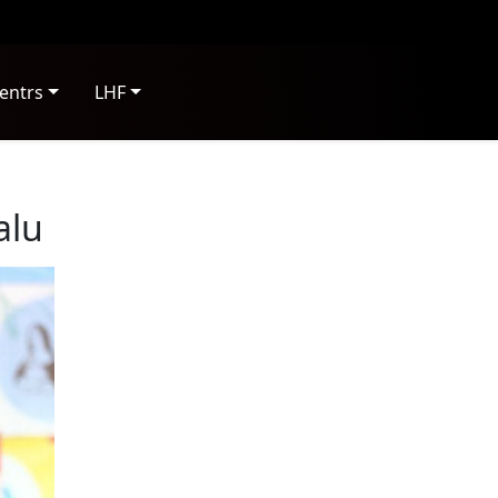
entrs
LHF
alu