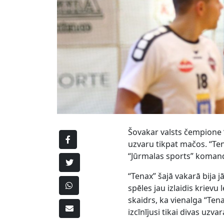
Šovakar valsts čempione “
uzvaru tikpat mačos. “Ten
“Jūrmalas sports” koman
“Tenax” šajā vakarā bija 
spēles jau izlaidis kriev
skaidrs, ka vienalga “Tenax
izcīnījusi tikai divas uzv