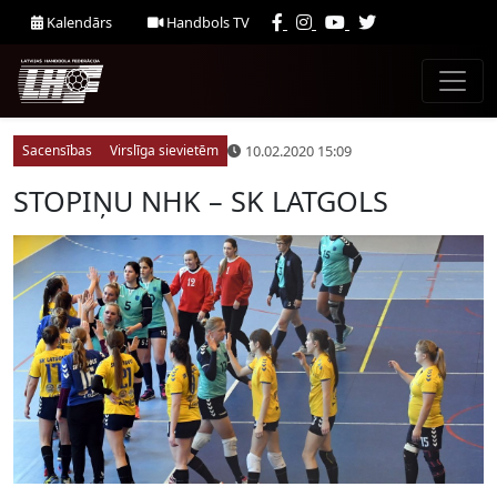
Kalendārs
Handbols TV
10.02.2020 15:09
Sacensības
Virslīga sievietēm
STOPIŅU NHK – SK LATGOLS