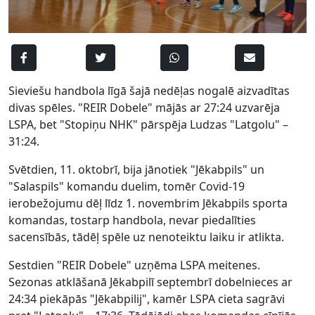
Sieviešu handbola līgā šajā nedēļas nogalē aizvadītas
divas spēles. "REIR Dobele" mājās ar 27:24 uzvarēja
LSPA, bet "Stopiņu NHK" pārspēja Ludzas "Latgolu" –
31:24.
Svētdien, 11. oktobrī, bija jānotiek "Jēkabpils" un
"Salaspils" komandu duelim, tomēr Covid-19
ierobežojumu dēļ līdz 1. novembrim Jēkabpils sporta
komandas, tostarp handbola, nevar piedalīties
sacensībās, tādēļ spēle uz nenoteiktu laiku ir atlikta.
Sestdien "REIR Dobele" uzņēma LSPA meitenes.
Sezonas atklāšanā Jēkabpilī septembrī dobelnieces ar
24:34 piekāpās "Jēkabpilij", kamēr LSPA cieta sagrāvi