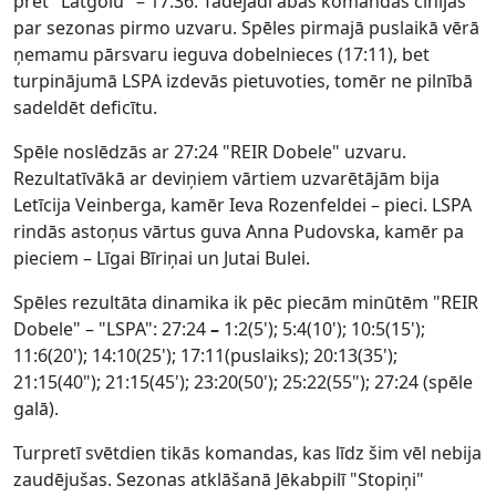
pret "Latgolu" – 17:36. Tādējādi abas komandas cīnījās
par sezonas pirmo uzvaru. Spēles pirmajā puslaikā vērā
ņemamu pārsvaru ieguva dobelnieces (17:11), bet
turpinājumā LSPA izdevās pietuvoties, tomēr ne pilnībā
sadeldēt deficītu.
Spēle noslēdzās ar 27:24 "REIR Dobele" uzvaru.
Rezultatīvākā ar deviņiem vārtiem uzvarētājām bija
Letīcija Veinberga, kamēr Ieva Rozenfeldei – pieci. LSPA
rindās astoņus vārtus guva Anna Pudovska, kamēr pa
pieciem – Līgai Bīriņai un Jutai Bulei.
Spēles rezultāta dinamika ik pēc piecām minūtēm "REIR
Dobele" – "LSPA": 27:24
–
1:2(5'); 5:4(10'); 10:5(15');
11:6(20'); 14:10(25'); 17:11(puslaiks); 20:13(35');
21:15(40"); 21:15(45'); 23:20(50'); 25:22(55"); 27:24 (spēle
galā).
Turpretī svētdien tikās komandas, kas līdz šim vēl nebija
zaudējušas. Sezonas atklāšanā Jēkabpilī "Stopiņi"