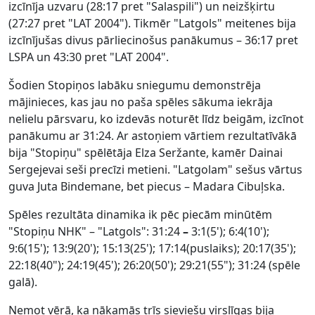
izcīnīja uzvaru (28:17 pret "Salaspili") un neizšķirtu
(27:27 pret "LAT 2004"). Tikmēr "Latgols" meitenes bija
izcīnījušas divus pārliecinošus panākumus – 36:17 pret
LSPA un 43:30 pret "LAT 2004".
Šodien Stopiņos labāku sniegumu demonstrēja
mājinieces, kas jau no paša spēles sākuma iekrāja
nelielu pārsvaru, ko izdevās noturēt līdz beigām, izcīnot
panākumu ar 31:24. Ar astoņiem vārtiem rezultatīvākā
bija "Stopiņu" spēlētāja Elza Seržante, kamēr Dainai
Sergejevai seši precīzi metieni. "Latgolam" sešus vārtus
guva Juta Bindemane, bet piecus – Madara Cibuļska.
Spēles rezultāta dinamika ik pēc piecām minūtēm
"Stopiņu NHK" – "Latgols": 31:24
–
3:1(5'); 6:4(10');
9:6(15'); 13:9(20'); 15:13(25'); 17:14(puslaiks); 20:17(35');
22:18(40"); 24:19(45'); 26:20(50'); 29:21(55"); 31:24 (spēle
galā).
Ņemot vērā, ka nākamās trīs sieviešu virslīgas bija