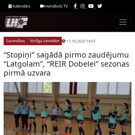
Kalendārs
Handbols TV
11.10.2020 14:57
Sacensības
Virslīga sievietēm
“Stopiņi” sagādā pirmo zaudējumu
“Latgolam”, “REIR Dobelei” sezonas
pirmā uzvara