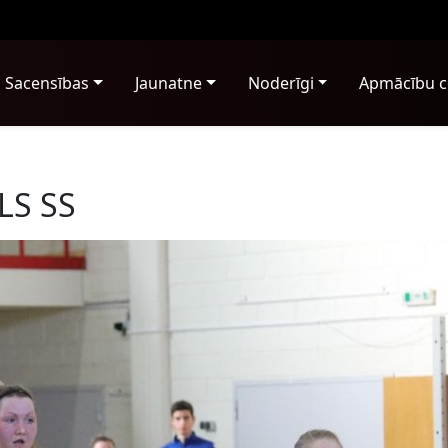
Sacensības
Jaunatne
Noderīgi
Apmācību c
LS SS