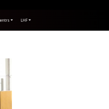
entrs
LHF