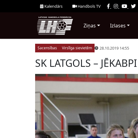
Kalendārs
Handbols TV
Ziņas
Izlases
28.10.2019 14:55
Sacensības
Virslīga sievietēm
SK LATGOLS – JĒKABPI