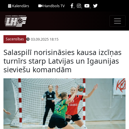
Kalendārs
Handbols TV
03.09.2025 18:15
Sacensības
Salaspilī norisināsies kausa izcīņas
turnīrs starp Latvijas un Igaunijas
sieviešu komandām