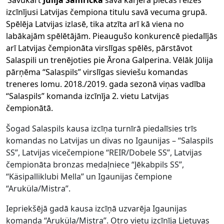
Savukārt
Jūlija Šamricka
savā karjerā piecas reizes
izcīnījusi Latvijas čempiona titulu savā vecuma grupā.
Spēlēja Latvijas izlasē, tika atzīta arī kā viena no
labākajām spēlētājām. Pieaugušo konkurencē piedalījās
arī Latvijas čempionāta virslīgas spēlēs, pārstāvot
Salaspili un trenējoties pie Ārona Galperina. Vēlāk Jūlija
pārņēma “Salaspils” virslīgas sieviešu komandas
treneres lomu. 2018./2019. gada sezonā viņas vadība
“Salaspils” komanda izcīnīja 2. vietu Latvijas
čempionātā.
Šogad Salaspils kausa izcīņa turnīrā piedalīsies trīs
komandas no Latvijas un divas no Igaunijas – “Salaspils
SS”, Latvijas vicečempione “REIR/Dobele SS”, Latvijas
čempionāta bronzas medaļniece “Jēkabpils SS”,
“Käsipalliklubi Mella” un Igaunijas čempione
“Aruküla/Mistra”.
Iepriekšējā gadā kausa izcīņā uzvarēja Igaunijas
komanda “Aruküla/Mistra”. Otro vietu izcīnīja Lietuvas