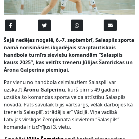
Šajā nedēļas nogalē, 6.-7. septembrī, Salaspils sporta
namā norisināsies ikgadējais starptautiskais
handbola turnīrs sieviešu komandām “Salaspils
kauss 2025”, kas veltīts treneru Jūlijas Šamrickas un
Ārona Galperina piemiņai.
Par vienu no handbola celmlaužiem Salaspilī var
uzskatīt
Āronu Galperinu
, kurš pirms 49 gadiem
uzsāka šo komandas sporta veida attīstību Salaspils
novadā. Pats savulaik bijis vārtsargs, vēlāk darbojies kā
treneris Salaspilī, strādājis arī Vācijā. Viņa vadībā
Latvijas virslīgas čempionātā sievietēm “Salaspils”
komanda ir izcīnījusi 3. vietu.