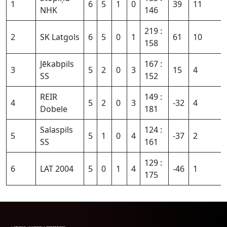
1
6
5
1
0
39
11
NHK
146
219 :
2
SK Latgols
6
5
0
1
61
10
158
Jēkabpils
167 :
3
5
2
0
3
15
4
SS
152
REIR
149 :
4
5
2
0
3
-32
4
Dobele
181
Salaspils
124 :
5
5
1
0
4
-37
2
SS
161
129 :
6
LAT 2004
5
0
1
4
-46
1
175