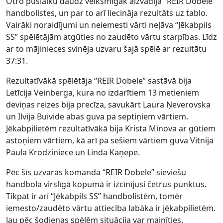
Otro puslaiku daudz veiksmīgāk aizvadīja “REIR Dobele”
handbolistes, un par to arī liecināja rezultāts uz tablo.
Vairāki noraidījumi un neiemesti vārti neļāva “Jēkabpils
SS” spēlētājām atgūties no zaudēto vārtu starpības. Līdz
ar to mājinieces svinēja uzvaru šajā spēlē ar rezultātu
37:31.
Rezultatīvākā spēlētāja “REIR Dobele” sastāvā bija
Letīcija Veinberga, kura no izdarītiem 13 metieniem
deviņas reizes bija precīza, savukārt Laura Ņeverovska
un Ilvija Buivide abas guva pa septiņiem vārtiem.
Jēkabpilietēm rezultatīvākā bija Krista Minova ar gūtiem
astoņiem vārtiem, kā arī pa sešiem vārtiem guva Vitnija
Paula Krodziniece un Linda Kaņepe.
Pēc šīs uzvaras komanda “REIR Dobele” sieviešu
handbola virslīgā kopumā ir izcīnījusi četrus punktus.
Tikpat ir arī “Jēkabpils SS” handbolistēm, tomēr
iemesto/zaudēto vārtu attiecība labāka ir jēkabpilietēm.
Jau pēc šodienas spēlēm situācija var mainīties.