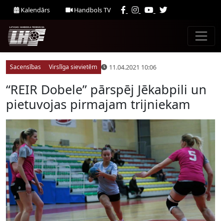
Kalendārs
Handbols TV
11.04.2021 10:06
Sacensības
Virslīga sievietēm
“REIR Dobele” pārspēj Jēkabpili un
pietuvojas pirmajam trijniekam