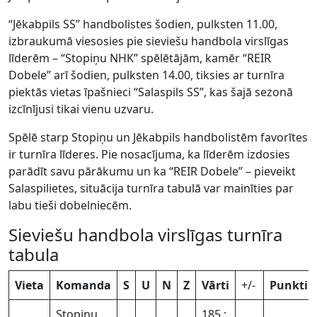
“Jēkabpils SS” handbolistes šodien, pulksten 11.00,
izbraukumā viesosies pie sieviešu handbola virslīgas
līderēm – “Stopiņu NHK” spēlētājām, kamēr “REIR
Dobele” arī šodien, pulksten 14.00, tiksies ar turnīra
piektās vietas īpašnieci “Salaspils SS”, kas šajā sezonā
izcīnījusi tikai vienu uzvaru.
Spēlē starp Stopiņu un Jēkabpils handbolistēm favorītes
ir turnīra līderes. Pie nosacījuma, ka līderēm izdosies
parādīt savu pārākumu un ka “REIR Dobele” – pieveikt
Salaspilietes, situācija turnīra tabulā var mainīties par
labu tieši dobelniecēm.
Sieviešu handbola virslīgas turnīra
tabula
Vieta
Komanda
S
U
N
Z
Vārti
+/-
Punkti
Stopiņu
185 :