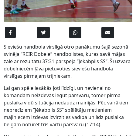
Sieviešu handbola virslīgā otro panākumu šajā sezonā
svinēja “REIR Dobele” handbolistes, kuras savā mājas
zālē ar rezultātu 37:31 pārspēja “Jēkabpils SS”. Šī uzvara
dobelniecēm ļāva pietuvoties sieviešu handbola
virslīgas pirmajam trijniekam.
Lai gan spēle iesākās ļoti līdzīgi, un nevienai no
komandām neizdevās iegūt pārsvaru, tomēr pirmā
puslaika vidū situācija nedaudz mainījās. Pēc vairākiem
neprecīziem “Jēkabpils SS” spēlētāju metieniem
mājiniecēm izdevās izvirzīties vadībā un līdz puslaika
beigām noturēt trīs vārtu pārsvaru (17:14).