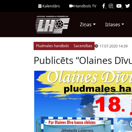
Kalendārs
Handbols TV
Ziņas
Izlases
17.07.2020 14:39
Pludmales handbols
Sacensības
Publicēts “Olaines Dīv