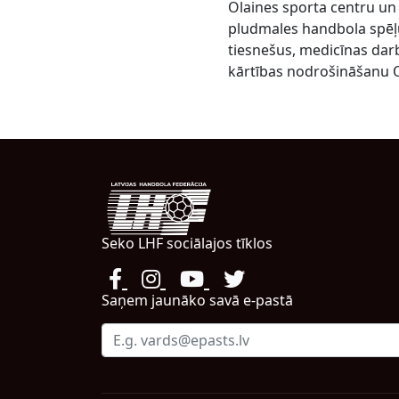
Olaines sporta centru un 
pludmales handbola spēļ
tiesnešus, medicīnas darbi
kārtības nodrošināšanu O
Seko LHF sociālajos tīklos
Saņem jaunāko savā e-pastā