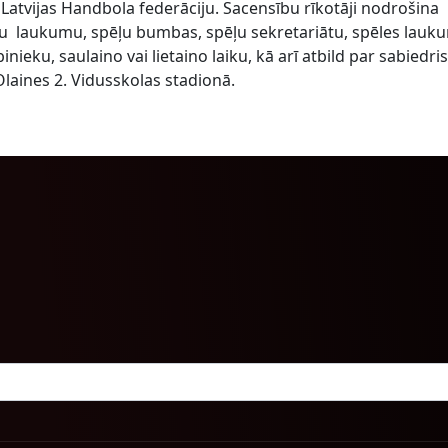
Latvijas Handbola federāciju. Sacensību rīkotāji nodrošina
u laukumu, spēļu bumbas, spēļu sekretariātu, spēles lauk
nieku, saulaino vai lietaino laiku, kā arī atbild par sabiedri
laines 2. Vidusskolas stadionā.