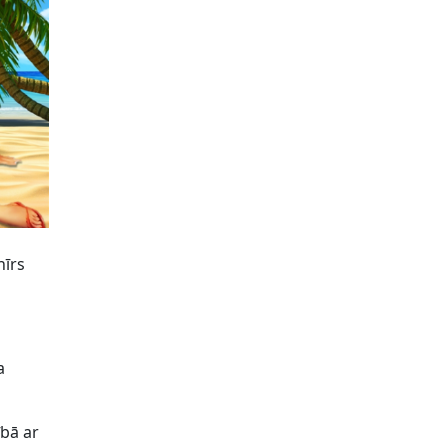
nīrs
a
bā ar