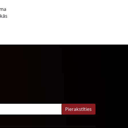
uma
skās