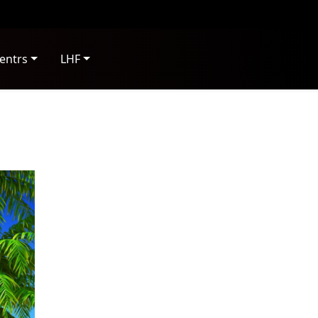
entrs
LHF