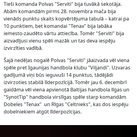
Tieši komanda Polvas "Serviti" bija tuvākā sekotāja.
Abām komandām pirms 28. novembra mača bija
vienāds punktu skaits kopvērtējuma tabulā – katrai pa
10 punktiem, bet komandai "Tenax" bija labāka
iemesto-zaudēto vārtu attiecība. Tomēr "Serviti" bija
aizvadījusi vienu spēli mazāk un tas deva iespēju
izvirzīties vadībā.
Šajā nedēļas nogalē Polvas "Serviti" jāaizvada vēl viena
spēle pret Igaunijas handbola klubu "Viljandi". Uzvaras
gadījumā viņi būs ieguvuši 14 punktus, tādējādi
izvirzoties stabilā līderpozīcijā. Tomēr jau 6. decembrī
gaidāma vēl viena apvienotā Baltijas handbola līgas un
"SynotTip" handbola virslīgas spēle starp komandām
Dobeles "Tenax" un Rīgas "Celtnieks", kas dos iespēju
dobelniekiem atgūt līderpozīcijas.