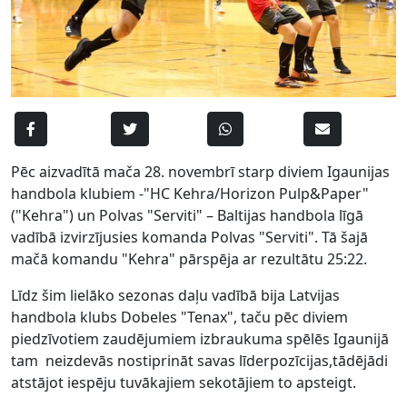
Pēc aizvadītā mača 28. novembrī starp diviem Igaunijas
handbola klubiem -"HC Kehra/Horizon Pulp&Paper"
("Kehra") un Polvas "Serviti" – Baltijas handbola līgā
vadībā izvirzījusies komanda Polvas "Serviti". Tā šajā
mačā komandu "Kehra" pārspēja ar rezultātu 25:22.
Līdz šim lielāko sezonas daļu vadībā bija Latvijas
handbola klubs Dobeles "Tenax", taču pēc diviem
piedzīvotiem zaudējumiem izbraukuma spēlēs Igaunijā
tam neizdevās nostiprināt savas līderpozīcijas,tādējādi
atstājot iespēju tuvākajiem sekotājiem to apsteigt.