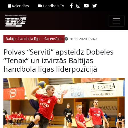
Kalendārs
Handbols TV
28.11.2020 15:49
Baltijas handbola līga
Sacensības
Polvas “Serviti” apsteidz Dobeles
“Tenax” un izvirzās Baltijas
handbola līgas līderpozīcijā