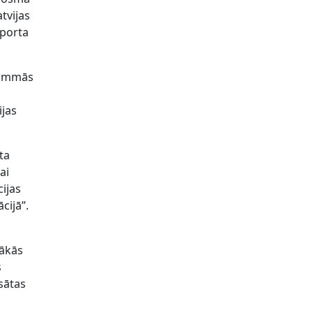
tvijas
sporta
grammās
s
ijas
ta
ai
cijas
cijā”.
tākās
s
sātas