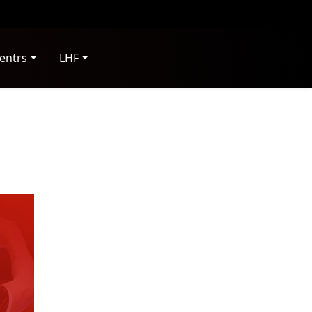
entrs
LHF