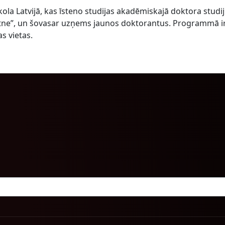
skola Latvijā, kas īsteno studijas akadēmiskajā doktora studi
ne”, un šovasar uzņems jaunos doktorantus. Programmā i
s vietas.