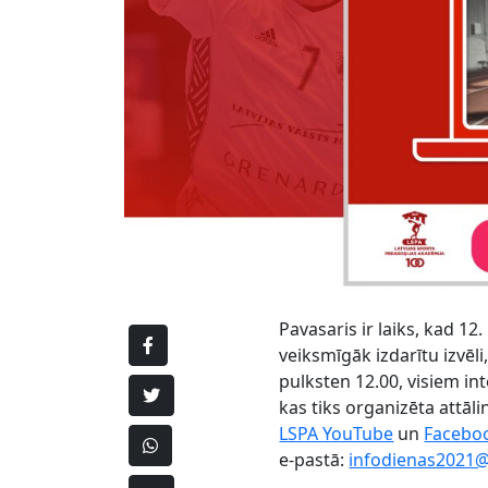
Pavasaris ir laiks, kad 12
veiksmīgāk izdarītu izvēl
pulksten 12.00, visiem in
kas tiks organizēta attāl
LSPA YouTube
un
Facebo
e-pastā:
infodienas2021@