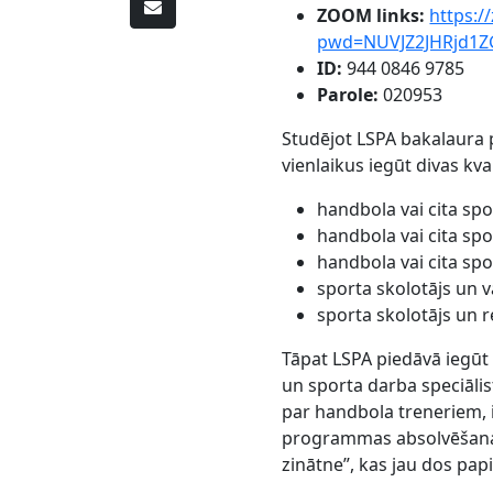
ZOOM links:
https:/
pwd=NUVJZ2JHRjd1Z
ID:
944 0846 9785
Parole:
020953
Studējot LSPA bakalaura 
vienlaikus iegūt divas kvai
handbola vai cita spo
handbola vai cita spo
handbola vai cita spo
sporta skolotājs un 
sporta skolotājs un re
Tāpat LSPA piedāvā iegūt 
un sporta darba speciālis
par handbola treneriem, i
programmas absolvēšanas 
zinātne”, kas jau dos papil