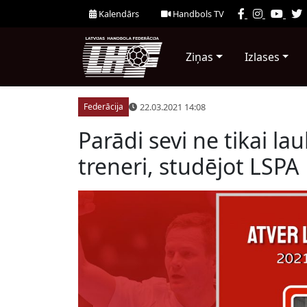
Kalendārs
Handbols TV
Ziņas
Izlases
22.03.2021 14:08
Federācija
Parādi sevi ne tikai l
treneri, studējot LSPA