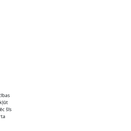
tības
kļūt
ēc šīs
rta