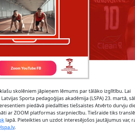
. klašu skolēniem jāpieņem lēmums par tālāko izglītību. Lai
i, Latvijas Sporta pedagoģijas akadēmija (LSPA) 23. martā, s
teresentiem piedāvā piedalīties tiešsaistes Atvērto durvju di
ināti ar ZOOM platformas starpniecību. Tiešraide tiks translē
ok
lapā. Pieteikties un uzdot interesējošos jautājumus var, r
lspa.lv
.