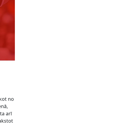
ākot no
enā,
ta arī
akstot