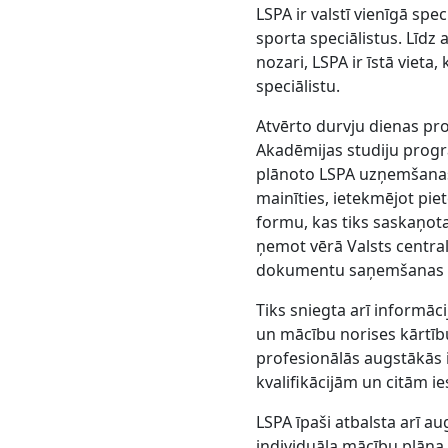
LSPA ir valstī vienīgā spe
sporta speciālistus. Līdz 
nozari, LSPA ir īstā vieta
speciālistu.
Atvērto durvju dienas pr
Akadēmijas studiju progr
plānoto LSPA uzņemšanas 
mainīties, ietekmējot pi
formu, kas tiks saskaņota
ņemot vērā Valsts central
dokumentu saņemšanas kā
Tiks sniegta arī informāci
un mācību norises kārtī
profesionālās augstākās 
kvalifikācijām un citām i
LSPA īpaši atbalsta arī a
individuāla mācību plāna