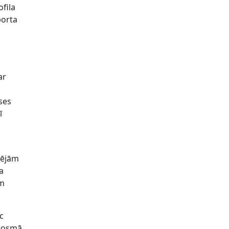
ofila
porta
ar
ses
ī
spējām
a
ām
ēc
 posmā