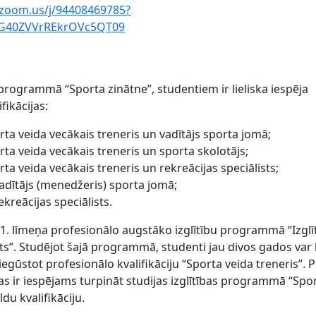
/zoom.us/j/94408469785?
G40ZVVrREkrOVc5QT09
programmā “Sporta zinātne”, studentiem ir lieliska iespēja
fikācijas:
rta veida vecākais treneris un vadītājs sporta jomā;
rta veida vecākais treneris un sporta skolotājs;
rta veida vecākais treneris un rekreācijas speciālists;
vadītājs (menedžeris) sporta jomā;
kreācijas speciālists.
1. līmeņa profesionālo augstāko izglītību programmā “Izglī
ts”. Studējot šajā programmā, studenti jau divos gados var 
egūstot profesionālo kvalifikāciju “Sporta veida treneris”. P
ir iespējams turpināt studijas izglītības programmā “Spo
du kvalifikāciju.