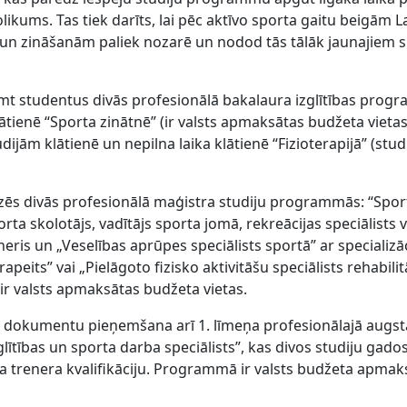
ikums. Tas tiek darīts, lai pēc aktīvo sporta gaitu beigām La
i un zināšanām paliek nozarē un nodod tās tālāk jaunajiem 
mt studentus divās profesionālā bakalaura izglītības pro
ātienē “Sporta zinātnē” (ir valsts apmaksātas budžeta vieta
dijām klātienē un nepilna laika klātienē “Fizioterapijā” (stud
ēs divās profesionālā maģistra studiju programmās: “Spor
porta skolotājs, vadītājs sporta jomā, rekreācijas speciālists v
eris un „Veselības aprūpes speciālists sportā” ar specializā
apeits” vai „Pielāgoto fizisko aktivitāšu speciālists rehabilitā
ir valsts apmaksātas budžeta vietas.
u dokumentu pieņemšana arī 1. līmeņa profesionālajā augs
lītības un sporta darba speciālists”, kas divos studiju gado
da trenera kvalifikāciju. Programmā ir valsts budžeta apmak