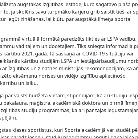
cializētā augstākās izglītības iestāde, kurā sagatavo plaša pr
ar to, ja skolēns savu turpmāko karjeru grib saistīt tieši ar s
, kur iegūt zināšanas, lai kļūtu par augstākā līmeņa sporta
ogrammā virtuālā formātā paredzēts tikties ar LSPA vadību,
ammu vadītājiem un docētājiem. Tiks sniegta informācija p
kārtību 2021. gadā. Tā saskaņā ar COVID-19 situāciju var
eteikšanās kārtību studijām LSPA un iestājpārbaudījumu nori
 ar Izglītības un zinātnes ministrijas rekomendācijām, kā ar
izēto eksāmenu norises un vidējo izglītību apliecinošo
rtību un laiku.
ja par valsts budžeta vietām, stipendijām, kā arī studiju ie
bu bakalaura, maģistra, akadēmiskā doktora un pirmā līmeņ
izglītības studiju programmās, kā arī par tajās iegūstamaj
espējām.
ugstas klases sportistus, kuri Sporta akadēmijā var studēt p
, kas paredz iespēju studiju programmu apgūt ilgākā laika