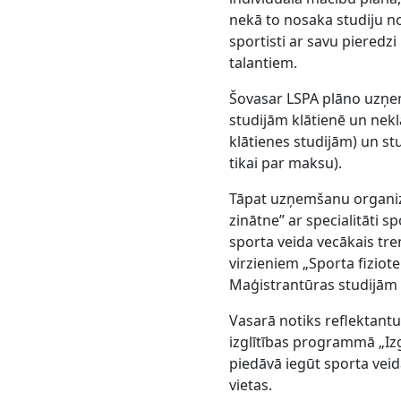
nekā to nosaka studiju nol
sportisti ar savu pieredz
talantiem.
Šovasar LSPA plāno uzņe
studijām klātienē un nekl
klātienes studijām) un stu
tikai par maksu).
Tāpat uzņemšanu organiz
zinātne” ar specialitāti s
sporta veida vecākais tren
virzieniem „Sporta fizioter
Maģistrantūras studijām 
Vasarā notiks reflektant
izglītības programmā „Izg
piedāvā iegūt sporta vei
vietas.