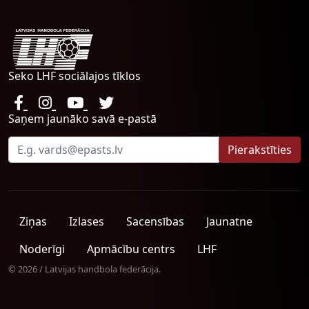
Seko LHF sociālajos tīklos
Saņem jaunāko savā e-pastā
Ziņas
Izlases
Sacensības
Jaunatne
Noderīgi
Apmācību centrs
LHF
© 2026 / Latvijas handbola federācija.