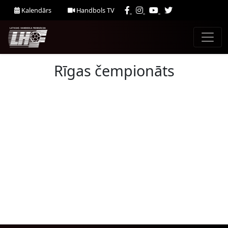
Kalendārs
Handbols TV
Rīgas čempionāts