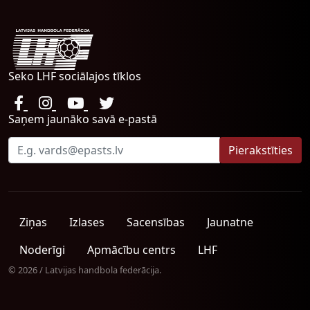
Seko LHF sociālajos tīklos
Saņem jaunāko savā e-pastā
Ziņas
Izlases
Sacensības
Jaunatne
Noderīgi
Apmācību centrs
LHF
© 2026 / Latvijas handbola federācija.