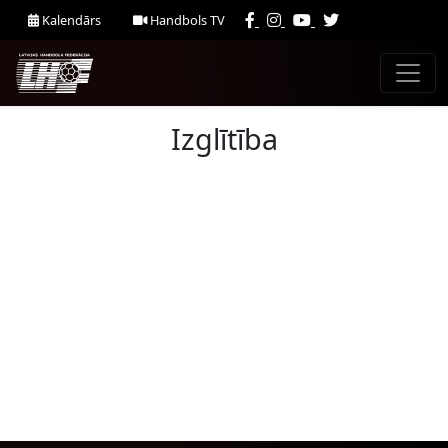
Kalendārs
Handbols TV
Izglītība