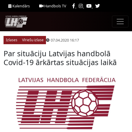
Kalendārs
Handbols TV
07.04.2020 16:17
Izlases
Vīriešu izlase
Par situāciju Latvijas handbolā
Covid-19 ārkārtas situācijas laikā