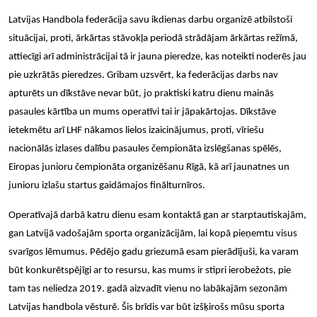
Latvijas Handbola federācija savu ikdienas darbu organizē atbilstoši
situācijai, proti, ārkārtas stāvokļa periodā strādājam ārkārtas režīmā,
attiecīgi arī administrācijai tā ir jauna pieredze, kas noteikti noderēs jau
pie uzkrātās pieredzes. Gribam uzsvērt, ka federācijas darbs nav
apturēts un dīkstāve nevar būt, jo praktiski katru dienu mainās
pasaules kārtība un mums operatīvi tai ir jāpakārtojas. Dīkstāve
ietekmētu arī LHF nākamos lielos izaicinājumus, proti, vīrieš
u
nacion
ālās izlases dalī
bu pasaules
č
empion
āta izslēgšanas spēlē
s,
Eiropas junioru
č
empion
āta organizēšanu Rīgā, kā arī jaunatnes un
junioru izlašu startus gaidā
majos fin
ālturnī
ros.
Operatīvajā darbā katru dienu esam kontaktā gan ar starptautiskajām,
gan Latvijā vadošajām sporta organizācijām, lai kopā pieņemtu visus
svarīgos lēmumus. Pēdējo gadu griezumā esam pierādījuši, ka varam
būt konkurētspējīgi ar to resursu, kas mums ir stipri ierobežots, pie
tam tas neliedza 2019. gadā aizvadīt vienu no labākajām sezonām
Latvijas handbola vēsturē. Šis brīdis var būt izšķirošs mūsu sporta