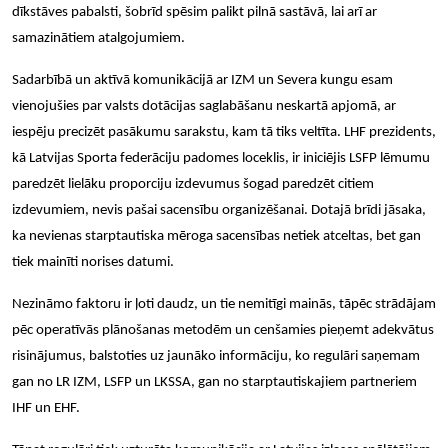
dīkstāves pabalsti, šobrīd spēsim palikt pilnā sastāvā, lai arī ar
samazinātiem atalgojumiem.
Sadarbībā un aktīvā komunikācijā ar IZM un Severa kungu esam
vienojušies par valsts dotācijas saglabāšanu neskartā apjomā, ar
iespēju precizēt pasākumu sarakstu, kam tā tiks veltīta. LHF prezidents,
kā Latvijas Sporta federāciju padomes loceklis, ir iniciējis LSFP lēmumu
paredzēt lielāku proporciju izdevumus šogad paredzēt citiem
izdevumiem, nevis pašai sacensību organizēšanai. Dotajā brīdi jāsaka,
ka nevienas starptautiska mēroga sacensības netiek atceltas, bet gan
tiek mainīti norises datumi.
Nezināmo faktoru ir ļ
oti daudz, un tie nemit
gi main
ās, tāpē
c str
ādājam
pē
c operat
īvā
s pl
ānoš
anas metod
ēm un cenšamies pieņ
emt adekv
ātus
risinājumus, balstoties uz jaunāko informāciju, ko regulā
ri sa
ņemam
gan no LR IZM, LSFP un LKSSA, gan no starptautiskajiem partneriem
IHF un EHF.