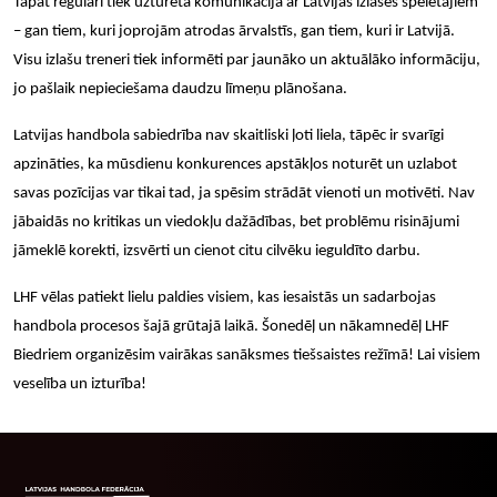
Tāpat regulāri tiek uzturēta komunikācija ar Latvijas izlases spēlētā
jiem
– gan tiem, kuri
joprojā
m atrodas
ā
rvalst
s, gan tiem, kuri ir Latvij
ā.
Visu izlašu treneri tiek informēti par jaunā
ko un aktu
ālāko informāciju,
jo pašlaik nepieciešama daudzu līmeņu plānoš
ana.
Latvijas handbola sabiedr
ība nav skaitliski ļ
oti liela, t
āpēc ir svarī
gi
apzin
ā
ties, ka m
ūsdienu konkurences apstākļ
os notur
ēt un uzlabot
savas pozīcijas var tikai tad, ja spēsim strādā
t vienoti un motiv
ēti. Nav
jā
baid
ās no kritikas un viedokļu dažādības, bet problēmu risinājumi
jāmeklē korekti, izsvē
rti un cienot citu cilv
ēku ieguldīto darbu.
LHF vēlas patiekt lielu paldies visiem, kas iesaistās un sadarbojas
handbola procesos šajā grūtajā laikā. Šonedēļ un nākamnedēļ LHF
Biedriem organizēsim vairākas sanāksmes tiešsaistes režīmā! Lai visiem
veselība un izturība
!