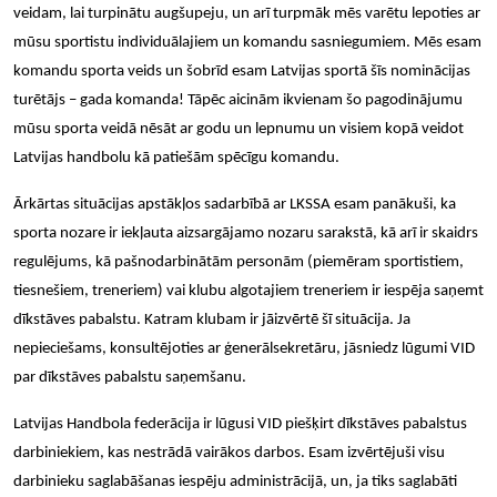
veidam, lai turpinātu augšupeju, un arī turpmāk mēs varētu lepoties ar
mūsu sportistu individuālajiem un komandu sasniegumiem. Mēs esam
komandu sporta veids un šobrīd esam Latvijas sportā šīs nominācijas
turētājs – gada komanda! Tāpēc aicinām ikvienam šo pagodinājumu
mūsu sporta veidā nēsāt ar godu un lepnumu un visiem kopā veidot
Latvijas handbolu kā patiešām spēcīgu komandu.
Ārkārtas situācijas apstākļos sadarbībā ar LKSSA esam panākuši, ka
sporta nozare ir iekļauta aizsargājamo nozaru sarakstā, kā arī ir skaidrs
regulējums, kā pašnodarbinātām personām (piemēram sportistiem,
tiesnešiem, treneriem) vai klubu algotajiem treneriem ir iespēja saņemt
dīkstāves pabalstu. Katram klubam ir jāizvērtē šī situācija. Ja
nepieciešams, konsultējoties ar ģenerālsekretāru, jāsniedz lūgumi VID
par dīkstāves pabalstu saņemšanu.
Latvijas Handbola federācija ir l
ūgusi VID piešķ
irt d
īkstāves pabalstus
darbiniekiem, kas nestrādā
vair
ākos darbos. Esam izvērtējuši visu
darbinieku saglabāšanas iespēju administrācijā, un, ja tiks saglabāti