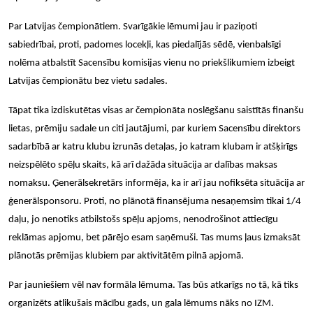
Par Latvijas čempionātiem. Svarīgākie lēmumi jau ir paziņoti
sabiedrībai, proti, padomes locekļi, kas piedalījās sēdē, vienbalsīgi
nolēma atbalstīt Sacensību komisijas vienu no priekšlikumiem izbeigt
Latvijas čempionātu bez vietu sadales.
Tāpat tika izdiskutētas visas ar čempionāta noslēgšanu saistītās finanšu
lietas, prēmiju sadale un citi jautājumi, par kuriem Sacensību direktors
sadarbībā ar katru klubu izrunās detaļas, jo katram klubam ir atšķirīgs
neizspēlēto spēļu skaits, kā arī dažāda situācija ar dalības maksas
nomaksu. Ģenerālsekretārs informēja, ka ir arī jau nofiksēta situācija ar
ģenerālsponsoru. Proti, no plānotā finansējuma nesaņemsim tikai 1/4
daļu, jo nenotiks atbilstošs spēļu apjoms, nenodrošinot attiecīgu
reklāmas apjomu, bet pārējo esam saņēmuši. Tas mums ļaus izmaksāt
plānotās prēmijas klubiem par aktivitātēm pilnā apjomā.
Par jauniešiem vēl nav formāla lēmuma. Tas būs atkarīgs no tā, kā tiks
organizēts atlikušais mācību gads, un gala lēmums nāks no IZM.