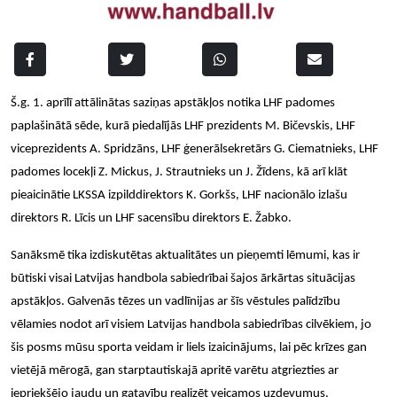
Š.g. 1. aprīlī
att
ālinā
tas sazi
ņas apstākļ
os notika LHF padomes
papla
šinātā sēde, kurā
piedal
ījās LHF prezidents M. Bičevskis, LHF
viceprezidents A. Spridzā
ns, LHF
ģenerālsekretā
rs G.
Ciematnieks, LHF
padomes locekļi Z.
Mickus, J.
Strautnieks un J. Žī
dens, k
ā arī klāt
pieaicinātie LKSSA izpilddirektors K. Gorkš
s, LHF nacion
ālo izlašu
direktors R. Lī
cis un LHF sacens
ību direktors E. Žabko.
Sanāksmē tika izdiskutē
tas aktualit
ā
tes un pie
ņemti lēmumi, kas ir
būtiski visai Latvijas handbola sabiedrī
bai
š
ajos
ārkā
rtas situ
ācijas
apstākļos. Galvenās tē
zes un vadl
īnijas ar šīs vē
stules pal
īdzību
vēlamies nodot arī
visiem Latvijas handbola sabiedr
ī
bas cilv
ēkiem, jo
šis posms mūsu sporta veidam ir liels izaicinā
jums, lai p
ēc krī
zes gan
viet
ējā mērogā, gan starptautiskajā apritē varētu atgriezties ar
iepriekšējo jaudu un gatavību realizē
t veicamos uzdevumus.