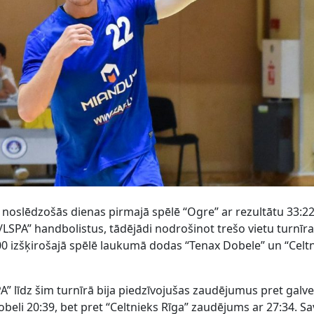
noslēdzošās dienas pirmajā spēlē “Ogre” ar rezultātu 33:2
K/LSPA” handbolistus, tādējādi nodrošinot trešo vietu turnīr
0 izšķirošajā spēlē laukumā dodas “Tenax Dobele” un “Celt
A” līdz šim turnīrā bija piedzīvojušas zaudējumus pret gal
obeli 20:39, bet pret “Celtnieks Rīga” zaudējums ar 27:34. S