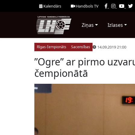
Kalendārs
Handbols TV
Ziņas
Izlases
14.09.2019 21:00
Rīgas čempionāts
Sacensības
”Ogre” ar pirmo uzvaru
čempionātā