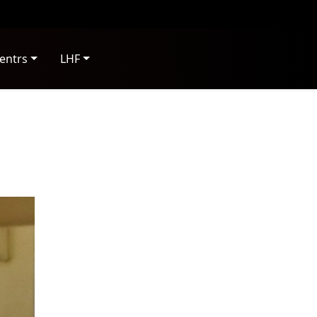
entrs
LHF