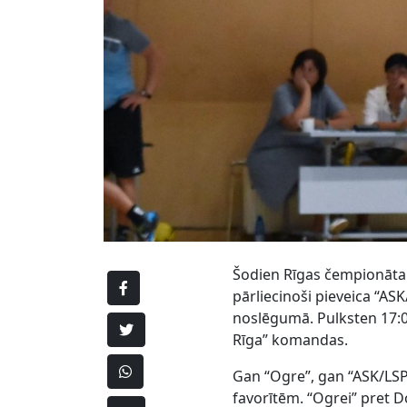
Šodien Rīgas čempionāta 
pārliecinoši pieveica “AS
noslēgumā. Pulksten 17:0
Rīga” komandas.
Gan “Ogre”, gan “ASK/LSP
favorītēm. “Ogrei” pret D