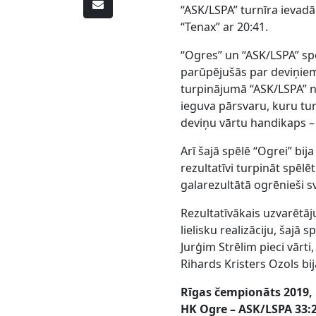
“ASK/LSPA” turnīra ievad
“Tenax” ar 20:41.
“Ogres” un “ASK/LSPA” s
parūpējušās par deviņiem 
turpinājumā “ASK/LSPA” n
ieguva pārsvaru, kuru tur
deviņu vārtu handikaps –
Arī šajā spēlē “Ogrei” bij
rezultatīvi turpināt spēlē
galarezultātā ogrēnieši s
Rezultatīvākais uzvarētāj
lielisku realizāciju, šaj
Jurģim Strēlim pieci vārti
Rihards Kristers Ozols bi
Rīgas čempionāts 2019, 
HK Ogre – ASK/LSPA 33:2