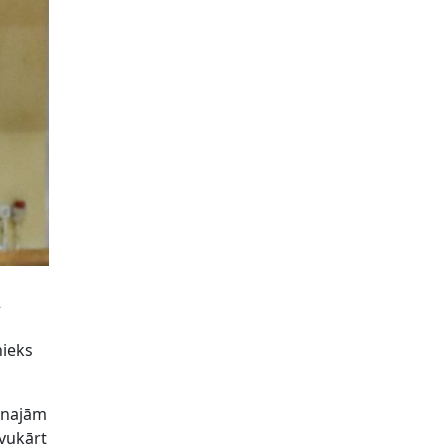
2
a
nieks
venajām
avukārt