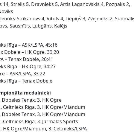
14, Strēlis 5, Dravnieks 5, Artis Laganovskis 4, Pozņaks 2,
Noviks
enoks-Stukanovs 4, Vītols 4, Liepiņš 3, Zvejnieks 2, Sudmali
ovs, Sausnītis, Lubgāns, Kalējs
ieks Rīga – ASK/LSPA, 45:16
ax Dobele – HK Ogre, 39:20
PA – Tenax Dobele, 20:41
ieks Rīga – HK Ogre, 34:27
re – ASK/LSPA, 33:22
ieks Rīga – Tenax Dobele
empionāta medaļnieki
2. Dobeles Tenax, 3. HK Ogre
2. Celtnieks Rīga, 3. HK Ogre/Miandum
 2. Dobeles Tenax, 3. HK Ogre/Miandum
. Celtnieks Rīga, 3. Jūrmalas Sports
2. HK Ogre/Miandum, 3. Celtnieks/LSPA