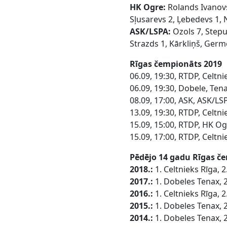
HK Ogre:
Rolands Ivanovs 
Sļusarevs 2, Ļebedevs 1, 
ASK/LSPA:
Ozols 7, Stepuļ
Strazds 1, Kārkliņš, Germ
Rīgas čempionāts 2019
06.09, 19:30, RTDP, Celtn
06.09, 19:30, Dobele, Ten
08.09, 17:00, ASK, ASK/LS
13.09, 19:30, RTDP, Celtn
15.09, 15:00, RTDP, HK Og
15.09, 17:00, RTDP, Celtn
Pēdējo 14 gadu Rīgas č
2018.:
1. Celtnieks Rīga, 
2017.:
1. Dobeles Tenax, 
2016.:
1. Celtnieks Rīga,
2015.:
1. Dobeles Tenax, 2
2014.:
1. Dobeles Tenax, 