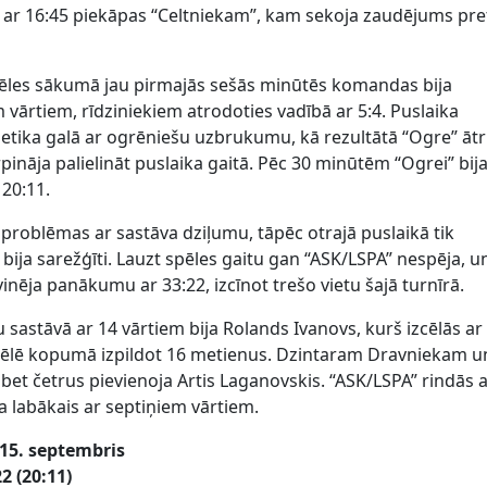
ā ar 16:45 piekāpas “Celtniekam”, kam sekoja zaudējums pre
pēles sākumā jau pirmajās sešās minūtēs komandas bija
vārtiem, rīdziniekiem atrodoties vadībā ar 5:4. Puslaika
etika galā ar ogrēniešu uzbrukumu, kā rezultātā “Ogre” ātr
pināja palielināt puslaika gaitā. Pēc 30 minūtēm “Ogrei” bij
 20:11.
a problēmas ar sastāva dziļumu, tāpēc otrajā puslaikā tik
t bija sarežģīti. Lauzt spēles gaitu gan “ASK/LSPA” nespēja, u
vinēja panākumu ar 33:22, izcīnot trešo vietu šajā turnīrā.
u sastāvā ar 14 vārtiem bija Rolands Ivanovs, kurš izcēlās ar
ā spēlē kopumā izpildot 16 metienus. Dzintaram Dravniekam u
, bet četrus pievienoja Artis Laganovskis. “ASK/LSPA” rindās 
ja labākais ar septiņiem vārtiem.
15. septembris
2 (20:11)