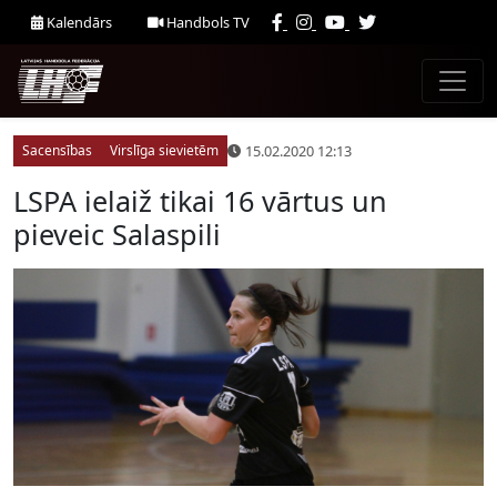
Kalendārs
Handbols TV
15.02.2020 12:13
Sacensības
Virslīga sievietēm
LSPA ielaiž tikai 16 vārtus un
pieveic Salaspili