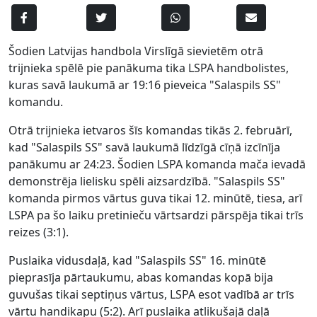
Šodien Latvijas handbola Virslīgā sievietēm otrā
trijnieka spēlē pie panākuma tika LSPA handbolistes,
kuras savā laukumā ar 19:16 pieveica "Salaspils SS"
komandu.
Otrā trijnieka ietvaros šīs komandas tikās 2. februārī,
kad "Salaspils SS" savā laukumā līdzīgā cīņā izcīnīja
panākumu ar 24:23. Šodien LSPA komanda mača ievadā
demonstrēja lielisku spēli aizsardzībā. "Salaspils SS"
komanda pirmos vārtus guva tikai 12. minūtē, tiesa, arī
LSPA pa šo laiku pretinieču vārtsardzi pārspēja tikai trīs
reizes (3:1).
Puslaika vidusdaļā, kad "Salaspils SS" 16. minūtē
pieprasīja pārtaukumu, abas komandas kopā bija
guvušas tikai septiņus vārtus, LSPA esot vadībā ar trīs
vārtu handikapu (5:2). Arī puslaika atlikušajā daļā