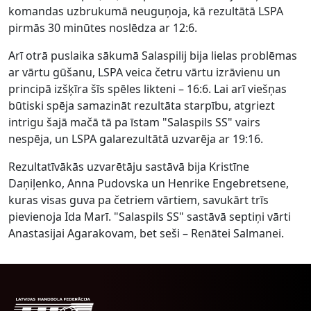
komandas uzbrukumā neuguņoja, kā rezultātā LSPA
pirmās 30 minūtes noslēdza ar 12:6.
Arī otrā puslaika sākumā Salaspilij bija lielas problēmas
ar vārtu gūšanu, LSPA veica četru vārtu izrāvienu un
principā izšķīra šīs spēles likteni – 16:6. Lai arī viešņas
būtiski spēja samazināt rezultāta starpību, atgriezt
intrigu šajā mačā tā pa īstam "Salaspils SS" vairs
nespēja, un LSPA galarezultātā uzvarēja ar 19:16.
Rezultatīvākās uzvarētāju sastāvā bija Kristīne
Daņiļenko, Anna Pudovska un Henrike Engebretsene,
kuras visas guva pa četriem vārtiem, savukārt trīs
pievienoja Ida Marī. "Salaspils SS" sastāvā septiņi vārti
Anastasijai Agarakovam, bet seši – Renātei Salmanei.