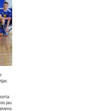
r
ijas
porta
būs jau
galveno