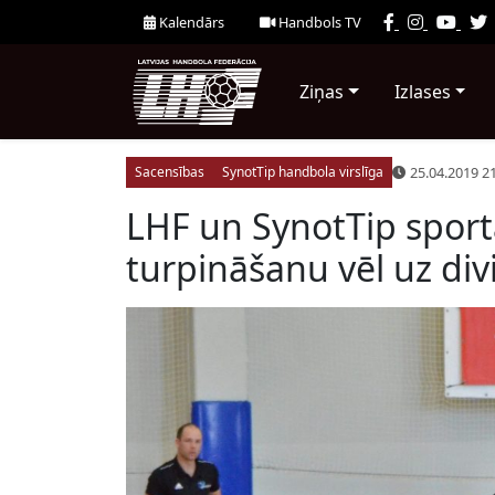
Kalendārs
Handbols TV
Ziņas
Izlases
25.04.2019 2
Sacensības
SynotTip handbola virslīga
LHF un SynotTip sport
turpināšanu vēl uz di