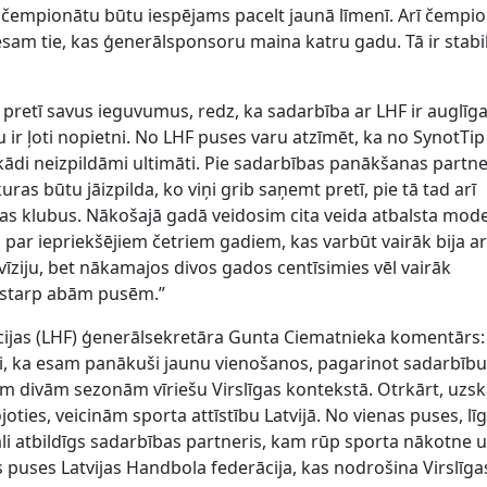
s čempionātu būtu iespējams pacelt jaunā līmenī. Arī čempi
sam tie, kas ģenerālsponsoru maina katru gadu. Tā ir stabil
m pretī savus ieguvumus, redz, ka sadarbība ar LHF ir auglīga
au ir ļoti nopietni. No LHF puses varu atzīmēt, ka no SynotTip
kādi neizpildāmi ultimāti. Pie sadarbības panākšanas partne
uras būtu jāizpilda, ko viņi grib saņemt pretī, pie tā tad arī
īgas klubus. Nākošajā gadā veidosim cita veida atbalsta mode
 par iepriekšējiem četriem gadiem, kas varbūt vairāk bija a
 vīziju, bet nākamajos divos gados centīsimies vēl vairāk
u starp abām pusēm.”
cijas (LHF) ģenerālsekretāra Gunta Ciematnieka komentārs:
i, ka esam panākuši jaunu vienošanos, pagarinot sadarbību
m divām sezonām vīriešu Virslīgas kontekstā. Otrkārt, uzsk
joties, veicinām sporta attīstību Latvijā. No vienas puses, lī
li atbildīgs sadarbības partneris, kam rūp sporta nākotne 
s puses Latvijas Handbola federācija, kas nodrošina Virslīga