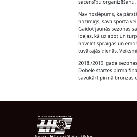
sacensību organizēšanu.
Nav noslēpums, ka pārstā
nozīmīgs, sava sporta veid
Gaidot jaunās sezonas sak
idejas, kā uzlabot un tur
novēlēt spraigas un emoc
tuvākajās dienās. Veiksmi
2018./2019. gada sezonas 
Dobelē startēs pirmā fin
savukārt pirmā bronzas cī
Seko LHF sociālajos tīklos