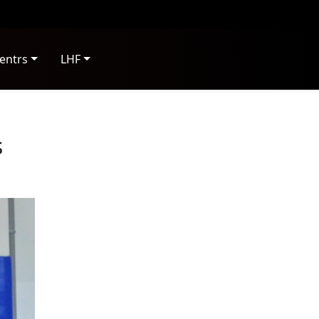
entrs
LHF
s