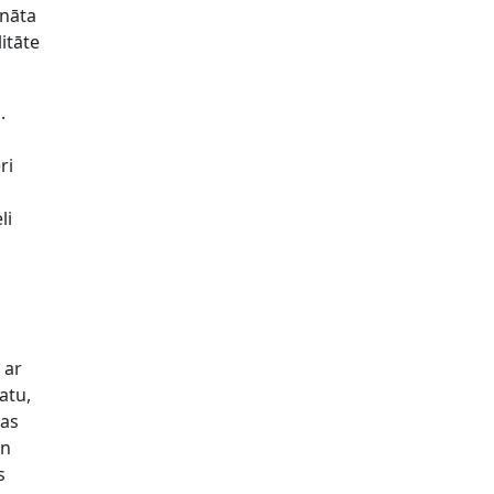
onāta
itāte
.
ri
li
r
 ar
atu,
gas
un
s