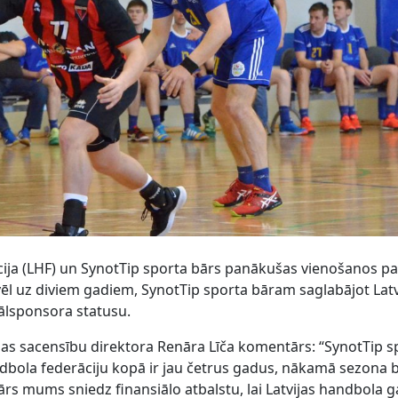
cija (LHF) un SynotTip sporta bārs panākušas vienošanos pa
ēl uz diviem gadiem, SynotTip sporta bāram saglabājot Latv
ālsponsora statusu.
gas sacensību direktora Renāra Līča komentārs: “SynotTip s
ndbola federāciju kopā ir jau četrus gadus, nākamā sezona 
ārs mums sniedz finansiālo atbalstu, lai Latvijas handbola 