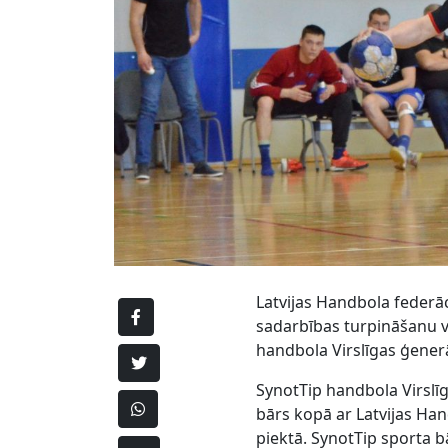
Latvijas Handbola federā
sadarbības turpināšanu v
handbola Virslīgas ģener
SynotTip handbola Virslī
bārs kopā ar Latvijas Ha
piektā. SynotTip sporta b