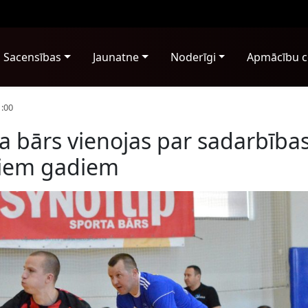
Sacensības
Jaunatne
Noderīgi
Apmācību c
1:00
a bārs vienojas par sadarbība
viem gadiem