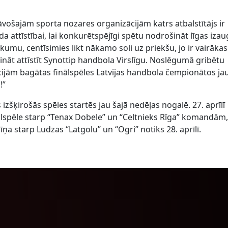
vošajām sporta nozares organizācijām katrs atbalstītājs ir
a attīstībai, lai konkurētspējīgi spētu nodrošināt līgas iza
umu, centīsimies likt nākamo soli uz priekšu, jo ir vairākas
pināt attīstīt Synottip handbola Virslīgu. Noslēgumā gribētu
ijām bagātas finālspēles Latvijas handbola čempionātos ja
!”
izšķirošās spēles startēs jau šajā nedēļas nogalē. 27. aprīlī
ālspēle starp “Tenax Dobele” un “Celtnieks Rīga” komandām
ņa starp Ludzas “Latgolu” un “Ogri” notiks 28. aprīlī.