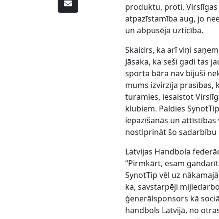
produktu, proti, Virslīga
atpazīstamība aug, jo nee
un abpusēja uzticība.
Skaidrs, ka arī viņi saņe
Jāsaka, ka seši gadi tas j
sporta bāra nav bijuši ne
mums izvirzīja prasības, k
turamies, iesaistot Virsl
klubiem. Paldies SynotTip
iepazīšanās un attīstības
nostiprināt šo sadarbīb
Latvijas Handbola federā
“Pirmkārt, esam gandarīt
SynotTip vēl uz nākamajā
ka, savstarpēji mijiedarbo
ģenerālsponsors kā sociā
handbols Latvijā, no otra