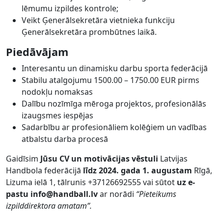
lēmumu izpildes kontrole;
Veikt Ģenerālsekretāra vietnieka funkciju
Ģenerālsekretāra prombūtnes laikā.
Piedāvājam
Interesantu un dinamisku darbu sporta federācijā
Stabilu atalgojumu 1500.00 – 1750.00 EUR pirms
nodokļu nomaksas
Dalību nozīmīga mēroga projektos, profesionālās
izaugsmes iespējas
Sadarbību ar profesionāliem kolēģiem un vadības
atbalstu darba procesā
Gaidīsim
Jūsu CV un motivācijas vēstuli
Latvijas
Handbola federācijā
līdz 2024. gada 1. augustam
Rīgā,
Lizuma ielā 1, tālrunis +37126692555 vai sūtot
uz e-
pastu info@handball.lv
ar norādi
“Pieteikums
izpilddirektora amatam”.