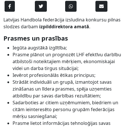
Latvijas Handbola federācija izsludina konkursu pilnas
slodzes darbam
izpilddirektora amatā
.
Prasmes un prasības
Iegūta augstākā izglītība;
Prasme plānot un prognozēt LHF efektīvu darbību
atbilstoši noteiktajiem mērķiem, ekonomiskajai
videi un darba tirgus situācijai;
Ievērot profesionālās ētikas principus;
Strādāt individuāli un grupā, izmantojot savas
zināšanas un līdera prasmes, spēja uzņemties
atbildību par savas darbības rezultātiem;
Sadarboties ar citiem uzņēmumiem, biedriem un
citām ieinteresēto personu grupām federācijas
mērķu sasniegšanai;
Prasme lietot informācijas tehnoloģijas savas