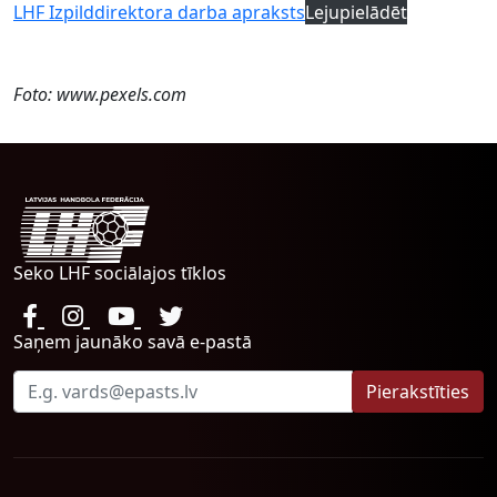
LHF Izpilddirektora darba apraksts
Lejupielādēt
Foto: www.pexels.com
Seko LHF sociālajos tīklos
Saņem jaunāko savā e-pastā