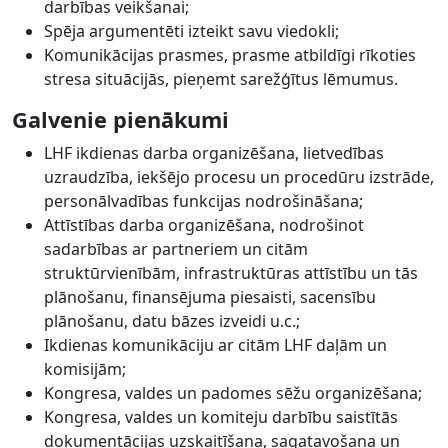
darbības veikšanai;
Spēja argumentēti izteikt savu viedokli;
Komunikācijas prasmes, prasme atbildīgi rīkoties
stresa situācijās, pieņemt sarežģītus lēmumus.
Galvenie pienākumi
LHF ikdienas darba organizēšana, lietvedības
uzraudzība, iekšējo procesu un procedūru izstrāde,
personālvadības funkcijas nodrošināšana;
Attīstības darba organizēšana, nodrošinot
sadarbības ar partneriem un citām
struktūrvienībām, infrastruktūras attīstību un tās
plānošanu, finansējuma piesaisti, sacensību
plānošanu, datu bāzes izveidi u.c.;
Ikdienas komunikāciju ar citām LHF daļām un
komisijām;
Kongresa, valdes un padomes sēžu organizēšana;
Kongresa, valdes un komiteju darbību saistītās
dokumentācijas uzskaitīšana, sagatavošana un