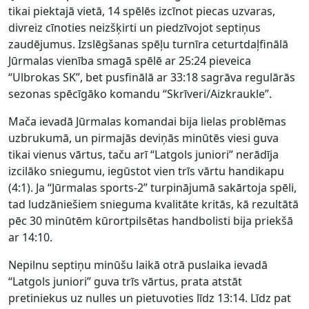
tikai piektajā vietā, 14 spēlēs izcīnot piecas uzvaras,
divreiz cīnoties neizšķirti un piedzīvojot septiņus
zaudējumus. Izslēgšanas spēļu turnīra ceturtdaļfinālā
Jūrmalas vienība smagā spēlē ar 25:24 pieveica
“Ulbrokas SK”, bet pusfinālā ar 33:18 sagrāva regulārās
sezonas spēcīgāko komandu “Skrīveri/Aizkraukle”.
Mača ievadā Jūrmalas komandai bija lielas problēmas
uzbrukumā, un pirmajās deviņās minūtēs viesi guva
tikai vienus vārtus, taču arī “Latgols juniori” nerādīja
izcilāko sniegumu, iegūstot vien trīs vārtu handikapu
(4:1). Ja “Jūrmalas sports-2” turpinājumā sakārtoja spēli,
tad ludzāniešiem snieguma kvalitāte kritās, kā rezultātā
pēc 30 minūtēm kūrortpilsētas handbolisti bija priekšā
ar 14:10.
Nepilnu septiņu minūšu laikā otrā puslaika ievadā
“Latgols juniori” guva trīs vārtus, prata atstāt
pretiniekus uz nulles un pietuvoties līdz 13:14. Līdz pat