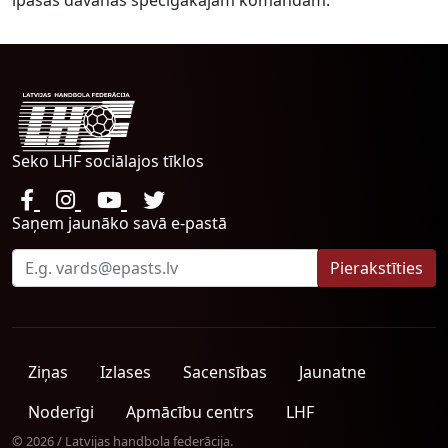
īpašas dāvanas spēcīgākajām komandām.
Seko LHF sociālajos tīklos
Saņem jaunāko savā e-pastā
Ziņas
Izlases
Sacensības
Jaunatne
Noderīgi
Apmācību centrs
LHF
© 2026 / Latvijas handbola federācija.