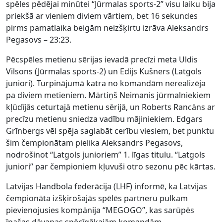
spēles pēdējai minūtei “Jūrmalas sports-2” visu laiku bija
priekšā ar vieniem diviem vārtiem, bet 16 sekundes
pirms pamatlaika beigām neizšķirtu izrāva Aleksandrs
Pegasovs – 23:23.
Pēcspēles metienu sērijas ievadā precīzi meta Uldis
Vilsons (Jūrmalas sports-2) un Edijs Kušners (Latgols
juniori). Turpinājumā katra no komandām nerealizēja
pa diviem metieniem. Mārtiņš Neimanis jūrmalniekiem
kļūdījās ceturtajā metienu sērijā, un Roberts Rancāns ar
precīzu metienu sniedza vadību mājiniekiem. Edgars
Grīnbergs vēl spēja saglabāt cerību viesiem, bet punktu
šim čempionātam pielika Aleksandrs Pegasovs,
nodrošinot “Latgols junioriem” 1. līgas titulu. “Latgols
juniori” par čempioniem kļuvuši otro sezonu pēc kārtas.
Latvijas Handbola federācija (LHF) informē, ka Latvijas
čempionāta izšķirošajās spēlēs partneru pulkam
pievienojusies kompānija “MEGOGO”, kas sarūpēs