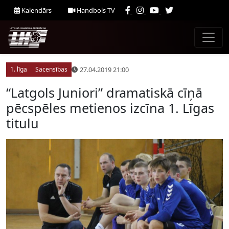
Kalendārs
Handbols TV
27.04.2019 21:00
1. līga
Sacensības
“Latgols Juniori” dramatiskā cīņā
pēcspēles metienos izcīna 1. Līgas
titulu