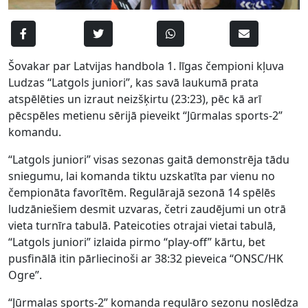
Šovakar par Latvijas handbola 1. līgas čempioni kļuva
Ludzas “Latgols juniori”, kas savā laukumā prata
atspēlēties un izraut neizšķirtu (23:23), pēc kā arī
pēcspēles metienu sērijā pieveikt “Jūrmalas sports-2”
komandu.
“Latgols juniori” visas sezonas gaitā demonstrēja tādu
sniegumu, lai komanda tiktu uzskatīta par vienu no
čempionāta favorītēm. Regulārajā sezonā 14 spēlēs
ludzāniešiem desmit uzvaras, četri zaudējumi un otrā
vieta turnīra tabulā. Pateicoties otrajai vietai tabulā,
“Latgols juniori” izlaida pirmo “play-off” kārtu, bet
pusfinālā itin pārliecinoši ar 38:32 pieveica “ONSC/HK
Ogre”.
“Jūrmalas sports-2” komanda regulāro sezonu noslēdza