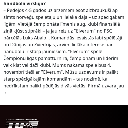
handbola virslīgā?
– Pēdējos 4-5 gados uz ārzemēm esot aizbraukuši ap
simts norvēģu spēlētāju un lielākā daļa – uz spēcīgākām
līgām. Vietējā čempionāta līmenis aug, klubi finansiālā
ziņā kļūst stiprāki – ja jau reiz uz "Elverum" no PSG
pārcēlās Luks Abalo… Komandās iesaistās labi spēlētāji
no Dānijas un Zviedrijas, arvien lielāka interese par
handbolu ir starp jauniešiem. "Elverum" spēlē
Čempionu līgas pamatturnīrā, čempionam un līderim
velk klāt vēl daži klubi. Mums nākamā spēle būs 4.
novembrī tieši ar "Elverum". Mūsu uzdevums ir palikt
starp spēcīgākajām komandām – tas nozīmē, ka
nedrīkstam palikt pēdējās divās vietās. Pirmā uzvara jau
ir…