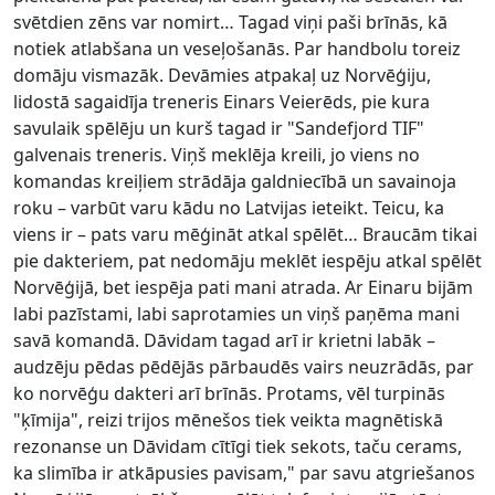
svētdien zēns var nomirt… Tagad viņi paši brīnās, kā
notiek atlabšana un veseļošanās. Par handbolu toreiz
domāju vismazāk. Devāmies atpakaļ uz Norvēģiju,
lidostā sagaidīja treneris Einars Veierēds, pie kura
savulaik spēlēju un kurš tagad ir "Sandefjord TIF"
galvenais treneris. Viņš meklēja kreili, jo viens no
komandas kreiļiem strādāja galdniecībā un savainoja
roku – varbūt varu kādu no Latvijas ieteikt. Teicu, ka
viens ir – pats varu mēģināt atkal spēlēt… Braucām tikai
pie dakteriem, pat nedomāju meklēt iespēju atkal spēlēt
Norvēģijā, bet iespēja pati mani atrada. Ar Einaru bijām
labi pazīstami, labi saprotamies un viņš paņēma mani
savā komandā. Dāvidam tagad arī ir krietni labāk –
audzēju pēdas pēdējās pārbaudēs vairs neuzrādās, par
ko norvēģu dakteri arī brīnās. Protams, vēl turpinās
"ķīmija", reizi trijos mēnešos tiek veikta magnētiskā
rezonanse un Dāvidam cītīgi tiek sekots, taču cerams,
ka slimība ir atkāpusies pavisam," par savu atgriešanos