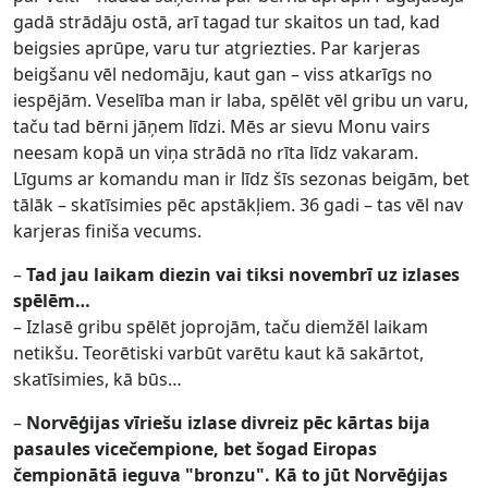
gadā strādāju ostā, arī tagad tur skaitos un tad, kad
beigsies aprūpe, varu tur atgriezties. Par karjeras
beigšanu vēl nedomāju, kaut gan – viss atkarīgs no
iespējām. Veselība man ir laba, spēlēt vēl gribu un varu,
taču tad bērni jāņem līdzi. Mēs ar sievu Monu vairs
neesam kopā un viņa strādā no rīta līdz vakaram.
Līgums ar komandu man ir līdz šīs sezonas beigām, bet
tālāk – skatīsimies pēc apstākļiem. 36 gadi – tas vēl nav
karjeras finiša vecums.
–
Tad jau laikam diezin vai tiksi novembrī uz izlases
spēlēm…
– Izlasē gribu spēlēt joprojām, taču diemžēl laikam
netikšu. Teorētiski varbūt varētu kaut kā sakārtot,
skatīsimies, kā būs…
–
Norvēģijas vīriešu izlase divreiz pēc kārtas bija
pasaules vicečempione, bet šogad Eiropas
čempionātā ieguva "bronzu". Kā to jūt Norvēģijas