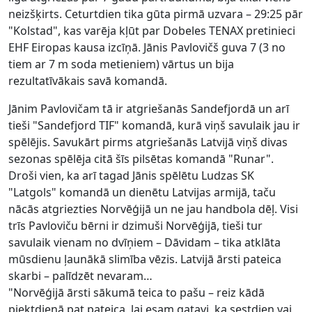
neizšķirts. Ceturtdien tika gūta pirmā uzvara – 29:25 pār
"Kolstad", kas varēja kļūt par Dobeles TENAX pretinieci
EHF Eiropas kausa izcīņā. Jānis Pavlovičš guva 7 (3 no
tiem ar 7 m soda metieniem) vārtus un bija
rezultatīvākais savā komandā.
Jānim Pavlovičam tā ir atgriešanās Sandefjordā un arī
tieši "Sandefjord TIF" komandā, kurā viņš savulaik jau ir
spēlējis. Savukārt pirms atgriešanās Latvijā viņš divas
sezonas spēlēja citā šīs pilsētas komandā "Runar".
Droši vien, ka arī tagad Jānis spēlētu Ludzas SK
"Latgols" komandā un dienētu Latvijas armijā, taču
nācās atgriezties Norvēģijā un ne jau handbola dēļ. Visi
trīs Pavloviču bērni ir dzimuši Norvēģijā, tieši tur
savulaik vienam no dvīņiem – Dāvidam – tika atklāta
mūsdienu ļaunākā slimība vēzis. Latvijā ārsti pateica
skarbi – palīdzēt nevaram…
"Norvēģijā ārsti sākumā teica to pašu – reiz kādā
piektdienā pat pateica, lai esam gatavi, ka sestdien vai