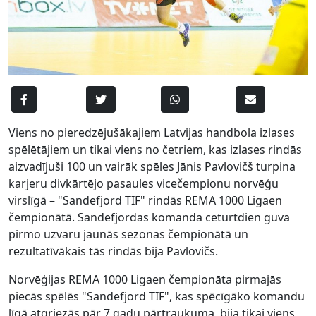
Viens no pieredzējušākajiem Latvijas handbola izlases
spēlētājiem un tikai viens no četriem, kas izlases rindās
aizvadījuši 100 un vairāk spēles Jānis Pavlovičš turpina
karjeru divkārtējo pasaules vicečempionu norvēģu
virslīgā – "Sandefjord TIF" rindās REMA 1000 Ligaen
čempionātā. Sandefjordas komanda ceturtdien guva
pirmo uzvaru jaunās sezonas čempionātā un
rezultatīvākais tās rindās bija Pavlovičs.
Norvēģijas REMA 1000 Ligaen čempionāta pirmajās
piecās spēlēs "Sandefjord TIF", kas spēcīgāko komandu
līgā atgriezās pār 7 gadu pārtraukuma, bija tikai viens