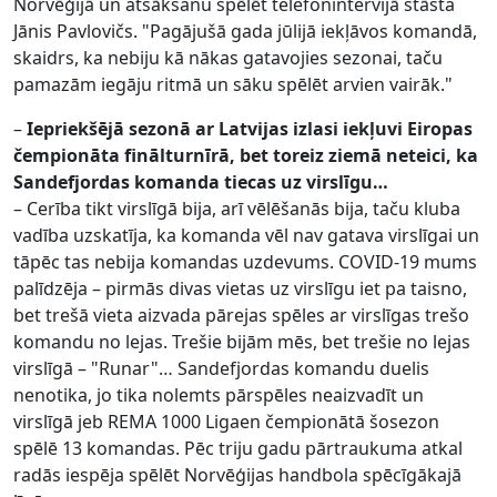
Norvēģijā un atsākšanu spēlēt telefonintervijā stāsta
Jānis Pavlovičs. "Pagājušā gada jūlijā iekļāvos komandā,
skaidrs, ka nebiju kā nākas gatavojies sezonai, taču
pamazām iegāju ritmā un sāku spēlēt arvien vairāk."
–
Iepriekšējā sezonā ar Latvijas izlasi iekļuvi Eiropas
čempionāta finālturnīrā, bet toreiz ziemā neteici, ka
Sandefjordas komanda tiecas uz virslīgu…
– Cerība tikt virslīgā bija, arī vēlēšanās bija, taču kluba
vadība uzskatīja, ka komanda vēl nav gatava virslīgai un
tāpēc tas nebija komandas uzdevums. COVID-19 mums
palīdzēja – pirmās divas vietas uz virslīgu iet pa taisno,
bet trešā vieta aizvada pārejas spēles ar virslīgas trešo
komandu no lejas. Trešie bijām mēs, bet trešie no lejas
virslīgā – "Runar"… Sandefjordas komandu duelis
nenotika, jo tika nolemts pārspēles neaizvadīt un
virslīgā jeb REMA 1000 Ligaen čempionātā šosezon
spēlē 13 komandas. Pēc triju gadu pārtraukuma atkal
radās iespēja spēlēt Norvēģijas handbola spēcīgākajā