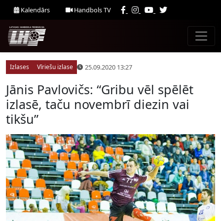
Kalendārs
Handbols TV
25.09.2020 13:27
Izlases
Vīriešu izlase
Jānis Pavlovičs: “Gribu vēl spēlēt
izlasē, taču novembrī diezin vai
tikšu”