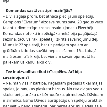
līgā.
–
Komandas sastāvs stipri mainījās?
– Divi aizgāja prom, bet atnāca pieci jauni spēlētāji.
Čempions "Elverum" aizdeva mums savu 20 gadus veco
talantu, divmetrīgo kreiso insaidu Jonasu Elverhēju.
Komandas noteikti ir spēcīgāka nekā bija pagājušajā
sezonā, taču vairāki spēlētāji izkrita savainojumu dēļ.
Mums ir 22 spēlētāji, bet uz pēdējām spēlēm ar
grūtībām izdodas savākt nepieciešamos 16… Labajā
malā esam trīs kreiļi, bet vienam savainojums, tā ka
paliekam uz kādu laiku divi.
–
Tev ir aizvadītas tikai trīs spēles. Arī bija
savainojums?
– Nē, man viss ir kārtībā. Pagaidām piedalos tikai mājas
spēlēs, jo nav, kas pieskata bērnus. No rīta dvīņus vedu
skolu, bet jaunāko uz bērnudārzu, pirmdienās Dāvidam
ir slimnīca. Esmu Dāvida aprūpētājs un spēlēju praktiski
par velti – naudu saņemu par bērna aprūpi. Pagājušajā