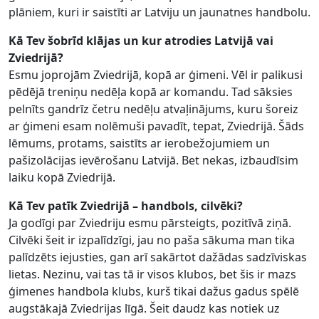
plāniem, kuri ir saistīti ar Latviju un jaunatnes handbolu.
Kā Tev šobrīd klājas un kur atrodies Latvijā vai
Zviedrijā?
Esmu joprojām Zviedrijā, kopā ar ģimeni. Vēl ir palikusi
pēdējā treniņu nedēļa kopā ar komandu. Tad sāksies
pelnīts gandrīz četru nedēļu atvaļinājums, kuru šoreiz
ar ģimeni esam nolēmuši pavadīt, tepat, Zviedrijā. Šāds
lēmums, protams, saistīts ar ierobežojumiem un
pašizolācijas ievērošanu Latvijā. Bet nekas, izbaudīsim
laiku kopā Zviedrijā.
Kā Tev patīk Zviedrijā – handbols, cilvēki?
Ja godīgi par Zviedriju esmu pārsteigts, pozitīvā ziņā.
Cilvēki šeit ir izpalīdzīgi, jau no paša sākuma man tika
palīdzēts iejusties, gan arī sakārtot dažādas sadzīviskas
lietas. Nezinu, vai tas tā ir visos klubos, bet šis ir mazs
ģimenes handbola klubs, kurš tikai dažus gadus spēlē
augstākajā Zviedrijas līgā. Šeit daudz kas notiek uz