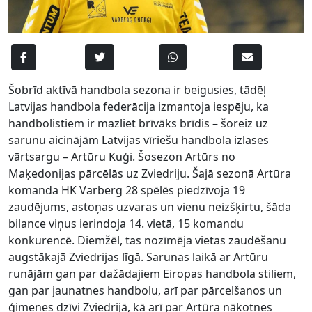
Šobrīd aktīvā handbola sezona ir beigusies, tādēļ
Latvijas handbola federācija izmantoja iespēju, ka
handbolistiem ir mazliet brīvāks brīdis – šoreiz uz
sarunu aicinājām Latvijas vīriešu handbola izlases
vārtsargu – Artūru Kuģi. Šosezon Artūrs no
Maķedonijas pārcēlās uz Zviedriju. Šajā sezonā Artūra
komanda HK Varberg 28 spēlēs piedzīvoja 19
zaudējums, astoņas uzvaras un vienu neizšķirtu, šāda
bilance viņus ierindoja 14. vietā, 15 komandu
konkurencē. Diemžēl, tas nozīmēja vietas zaudēšanu
augstākajā Zviedrijas līgā. Sarunas laikā ar Artūru
runājām gan par dažādajiem Eiropas handbola stiliem,
gan par jaunatnes handbolu, arī par pārcelšanos un
ģimenes dzīvi Zviedrijā, kā arī par Artūra nākotnes