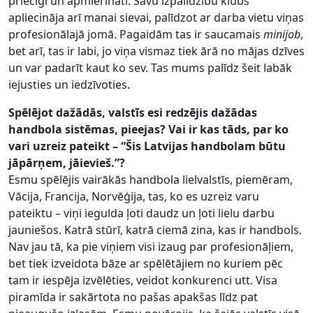
priecīgi un apmierināti. Savu izpalīdzību klubs
apliecināja arī manai sievai, palīdzot ar darba vietu viņas
profesionālajā jomā. Pagaidām tas ir saucamais
minijob
,
bet arī, tas ir labi, jo viņa vismaz tiek ārā no mājas dzīves
un var padarīt kaut ko sev. Tas mums palīdz šeit labāk
iejusties un iedzīvoties.
Spēlējot dažādās, valstīs esi redzējis dažādas
handbola sistēmas, pieejas? Vai ir kas tāds, par ko
vari uzreiz pateikt – “Šis Latvijas handbolam būtu
jāpārņem, jāievieš.”?
Esmu spēlējis vairākās handbola lielvalstīs, piemēram,
Vācija, Francija, Norvēģija, tas, ko es uzreiz varu
pateiktu – viņi iegulda ļoti daudz un ļoti lielu darbu
jauniešos. Katrā stūrī, katrā ciemā zina, kas ir handbols.
Nav jau tā, ka pie viņiem visi izaug par profesionāļiem,
bet tiek izveidota bāze ar spēlētājiem no kuriem pēc
tam ir iespēja izvēlēties, veidot konkurenci utt. Visa
piramīda ir sakārtota no pašas apakšas līdz pat