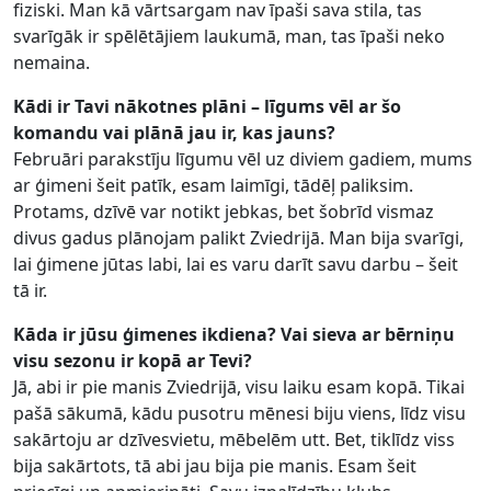
fiziski. Man kā vārtsargam nav īpaši sava stila, tas
svarīgāk ir spēlētājiem laukumā, man, tas īpaši neko
nemaina.
Kādi ir Tavi nākotnes plāni – līgums vēl ar šo
komandu vai plānā jau ir, kas jauns?
Februāri parakstīju līgumu vēl uz diviem gadiem, mums
ar ģimeni šeit patīk, esam laimīgi, tādēļ paliksim.
Protams, dzīvē var notikt jebkas, bet šobrīd vismaz
divus gadus plānojam palikt Zviedrijā. Man bija svarīgi,
lai ģimene jūtas labi, lai es varu darīt savu darbu – šeit
tā ir.
Kāda ir jūsu ģimenes ikdiena? Vai sieva ar bērniņu
visu sezonu ir kopā ar Tevi?
Jā, abi ir pie manis Zviedrijā, visu laiku esam kopā. Tikai
pašā sākumā, kādu pusotru mēnesi biju viens, līdz visu
sakārtoju ar dzīvesvietu, mēbelēm utt. Bet, tiklīdz viss
bija sakārtots, tā abi jau bija pie manis. Esam šeit