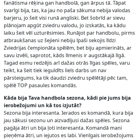
fanātisma rēķina gan handbolā, gan ārpus tā. Tāpat
svarīgi bija, tas, ka jau no paša sākuma nebija valodas
barjeru, jo šeit visi runā angliski. Bet šobrīd ar sievu
plānojam apgūt zviedru valodu, jo izskatās, ka kādu
laiku šeit vēl uzturēsimies. Runājot par handbolu, pirms
atbraukšanas uz šejieni nebiju īpaši sekojis līdzi
Zviedrijas čempionāta spēlēm, bet biju apmierināts, ar
savu izvēli, saprotot, kāds līmenis ir augstākajā līgā.
Tagad esmu redzējis arī dažas otrās līgas spēles, varu
teikt, ka šeit tiek ieguldīts liels darbs un nav
pārsteigums, ka tik daudzi zviedru spēlētāji pēc tam,
spēlē TOP pasaules komandās.
Kāda bija Tava handbola sezona, kādi pie jums bija
ierobežojumi un kā tos izjutāt?
Sezona bija interesanta. Ierados es komandā, kura bija
jau sākusi sezonu un aizvadījusi dažas spēles. Sezona
pagāja ātri un bija ļoti interesanta. Komandā mani
pieņēma ātri, un iejutos es labi. Vienīgais ierobežojums