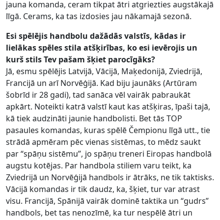
jauna komanda, ceram tikpat ātri atgriezties augstākajā
līgā. Cerams, ka tas izdosies jau nākamajā sezonā.
Esi spēlējis handbolu dažādās valstīs, kādas ir
lielākas spēles stila atšķirības, ko esi ievērojis un
kurš stils Tev pašam šķiet parocīgāks?
Jā, esmu spēlējis Latvijā, Vācijā, Maķedonijā, Zviedrijā,
Francijā un arī Norvēģijā. Kad biju jaunāks (Artūram
šobrīd ir 28 gadi), tad sanāca vēl vairāk pabraukāt
apkārt. Noteikti katrā valstī kaut kas atšķiras, īpaši tajā,
kā tiek audzināti jaunie handbolisti. Bet tās TOP
pasaules komandas, kuras spēlē Čempionu līgā utt., tie
strādā apmēram pēc vienas sistēmas, to mēdz saukt
par “spāņu sistēmu”, jo spāņu treneri Eiropas handbolā
augstu kotējas. Par handbola stiliem varu teikt, ka
Zviedrijā un Norvēģijā handbols ir ātrāks, ne tik taktisks.
Vācijā komandas ir tik daudz, ka, šķiet, tur var atrast
visu. Francijā, Spānijā vairāk dominē taktika un “gudrs”
handbols, bet tas nenozīmē, ka tur nespēlē ātri un