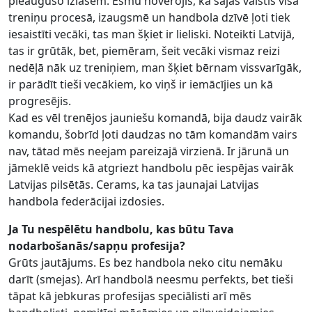
pieaugušo izlasēm. Esmu novērojis, ka šajās valstīs visā
treniņu procesā, izaugsmē un handbola dzīvē ļoti tiek
iesaistīti vecāki, tas man šķiet ir lieliski. Noteikti Latvijā,
tas ir grūtāk, bet, piemēram, šeit vecāki vismaz reizi
nedēļā nāk uz treniņiem, man šķiet bērnam vissvarīgāk,
ir parādīt tieši vecākiem, ko viņš ir iemācījies un kā
progresējis.
Kad es vēl trenējos jauniešu komandā, bija daudz vairāk
komandu, šobrīd ļoti daudzas no tām komandām vairs
nav, tātad mēs neejam pareizajā virzienā. Ir jārunā un
jāmeklē veids kā atgriezt handbolu pēc iespējas vairāk
Latvijas pilsētās. Cerams, ka tas jaunajai Latvijas
handbola federācijai izdosies.
Ja Tu nespēlētu handbolu, kas būtu Tava
nodarbošanās/sapņu profesija?
Grūts jautājums. Es bez handbola neko citu nemāku
darīt (smejas). Arī handbolā neesmu perfekts, bet tieši
tāpat kā jebkuras profesijas speciālisti arī mēs