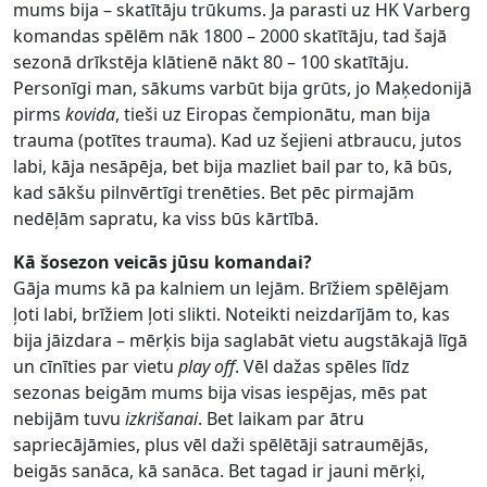
mums bija – skatītāju trūkums. Ja parasti uz HK Varberg
komandas spēlēm nāk 1800 – 2000 skatītāju, tad šajā
sezonā drīkstēja klātienē nākt 80 – 100 skatītāju.
Personīgi man, sākums varbūt bija grūts, jo Maķedonijā
pirms
kovida
, tieši uz Eiropas čempionātu, man bija
trauma (potītes trauma). Kad uz šejieni atbraucu, jutos
labi, kāja nesāpēja, bet bija mazliet bail par to, kā būs,
kad sākšu pilnvērtīgi trenēties. Bet pēc pirmajām
nedēļām sapratu, ka viss būs kārtībā.
Kā šosezon veicās jūsu komandai?
Gāja mums kā pa kalniem un lejām. Brīžiem spēlējam
ļoti labi, brīžiem ļoti slikti. Noteikti neizdarījām to, kas
bija jāizdara – mērķis bija saglabāt vietu augstākajā līgā
un cīnīties par vietu
play off
. Vēl dažas spēles līdz
sezonas beigām mums bija visas iespējas, mēs pat
nebijām tuvu
izkrišanai
. Bet laikam par ātru
sapriecājāmies, plus vēl daži spēlētāji satraumējās,
beigās sanāca, kā sanāca. Bet tagad ir jauni mērķi,