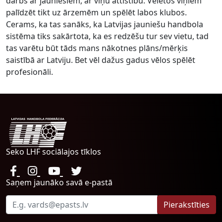
darbs ar jauniešiem, ar viņu attīstību. Vēlētos viņiem
palīdzēt tikt uz ārzemēm un spēlēt labos klubos.
Cerams, ka tas sanāks, ka Latvijas jauniešu handbola
sistēma tiks sakārtota, ka es redzēšu tur sev vietu, tad
tas varētu būt tāds mans nākotnes plāns/mērķis
saistībā ar Latviju. Bet vēl dažus gadus vēlos spēlēt
profesionāli.
Seko LHF sociālajos tīklos
Saņem jaunāko savā e-pastā