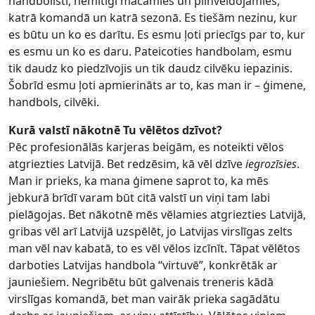
handbolisti, nemitīgi mācāmies un pilnveidojamies,
katrā komandā un katrā sezonā. Es tiešām nezinu, kur
es būtu un ko es darītu. Es esmu ļoti priecīgs par to, kur
es esmu un ko es daru. Pateicoties handbolam, esmu
tik daudz ko piedzīvojis un tik daudz cilvēku iepazinis.
Šobrīd esmu ļoti apmierināts ar to, kas man ir – ģimene,
handbols, cilvēki.
Kurā valstī nākotnē Tu vēlētos dzīvot?
Pēc profesionālās karjeras beigām, es noteikti vēlos
atgriezties Latvijā. Bet redzēsim, kā vēl dzīve
iegrozīsies
.
Man ir prieks, ka mana ģimene saprot to, ka mēs
jebkurā brīdī varam būt citā valstī un viņi tam labi
pielāgojas. Bet nākotnē mēs vēlamies atgriezties Latvijā,
gribas vēl arī Latvijā uzspēlēt, jo Latvijas virslīgas zelts
man vēl nav kabatā, to es vēl vēlos izcīnīt. Tāpat vēlētos
darboties Latvijas handbola “virtuvē”, konkrētāk ar
jauniešiem. Negribētu būt galvenais treneris kādā
virslīgas komandā, bet man vairāk prieka sagādātu