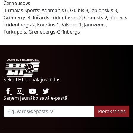
Černousovs
Jūrmalas Sports: Adamaitis 6, Gulbis 3, Jablonskis 3,
Grīnbergs 3, Ričards Frīdenbergs 2, Gramsts 2, Roberts
Frīdenbergs 2, Korzāns 1, Vilsons 1, Jaunzems,
Turkupols, Grenebergs-Grīnbergs
Seko LHF sociālajos tīklos
Saņem jaunāko savā e-pastā