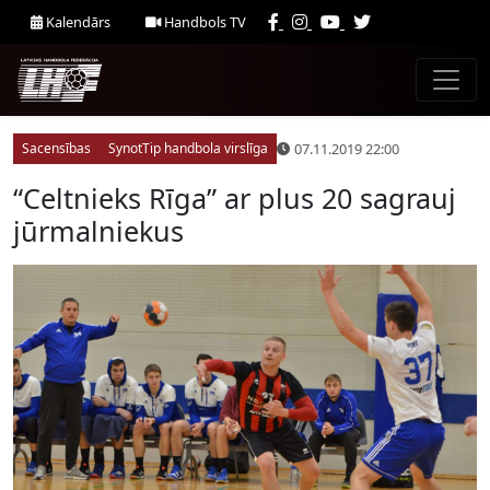
Kalendārs
Handbols TV
07.11.2019 22:00
Sacensības
SynotTip handbola virslīga
“Celtnieks Rīga” ar plus 20 sagrauj
jūrmalniekus