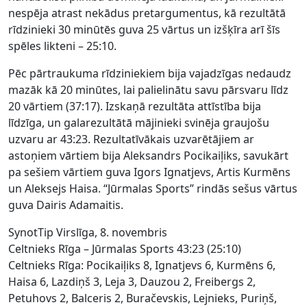
nespēja atrast nekādus pretargumentus, kā rezultātā
rīdzinieki 30 minūtēs guva 25 vārtus un izšķīra arī šīs
spēles likteni – 25:10.
Pēc pārtraukuma rīdziniekiem bija vajadzīgas nedaudz
mazāk kā 20 minūtes, lai palielinātu savu pārsvaru līdz
20 vārtiem (37:17). Izskaņā rezultāta attīstība bija
līdzīga, un galarezultātā mājinieki svinēja graujošu
uzvaru ar 43:23. Rezultatīvākais uzvarētājiem ar
astoņiem vārtiem bija Aleksandrs Pocikaiļiks, savukārt
pa sešiem vārtiem guva Igors Ignatjevs, Artis Kurmēns
un Aleksejs Haisa. “Jūrmalas Sports” rindās sešus vārtus
guva Dairis Adamaitis.
SynotTip Virslīga, 8. novembris
Celtnieks Rīga – Jūrmalas Sports 43:23 (25:10)
Celtnieks Rīga: Pocikaiļiks 8, Ignatjevs 6, Kurmēns 6,
Haisa 6, Lazdiņš 3, Leja 3, Dauzou 2, Freibergs 2,
Petuhovs 2, Balceris 2, Buračevskis, Lejnieks, Puriņš,