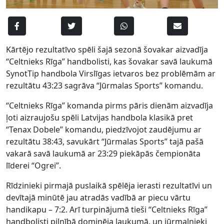
Kārtējo rezultatīvo spēli šajā sezonā šovakar aizvadīja
“Celtnieks Rīga” handbolisti, kas šovakar savā laukumā
SynotTip handbola Virslīgas ietvaros bez problēmām ar
rezultātu 43:23 sagrāva “Jūrmalas Sports” komandu.
“Celtnieks Rīga” komanda pirms pāris dienām aizvadīja
ļoti aizraujošu spēli Latvijas handbola klasikā pret
“Tenax Dobele” komandu, piedzīvojot zaudējumu ar
rezultātu 38:43, savukārt “Jūrmalas Sports” tajā pašā
vakarā savā laukumā ar 23:29 piekāpās čempionāta
līderei “Ogrei”.
Rīdzinieki pirmajā puslaikā spēlēja ierasti rezultatīvi un
devītajā minūtē jau atradās vadībā ar piecu vārtu
handikapu – 7:2. Arī turpinājumā tieši “Celtnieks Rīga”
handbolisti pilnībā dominēja laukumā, un jūrmalnieki