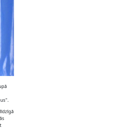
rupā
ius".
līdzīgā
ās
t