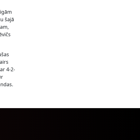
beigām
u šajā
ņam,
ēvičs
ušas
airs
ar 4-2-
ēr
mandas.