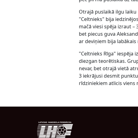
Otrajā puslaikā ilgu laik
"Celtnieks" bija iedzinēj
mačā viesi spēja izraut 
bet piecus guva Aleksandr
ar deviņiem bija labākais
"Celtnieks Rīga" iespēja 
diezgan teorētiskas. Grupa
nevar, bet otrajā vietā at
3 iekrājusi desmit punktu
rīdziniekiem atlicis vien