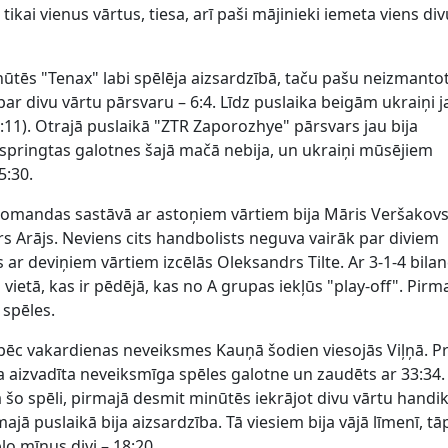
ikai vienus vārtus, tiesa, arī paši mājinieki iemeta viens div
ūtēs "Tenax" labi spēlēja aizsardzībā, taču pašu neizmanto
 par divu vārtu pārsvaru – 6:4. Līdz puslaika beigām ukraiņi j
11). Otrajā puslaikā "ZTR Zaporozhye" pārsvars jau bija
saspringtas galotnes šajā mačā nebija, un ukraiņi mūsējiem
5:30.
komandas sastāvā ar astoņiem vārtiem bija Māris Veršakovs
s Arājs. Neviens cits handbolists neguva vairāk par diviem
 ar deviņiem vārtiem izcēlās Oleksandrs Tilte. Ar 3-1-4 bilan
vietā, kas ir pēdējā, kas no A grupas iekļūs "play-off". Pirm
 spēles.
 pēc vakardienas neveiksmes Kauņā šodien viesojās Viļņā. Pr
a aizvadīta neveiksmīga spēles galotne un zaudēts ar 33:34.
ka šo spēli, pirmajā desmit minūtēs iekrājot divu vārtu handi
ajā puslaikā bija aizsardzība. Tā viesiem bija vājā līmenī, tā
lo mīnus divi – 18:20.