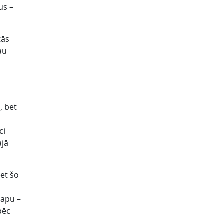
us –
tās
au
, bet
ci
ajā
et šo
kapu –
pēc