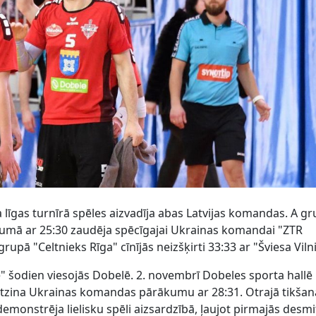
 līgas turnīrā spēles aizvadīja abas Latvijas komandas. A g
umā ar 25:30 zaudēja spēcīgajai Ukrainas komandai "ZTR
upā "Celtnieks Rīga" cīnījās neizšķirti 33:33 ar "Šviesa Viln
 šodien viesojās Dobelē. 2. novembrī Dobeles sporta hallē 
atzina Ukrainas komandas pārākumu ar 28:31. Otrajā tikšan
monstrēja lielisku spēli aizsardzībā, ļaujot pirmajās desmi