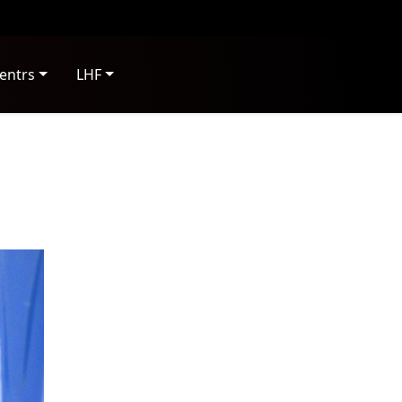
entrs
LHF