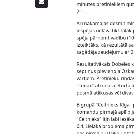
minūtēs pretiniekiem gūt t
2:1.
Arī nākamajās desmit min
iespējas neļāva tikt tālāk
spēja pārņemt vadību (10:
izteiktāks, kā rezultātā 
sagādāja zaudējumu ar 2
Rezultatīvākais Dobeles 
septiņus pievienoja Oskar
vārtiem. Pretinieku rindās
"Tenax" atrodas ceturtajā 
posmā atlikušas vēl divas
B grupā "Celtnieks Rīga"
komandu pirmajā aplī bij
"Celtnieks" itin labi iesā
6:4. Lielākā problēma pirm
pēc pirmā puslaika uz tab