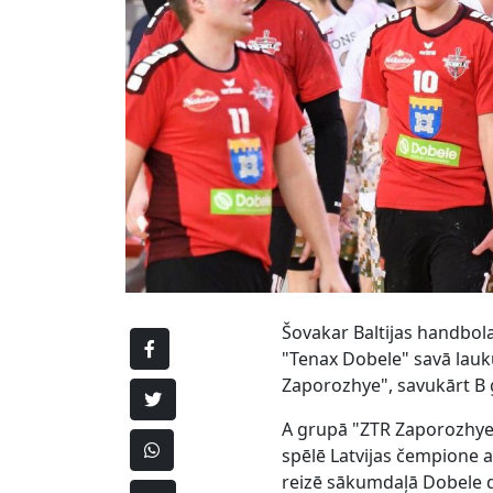
Šovakar Baltijas handbola
"Tenax Dobele" savā lauk
Zaporozhye", savukārt B gr
A grupā "ZTR Zaporozhye"
spēlē Latvijas čempione 
reizē sākumdaļā Dobele de