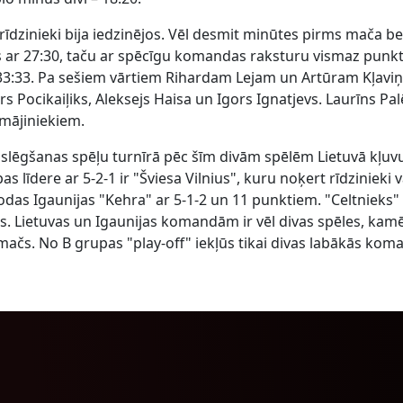
u rīdzinieki bija iedzinējos. Vēl desmit minūtes pirms mača 
os ar 27:30, taču ar spēcīgu komandas raksturu vismaz punkt
– 33:33. Pa sešiem vārtiem Rihardam Lejam un Artūram Kļavi
s Pocikaiļiks, Aleksejs Haisa un Igors Ignatjevs. Laurīns Pal
 mājiniekiem.
izslēgšanas spēļu turnīrā pēc šīm divām spēlēm Lietuvā kļuv
s līdere ar 5-2-1 ir "Šviesa Vilnius", kuru noķert rīdzinieki v
rodas Igaunijas "Kehra" ar 5-1-2 un 11 punktiem. "Celtnieks" 
s. Lietuvas un Igaunijas komandām ir vēl divas spēles, kam
s mačs. No B grupas "play-off" iekļūs tikai divas labākās ko