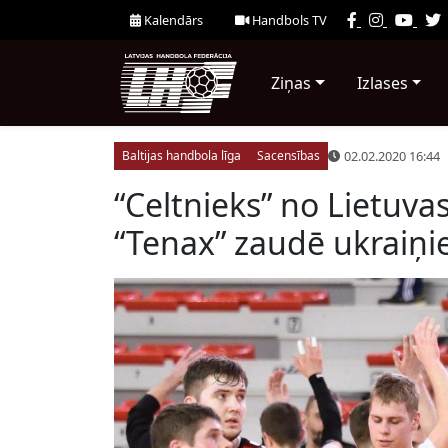
Kalendārs
Handbols TV
Ziņas
Izlases
02.02.2020 16:44
Baltijas handbola līga
Sacensības
“Celtnieks” no Lietuvas
“Tenax” zaudē ukraiņ