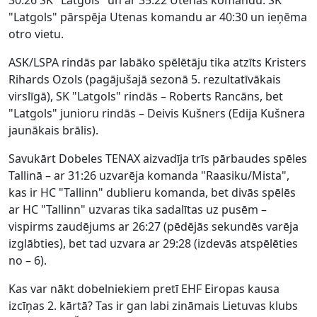
30:26 SK "Latgols" un ar 35:22 Utenas komandu. SK
"Latgols" pārspēja Utenas komandu ar 40:30 un ieņēma
otro vietu.
ASK/LSPA rindās par labāko spēlētāju tika atzīts Kristers
Rihards Ozols (pagājušajā sezonā 5. rezultatīvākais
virslīgā), SK "Latgols" rindās – Roberts Rancāns, bet
"Latgols" junioru rindās – Deivis Kušners (Edija Kušnera
jaunākais brālis).
Savukārt Dobeles TENAX aizvadīja trīs pārbaudes spēles
Tallinā – ar 31:26 uzvarēja komanda "Raasiku/Mista",
kas ir HC "Tallinn" dublieru komanda, bet divās spēlēs
ar HC "Tallinn" uzvaras tika sadalītas uz pusēm –
vispirms zaudējums ar 26:27 (pēdējās sekundēs varēja
izglābties), bet tad uzvara ar 29:28 (izdevās atspēlēties
no – 6).
Kas var nākt dobelniekiem pretī EHF Eiropas kausa
izcīņas 2. kārtā? Tas ir gan labi zināmais Lietuvas klubs