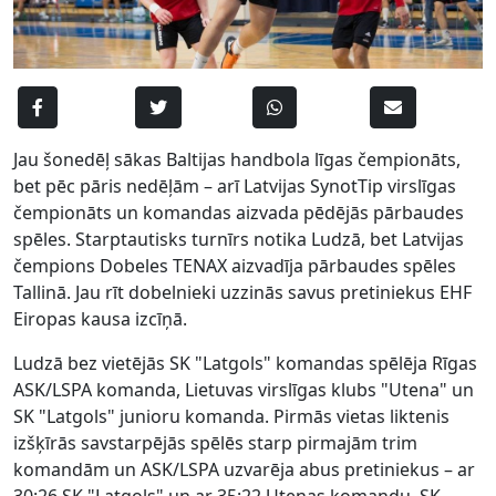
Jau šonedēļ sākas Baltijas handbola līgas čempionāts,
bet pēc pāris nedēļām – arī Latvijas SynotTip virslīgas
čempionāts un komandas aizvada pēdējās pārbaudes
spēles. Starptautisks turnīrs notika Ludzā, bet Latvijas
čempions Dobeles TENAX aizvadīja pārbaudes spēles
Tallinā. Jau rīt dobelnieki uzzinās savus pretiniekus EHF
Eiropas kausa izcīņā.
Ludzā bez vietējās SK "Latgols" komandas spēlēja Rīgas
ASK/LSPA komanda, Lietuvas virslīgas klubs "Utena" un
SK "Latgols" junioru komanda. Pirmās vietas liktenis
izšķīrās savstarpējās spēlēs starp pirmajām trim
komandām un ASK/LSPA uzvarēja abus pretiniekus – ar