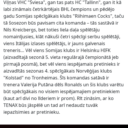
Viļņas VHC "Šviesa", gan tas pats HC "Tallinn", gan it kā
labi zināmais četrkārtējais BHL čempions un pēdējo
gadu Somijas spēcīgākais klubs "Riihimaen Cocks", taču
tā šosezon būs pavisam cita komanda – tās sastāvā ir
Nils Kreicbergs, bet toties liela daļa spēlētāju
nomainījusies, klāt nākuši četri spēcīgi serbu spēlētāji,
viens Itālijas izlases spēlētājs, ir jauns galvenais
treneris… Vēl viens Somijas klubs ir Helsinku HIFK
(aizvadītajā sezonā 5. vieta regulārajā čempionātā jeb
pirmajā posmā), bet vēl viens iespējamais pretinieks ir
aizvadītās sezonas 4. spēcīgākais Norvēģijas klubs
"Kolstad" no Tronheimas. Šīs komandas satāvā ir
trenera Valerija Putāna dēls Ronalds un šis klubs varētu
būt spēcīgākais no visiem iespējamajiem pretiniekiem
(kaut arī divi no līderiem ir prom). Rīt zināsim, ar ko
TENAX būs jāspēlē un tad arī nedaudz tuvāk
iepazīsimies ar pretinieku.