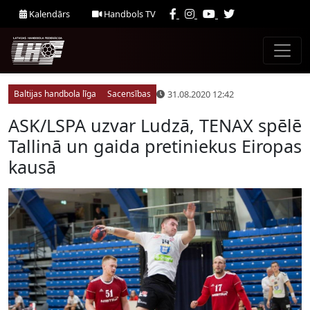
Kalendārs
Handbols TV
31.08.2020 12:42
Baltijas handbola līga
Sacensības
ASK/LSPA uzvar Ludzā, TENAX spēlē
Tallinā un gaida pretiniekus Eiropas
kausā