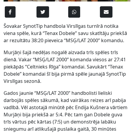
Šovakar SynotTip handbola Virslīgas turnīrā notika
viena spēle, kurā “Tenax Dobele” savu skatītāju priekšā
ar rezultātu 38:20 pieveica “MSĢ/LAT 2000” komandu.
Murjāņi šajā nedēļas nogalē aizvada trīs spēles trīs
dienā. Vakar “MSĢ/LAT 2000” komanda viesos ar 27:41
piekāpās “Celtnieks Rīga” komandai. Savukārt “Tenax
Dobele” komandai šī bija pirmā spēle jaunajā SynotTip
Virslīgas sezonā.
Gados jaunie “MSĢ/LAT 2000” handbolisti lieliski
darbojās spēles sākumā, kad vairākas reizes arī pabija
vadībā. Vēl astotajā minūtē pēc Endija Kušnera vārtiem
Murjāņi bija priekšā ar 5:4. Pēc tam gan Dobele guva
trīs vārtus pēc kārtas (7:5) un demonstrēja labāku
sniegumu arī atlikušajā puslaika gaitā, 30 minūtes