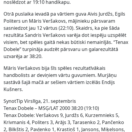
noslēdzot ar 19:10 handikapu.
Otrā puslaika ievadā pa vārtiem guva Aivis Jurdžs, Egils
Politers un Māris Veršakovs, mājinieku pārsvaram
sasniedzot jau 12 vārtus (22:10). Skaidrs, ka pie šāda
rezultāta Sandris Veršakovs varēja dot iespēju uzspēlēt
visiem, bet spēles gaitā nekas būtiski nemainījās. “Tenax
Dobele” turpināja audzēt pārsvaru un galarezultātā
uzvarēja ar 38:20.
Māris Veršakovs bija šīs spēles rezultatīvākais
handbolists ar deviņiem vārtu guvumiem. Murjāņu
sastāvā šajā mačā ar sešiem vārtiem izcēlās Endijs
Kušners.
SynotTip Virslīga, 21. septembris
Tenax Dobele – MSĢ/LAT 2000 38:20 (19:10)
Tenax Dobele: Veršakovs 9, Jurdžs 6, Kurzemnieks 5,
Krivmanis 4, Politers 3, Arājs 3, Tarasenko 2, Pančenko
2, Bilkštis 2, Pavļenko 1, Krastiņš 1, Jansons, Miķelsons,