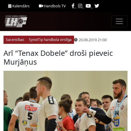
Kalendārs
Handbols TV
20.09.2019 21:00
Sacensības
SynotTip handbola virslīga
Arī “Tenax Dobele” droši pieveic
Murjāņus