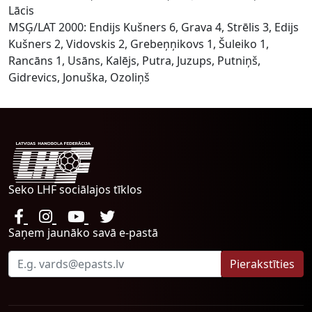
Lācis
MSĢ/LAT 2000: Endijs Kušners 6, Grava 4, Strēlis 3, Edijs
Kušners 2, Vidovskis 2, Grebeņņikovs 1, Šuleiko 1,
Rancāns 1, Usāns, Kalējs, Putra, Juzups, Putniņš,
Gidrevics, Jonuška, Ozoliņš
Seko LHF sociālajos tīklos
Saņem jaunāko savā e-pastā