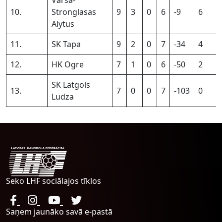
10.
Stronglasas
9
3
0
6
-9
6
Alytus
11.
SK Tapa
9
2
0
7
-34
4
12.
HK Ogre
7
1
0
6
-50
2
SK Latgols
13.
7
0
0
7
-103
0
Ludza
Seko LHF sociālajos tīklos
Saņem jaunāko savā e-pastā