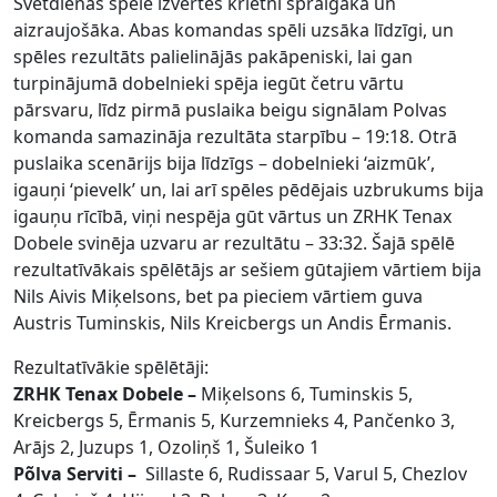
Svētdienas spēle izvērtēs krietni spraigāka un
aizraujošāka. Abas komandas spēli uzsāka līdzīgi, un
spēles rezultāts palielinājās pakāpeniski, lai gan
turpinājumā dobelnieki spēja iegūt četru vārtu
pārsvaru, līdz pirmā puslaika beigu signālam Polvas
komanda samazināja rezultāta starpību – 19:18. Otrā
puslaika scenārijs bija līdzīgs – dobelnieki ‘aizmūk’,
igauņi ‘pievelk’ un, lai arī spēles pēdējais uzbrukums bija
igauņu rīcībā, viņi nespēja gūt vārtus un ZRHK Tenax
Dobele svinēja uzvaru ar rezultātu – 33:32. Šajā spēlē
rezultatīvākais spēlētājs ar sešiem gūtajiem vārtiem bija
Nils Aivis Miķelsons, bet pa pieciem vārtiem guva
Austris Tuminskis, Nils Kreicbergs un Andis Ērmanis.
Rezultatīvākie spēlētāji:
ZRHK Tenax Dobele –
Miķelsons 6, Tuminskis 5,
Kreicbergs 5, Ērmanis 5, Kurzemnieks 4, Pančenko 3,
Arājs 2, Juzups 1, Ozoliņš 1, Šuleiko 1
Põlva Serviti –
Sillaste 6, Rudissaar 5, Varul 5, Chezlov