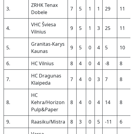
ZRHK Tenax
3.
7
5
1
1
29
11
Dobele
VHC Šviesa
4.
9
5
1
3
25
11
Vilnius
Granitas-Karys
5.
9
5
0
4
5
10
Kaunas
6.
HC Vilnius
8
4
0
4
-8
8
HC Dragunas
7.
7
4
0
3
7
8
Klaipeda
HC
8.
Kehra/Horizon
8
4
0
4
14
8
Pulp&Paper
9.
Raasiku/Mistra
8
3
0
5
-11
6
Varsa-