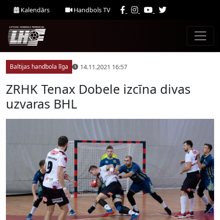
Kalendārs
Handbols TV
14.11.2021 16:57
Baltijas handbola līga
ZRHK Tenax Dobele izcīna divas
uzvaras BHL