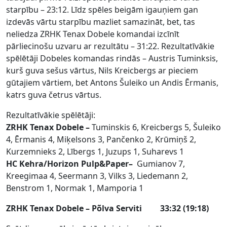
starpību – 23:12. Līdz spēles beigām igauņiem gan
izdevās vārtu starpību mazliet samazināt, bet, tas
neliedza ZRHK Tenax Dobele komandai izcīnīt
pārliecinošu uzvaru ar rezultātu – 31:22. Rezultatīvākie
spēlētāji Dobeles komandas rindās – Austris Tuminksis,
kurš guva sešus vārtus, Nils Kreicbergs ar pieciem
gūtajiem vārtiem, bet Antons Šuleiko un Andis Ērmanis,
katrs guva četrus vārtus.
Rezultatīvākie spēlētāji:
ZRHK Tenax Dobele –
Tuminskis 6, Kreicbergs 5, Šuleiko
4, Ērmanis 4, Miķelsons 3, Pančenko 2, Krūmiņš 2,
Kurzemnieks 2, Lībergs 1, Juzups 1, Suharevs 1
HC Kehra/Horizon Pulp&Paper–
Gumianov 7,
Kreegimaa 4, Seermann 3, Vilks 3, Liedemann 2,
Benstrom 1, Normak 1, Mamporia 1
ZRHK Tenax Dobele – Põlva Serviti 33:32 (19:18)