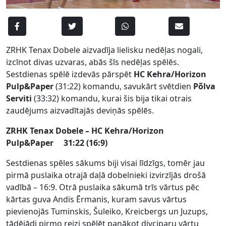
ZRHK Tenax Dobele aizvadīja lielisku nedēļas nogali,
izcīnot divas uzvaras, abās šīs nedēļas spēlēs.
Sestdienas spēlē izdevās pārspēt
HC Kehra/Horizon
Pulp&Paper
(31:22) komandu, savukārt svētdien
Põlva
Serviti
(33:32) komandu, kurai šis bija tikai otrais
zaudējums aizvadītajās deviņās spēlēs.
ZRHK Tenax Dobele – HC Kehra/Horizon
Pulp&Paper 31:22 (16:9)
Sestdienas spēles sākums biji visai līdzīgs, tomēr jau
pirmā puslaika otrajā daļā dobelnieki izvirzījās drošā
vadībā – 16:9. Otrā puslaika sākumā trīs vārtus pēc
kārtas guva Andis Ērmanis, kuram savus vārtus
pievienojās Tuminskis, Šuleiko, Kreicbergs un Juzups,
tādējādi pirmo reizi spēlēt panākot divciparu vārtu