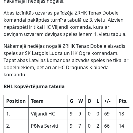
nākamajai nedēļas nogalei.”
Abas izcīnītās uzvaras palīdzēja ZRHK Tenax Dobele
komandai pakāpties turnīra tabulā uz 3. vietu. Aizvien
nepārspēti ir tikai HC Viljandi komanda, kura ar
deviņām uzvarām deviņās spēlēs ieņem 1. vietu tabulā.
Nākamajā nedēļas nogalē ZRHK Tenax Dobele aizvadīs
spēles ar SK Latgols Ludza un HK Ogre komandām.
Tāpat abas Latvijas komandas aizvadīs spēles ne tikai ar
dobelniekiem, bet arī ar HC Dragunas Klaipeda
komandu.
BHL kopvērtējuma tabula
Position
Team
G
W
D
L
+/-
Pts.
1.
Viljandi HC
9
9
0
0
69
18
2.
Põlva Serviti
9
7
0
2
66
14