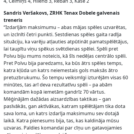
4, Celmiņš 4, Hiiend 3, Reban 3, Kase 2
Sandris Veršakovs, ZRHK Tenax Dobele galvenais
treneris
“Izdarījām maksimumu – abas mājas spēles uzvarētas,
un izcīnīti četri punkti. Sestdienas spēles gaita radīja
situāciju, ka varēju atļauties atpūtināt pamatspēlētājus,
lai taupītu viņu spēkus svētdienas spēlei. Spēli pret
Polvu biju mums noteicis, kā šīs nedēļas centrālo spēli.
Pret Polvu bija paredzams, ka būs ātrs spēles temps,
katra kļūda un katrs neiemestais gols maksās ātro
pretuzbrukumu. Šo tempu veiksmīgi izturējām visas 60
minūtes, tas arī deva rezultatīvu spēli – pa abām
komandām kopā iemetām gandrīz 70 vārtus.
Mēģinājām dažādas aizsardzības taktikas – gan
pasīvākās, gan aktīvākas, katram spēlētājam tika dota
sava loma, un katrs izdarīja maksimumu sev dotajā
laikā. Katra pienesums bija, tas, kas kaldināja mūsu
uzvaras. Paldies komandai par cīņu un gatavojamies