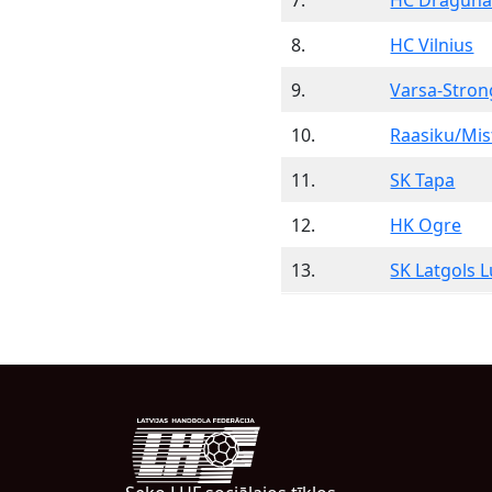
7.
HC Draguna
8.
HC Vilnius
9.
Varsa-Stron
10.
Raasiku/Mis
11.
SK Tapa
12.
HK Ogre
13.
SK Latgols 