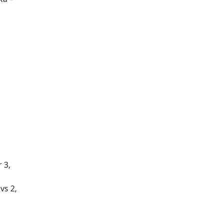
 3,
vs 2,