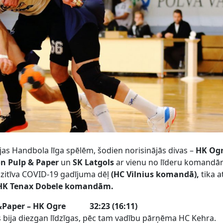
ijas Handbola līga spēlēm, šodien norisinājās divas –
HK Og
n Pulp & Paper
un
SK Latgols
ar vienu no līderu komand
zitīva COVID-19 gadījuma dēļ
(HC Vilnius komandā),
tika a
K Tenax Dobele komandām.
&Paper
– HK Ogre 32:23 (16:11)
 bija diezgan līdzīgas, pēc tam vadību pārņēma HC Kehra.