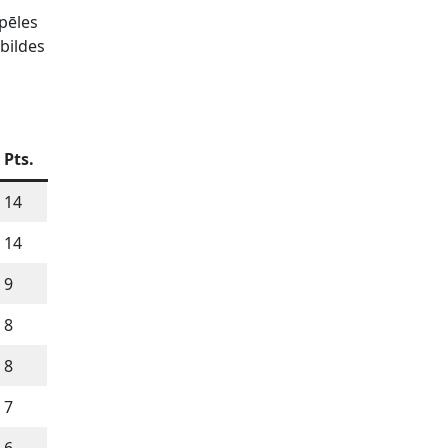
pēles
tbildes
Pts.
14
14
9
8
8
7