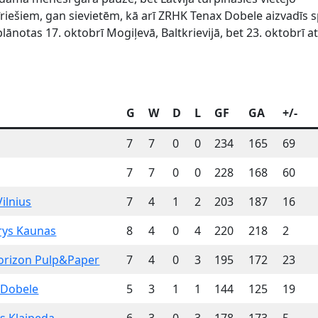
riešiem, gan sievietēm, kā arī ZRHK Tenax Dobele aizvadīs s
lānotas 17. oktobrī Mogiļevā, Baltkrievijā, bet 23. oktobrī a
G
W
D
L
GF
GA
+/-
7
7
0
0
234
165
69
7
7
0
0
228
168
60
ilnius
7
4
1
2
203
187
16
rys Kaunas
8
4
0
4
220
218
2
orizon Pulp&Paper
7
4
0
3
195
172
23
 Dobele
5
3
1
1
144
125
19