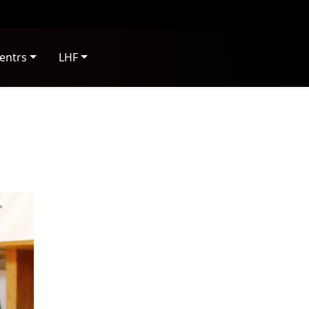
entrs
LHF