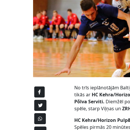
No trīs ieplānotājām Balt
tikās ar
HC Kehra/Horizo
Põlva Serviti.
Diemžēl po
spēle, starp Viļņas un
ZRH
HC Kehra/Horizon Pulp
Spēles pirmās 20 minūtes