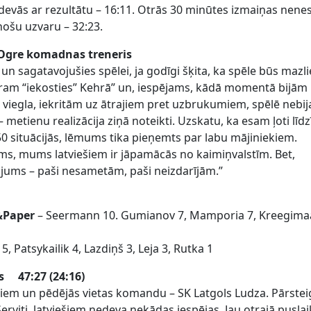
vās ar rezultātu – 16:11. Otrās 30 minūtes izmaiņas nene
nošu uzvaru – 32:23.
Ogre komadnas treneris
un sagatavojušies spēlei, ja godīgi šķita, ka spēle būs mazli
ram “iekosties” Kehrā” un, iespējams, kādā momentā bijām
a viegla, iekritām uz ātrajiem pret uzbrukumiem, spēlē nebij
metienu realizācija ziņā noteikti. Uzskatu, ka esam ļoti līd
0 situācijās, lēmums tika pieņemts par labu mājiniekiem.
ams, mums latviešiem ir jāpamācās no kaimiņvalstīm. Bet,
ojums – paši nesametām, paši neizdarījām.”
&Paper
– Seermann 10. Gumianov 7, Mamporia 7, Kreegimaa
a 5, Patsykailik 4, Lazdiņš 3, Leja 3, Rutka 1
ls 47:27 (24:16)
eriem un pēdējās vietas komandu – SK Latgols Ludza. Pārst
Serviti, latviešiem nedeva nekādas iespējas. Jau otrajā puslai