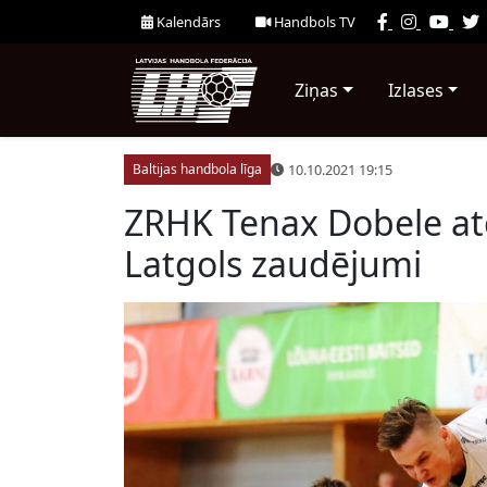
Kalendārs
Handbols TV
Ziņas
Izlases
10.10.2021 19:15
Baltijas handbola līga
ZRHK Tenax Dobele atc
Latgols zaudējumi