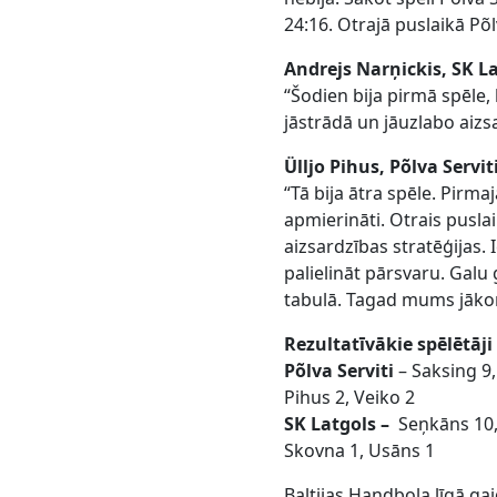
24:16. Otrajā puslaikā Põ
Andrejs Narņickis, SK La
“Šodien bija pirmā spēle,
jāstrādā un jāuzlabo aizs
Ülljo Pihus, Põlva Servit
“Tā bija ātra spēle. Pirm
apmierināti. Otrais pusla
aizsardzības stratēģijas
palielināt pārsvaru. Gal
tabulā. Tagad mums jāko
Rezultatīvākie spēlētāji
Põlva Serviti
– Saksing 9
Pihus 2, Veiko 2
SK Latgols –
Seņkāns 10, 
Skovna 1, Usāns 1
Baltijas Handbola līgā ga