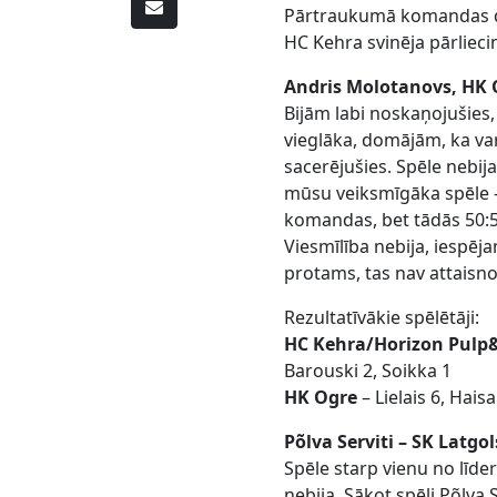
Pārtraukumā komandas de
HC Kehra svinēja pārlieci
Andris Molotanovs, HK 
Bijām labi noskaņojušies, 
vieglāka, domājām, ka va
sacerējušies. Spēle nebij
mūsu veiksmīgāka spēle – 
komandas, bet tādās 50:5
Viesmīlība nebija, iespēj
protams, tas nav attaisn
Rezultatīvākie spēlētāji:
HC Kehra/Horizon Pulp
Barouski 2, Soikka 1
HK Ogre
– Lielais 6, Hais
Põlva Serviti
– SK Latgo
Spēle starp vienu no līd
nebija. Sākot spēli Põlva 