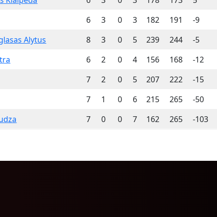
s Klaipeda
6
3
0
3
178
173
5
6
3
0
3
182
191
-9
glasas Alytus
8
3
0
5
239
244
-5
tra
6
2
0
4
156
168
-12
7
2
0
5
207
222
-15
7
1
0
6
215
265
-50
Ludza
7
0
0
7
162
265
-103