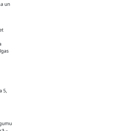
sa un
et
a
zīgas
 5,
eigumu
kā –