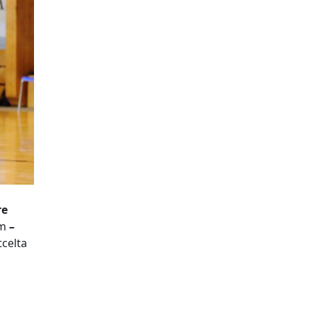
re
ām
–
tcelta