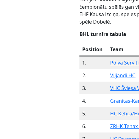
čempionātu spēlēs gan vī
EHF Kausa izcīņā, spēles p
spēle Dobelē.
BHL turnīra tabula
Position
Team
1.
Põlva Serviti
2.
Viljandi HC
3.
VHC Šviesa V
4.
Granitas-Ka
5.
HC Kehra/H
6.
ZRHK Tenax