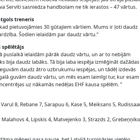
lva Serviti sasniedza handbolam ne tik ierastos – 47 vārtus.
tgols treneris
 kad pietuvojāmies 30 gūtajiem vārtiem. Mums ir ļoti daudz
ardzība. Šodien ielaidām par daudz vārtu.“
i spēlētājs
ajā puslaikā ielaidām pārāk daudz vārtu, un ar to nebijām
iks bija daudz labāks. Tā bija laba iespēja izmēģināt dažādas
. Ieguvām daudz ātro uzbrukumu iespējas, un tādēļ izdevās
u galā guvām daudz vārtu, un mēs esam laimīgi tur, kur esam
ncentrējas uz nākamās nedēļas EHF kausa spēlēm. ”
, Varul 8, Rebane 7, Sarapuu 6, Kase 5, Meiksans 5, Rudissaar
Malahovs 4, Lipskis 4, Matvejenko 3, Strazds 2, Grebeņņiko
idāma mēnesi gara pauze, bet Latvijā turpināsies vietējo