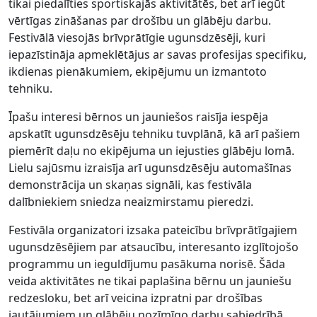
tikai piedalīties sportiskajās aktivitātēs, bet arī iegūt
vērtīgas zināšanas par drošību un glābēju darbu.
Festivālā viesojās brīvprātīgie ugunsdzēsēji, kuri
iepazīstināja apmeklētājus ar savas profesijas specifiku,
ikdienas pienākumiem, ekipējumu un izmantoto
tehniku.
Īpašu interesi bērnos un jauniešos raisīja iespēja
apskatīt ugunsdzēsēju tehniku tuvplānā, kā arī pašiem
piemērīt daļu no ekipējuma un iejusties glābēju lomā.
Lielu sajūsmu izraisīja arī ugunsdzēsēju automašīnas
demonstrācija un skaņas signāli, kas festivāla
dalībniekiem sniedza neaizmirstamu pieredzi.
Festivāla organizatori izsaka pateicību brīvprātīgajiem
ugunsdzēsējiem par atsaucību, interesanto izglītojošo
programmu un ieguldījumu pasākuma norisē. Šāda
veida aktivitātes ne tikai paplašina bērnu un jauniešu
redzesloku, bet arī veicina izpratni par drošības
jautājumiem un glābēju nozīmīgo darbu sabiedrībā.