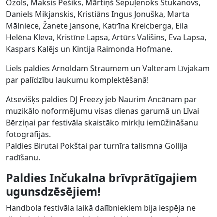
Ozols, Maksis Pešiks, Mārtiņš Sepuļenoks Stukanovs,
Daniels Mikjanskis, Kristiāns Ingus Jonuška, Marta
Mālniece, Žanete Jansone, Katrīna Kreicberga, Eila
Helēna Kleva, Kristīne Lapsa, Artūrs Vališins, Eva Lapsa,
Kaspars Kalējs un Kintija Raimonda Hofmane.
Liels paldies Arnoldam Straumem un Valteram Līvjakam
par palīdzību laukumu komplektēšanā!
Atsevišķs paldies DJ Freezy jeb Naurim Ancānam par
muzikālo noformējumu visas dienas garumā un Līvai
Bērziņai par festivāla skaistāko mirkļu iemūžināšanu
fotogrāfijās.
Paldies Birutai Pokštai par turnīra talismna Gollija
radīšanu.
Paldies Inčukalna brīvprātīgajiem
ugunsdzēsējiem!
Handbola festivāla laikā dalībniekiem bija iespēja ne