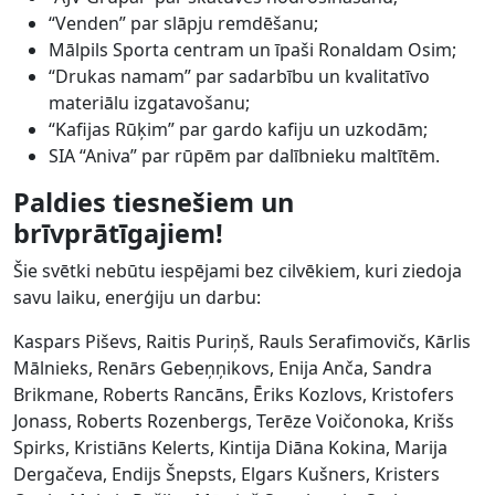
“Venden” par slāpju remdēšanu;
Mālpils Sporta centram un īpaši Ronaldam Osim;
“Drukas namam” par sadarbību un kvalitatīvo
materiālu izgatavošanu;
“Kafijas Rūķim” par gardo kafiju un uzkodām;
SIA “Aniva” par rūpēm par dalībnieku maltītēm.
Paldies tiesnešiem un
brīvprātīgajiem!
Šie svētki nebūtu iespējami bez cilvēkiem, kuri ziedoja
savu laiku, enerģiju un darbu:
Kaspars Piševs, Raitis Puriņš, Rauls Serafimovičs, Kārlis
Mālnieks, Renārs Gebeņņikovs, Enija Anča, Sandra
Brikmane, Roberts Rancāns, Ēriks Kozlovs, Kristofers
Jonass, Roberts Rozenbergs, Terēze Voičonoka, Krišs
Spirks, Kristiāns Kelerts, Kintija Diāna Kokina, Marija
Dergačeva, Endijs Šnepsts, Elgars Kušners, Kristers