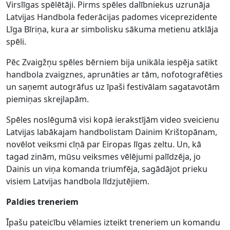
Virslīgas spēlētāji. Pirms spēles dalībniekus uzrunāja
Latvijas Handbola federācijas padomes viceprezidente
Līga Bīriņa, kura ar simbolisku sākuma metienu atklāja
spēli.
Pēc Zvaigžņu spēles bērniem bija unikāla iespēja satikt
handbola zvaigznes, aprunāties ar tām, nofotografēties
un saņemt autogrāfus uz īpaši festivālam sagatavotām
piemiņas skrejlapām.
Spēles noslēgumā visi kopā ierakstījām video sveicienu
Latvijas labākajam handbolistam Dainim Krištopānam,
novēlot veiksmi cīņā par Eiropas līgas zeltu. Un, kā
tagad zinām, mūsu veiksmes vēlējumi palīdzēja, jo
Dainis un viņa komanda triumfēja, sagādājot prieku
visiem Latvijas handbola līdzjutējiem.
Paldies treneriem
Īpašu pateicību vēlamies izteikt treneriem un komandu