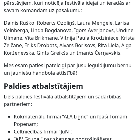
pārstāvjiem, kuri noticēja festivāla idejai un ieradās ar
savām komandām uz pasākumu:
Dainis Ruško, Roberts Ozoliņš, Laura Meņģele, Larisa
Veinberga, Linda Bogdanova, Igors Averjanovs, Undīne
Ulmane, Vita Brikmane, Vitnija Paula Krodziniece, Krista
Zelčāne, Ēriks Drobots, Aivars Borisovs, Rita Lielā, Aiga
Koržeņevska, Gints Greikšs un Imants Čerņavskis.
Mēs esam patiesi pateicīgi par jūsu ieguldījumu bērnu
un jauniešu handbola attīstībā!
Paldies atbalstītājiem
Liels paldies festivāla atbalstītājiem un sadarbības
partneriem:
Kokmateriālu firmai “ALA Ligne” un īpaši Tomam
Popenam;
Celtniecības firmai “JuN”;
“AJV Grupai” par skatuves nodrošināšanu;