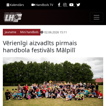
Kalendārs
Handbols TV
02.06.2026 15:11
Jaunatne
Mini handbols
Vērienīgi aizvadīts pirmais
handbola festivāls Mālpilī