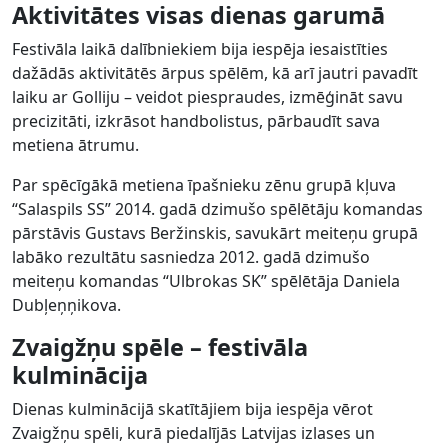
Aktivitātes visas dienas garumā
Festivāla laikā dalībniekiem bija iespēja iesaistīties
dažādās aktivitātēs ārpus spēlēm, kā arī jautri pavadīt
laiku ar Golliju – veidot piespraudes, izmēģināt savu
precizitāti, izkrāsot handbolistus, pārbaudīt sava
metiena ātrumu.
Par spēcīgākā metiena īpašnieku zēnu grupā kļuva
“Salaspils SS” 2014. gadā dzimušo spēlētāju komandas
pārstāvis Gustavs Beržinskis, savukārt meiteņu grupā
labāko rezultātu sasniedza 2012. gadā dzimušo
meiteņu komandas “Ulbrokas SK” spēlētāja Daniela
Dubļeņņikova.
Zvaigžņu spēle – festivāla
kulminācija
Dienas kulminācijā skatītājiem bija iespēja vērot
Zvaigžņu spēli, kurā piedalījās Latvijas izlases un