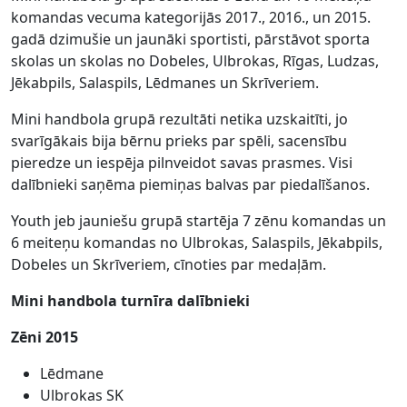
komandas vecuma kategorijās 2017., 2016., un 2015.
gadā dzimušie un jaunāki sportisti, pārstāvot sporta
skolas un skolas no Dobeles, Ulbrokas, Rīgas, Ludzas,
Jēkabpils, Salaspils, Lēdmanes un Skrīveriem.
Mini handbola grupā rezultāti netika uzskaitīti, jo
svarīgākais bija bērnu prieks par spēli, sacensību
pieredze un iespēja pilnveidot savas prasmes. Visi
dalībnieki saņēma piemiņas balvas par piedalīšanos.
Youth jeb jauniešu grupā startēja 7 zēnu komandas un
6 meiteņu komandas no Ulbrokas, Salaspils, Jēkabpils,
Dobeles un Skrīveriem, cīnoties par medaļām.
Mini handbola turnīra dalībnieki
Zēni 2015
Lēdmane
Ulbrokas SK