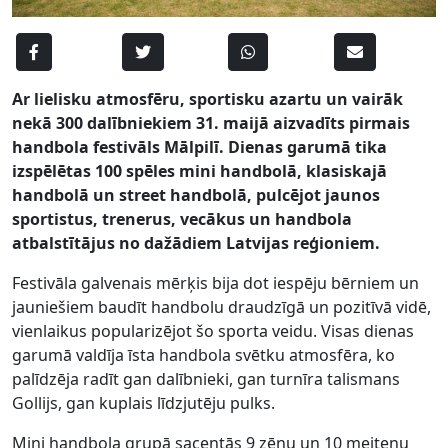
Ar lielisku atmosfēru, sportisku azartu un vairāk
nekā 300 dalībniekiem 31. maijā aizvadīts pirmais
handbola festivāls Mālpilī. Dienas garumā tika
izspēlētas 100 spēles mini handbolā, klasiskajā
handbolā un street handbolā, pulcējot jaunos
sportistus, trenerus, vecākus un handbola
atbalstītājus no dažādiem Latvijas reģioniem.
Festivāla galvenais mērķis bija dot iespēju bērniem un
jauniešiem baudīt handbolu draudzīgā un pozitīvā vidē,
vienlaikus popularizējot šo sporta veidu. Visas dienas
garumā valdīja īsta handbola svētku atmosfēra, ko
palīdzēja radīt gan dalībnieki, gan turnīra talismans
Gollijs, gan kuplais līdzjutēju pulks.
Mini handbola grupā sacentās 9 zēnu un 10 meiteņu