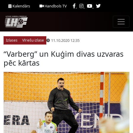
Kalendārs
Handbols TV
11.10.2020 12:35
Izlases
Vīriešu izlase
“Varberg” un Kuģim divas uzvaras
pēc kārtas