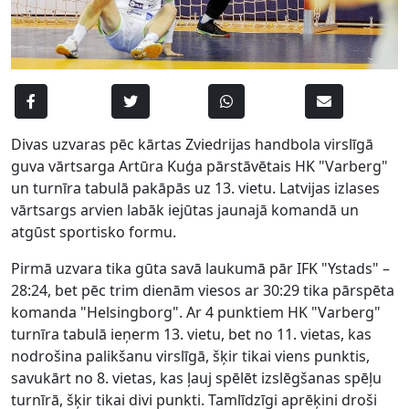
Divas uzvaras pēc kārtas Zviedrijas handbola virslīgā
guva vārtsarga Artūra Kuģa pārstāvētais HK "Varberg"
un turnīra tabulā pakāpās uz 13. vietu. Latvijas izlases
vārtsargs arvien labāk iejūtas jaunajā komandā un
atgūst sportisko formu.
Pirmā uzvara tika gūta savā laukumā pār IFK "Ystads" –
28:24, bet pēc trim dienām viesos ar 30:29 tika pārspēta
komanda "Helsingborg". Ar 4 punktiem HK "Varberg"
turnīra tabulā ieņerm 13. vietu, bet no 11. vietas, kas
nodrošina palikšanu virslīgā, šķir tikai viens punktis,
savukārt no 8. vietas, kas ļauj spēlēt izslēgšanas spēļu
turnīrā, šķir tikai divi punkti. Tamlīdzīgi aprēķini droši