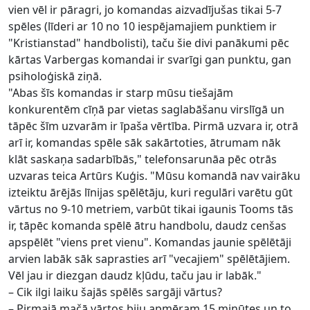
vien vēl ir pāragri, jo komandas aizvadījušas tikai 5-7
spēles (līderi ar 10 no 10 iespējamajiem punktiem ir
"Kristianstad" handbolisti), taču šie divi panākumi pēc
kārtas Varbergas komandai ir svarīgi gan punktu, gan
psiholoģiskā ziņā.
"Abas šīs komandas ir starp mūsu tiešajām
konkurentēm cīņā par vietas saglabāšanu virslīgā un
tāpēc šīm uzvarām ir īpaša vērtība. Pirmā uzvara ir, otrā
arī ir, komandas spēle sāk sakārtoties, ātrumam nāk
klāt saskaņa sadarbībās," telefonsarunāa pēc otrās
uzvaras teica Artūrs Kuģis. "Mūsu komandā nav vairāku
izteiktu ārējās līnijas spēlētāju, kuri regulāri varētu gūt
vārtus no 9-10 metriem, varbūt tikai igaunis Tooms tās
ir, tāpēc komanda spēlē ātru handbolu, daudz cenšas
apspēlēt "viens pret vienu". Komandas jaunie spēlētāji
arvien labāk sāk saprasties arī "vecajiem" spēlētājiem.
Vēl jau ir diezgan daudz kļūdu, taču jau ir labāk."
– Cik ilgi laiku šajās spēlēs sargāji vārtus?
– Pirmajā mačā vārtos biju apmēram 15 minūtes un to