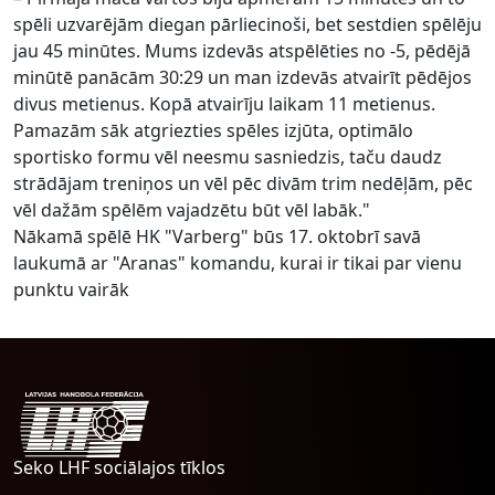
spēli uzvarējām diegan pārliecinoši, bet sestdien spēlēju
jau 45 minūtes. Mums izdevās atspēlēties no -5, pēdējā
minūtē panācām 30:29 un man izdevās atvairīt pēdējos
divus metienus. Kopā atvairīju laikam 11 metienus.
Pamazām sāk atgriezties spēles izjūta, optimālo
sportisko formu vēl neesmu sasniedzis, taču daudz
strādājam treniņos un vēl pēc divām trim nedēļām, pēc
vēl dažām spēlēm vajadzētu būt vēl labāk."
Nākamā spēlē HK "Varberg" būs 17. oktobrī savā
laukumā ar "Aranas" komandu, kurai ir tikai par vienu
punktu vairāk
Seko LHF sociālajos tīklos