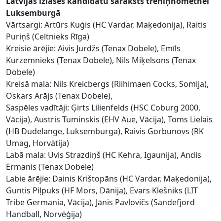
Latvijas izlases kandidātu saraksts treniņnometnei
Luksemburgā
Vārtsargi: Artūrs Kuģis (HC Vardar, Maķedonija), Raitis
Puriņš (Celtnieks Rīga)
Kreisie ārējie: Aivis Jurdžs (Tenax Dobele), Emīls
Kurzemnieks (Tenax Dobele), Nils Miķelsons (Tenax
Dobele)
Kreisā mala: Nils Kreicbergs (Riihimaen Cocks, Somija),
Oskars Arājs (Tenax Dobele),
Saspēles vadītāji: Ģirts Lilienfelds (HSC Coburg 2000,
Vācija), Austris Tuminskis (EHV Aue, Vācija), Toms Lielais
(HB Dudelange, Luksemburga), Raivis Gorbunovs (RK
Umag, Horvātija)
Labā mala: Uvis Strazdiņš (HC Kehra, Igaunija), Andis
Ērmanis (Tenax Dobele)
Labie ārējie: Dainis Krištopāns (HC Vardar, Maķedonija),
Guntis Piļpuks (HF Mors, Dānija), Evars Klešniks (LIT
Tribe Germania, Vācija), Jānis Pavlovičs (Sandefjord
Handball, Norvēģija)