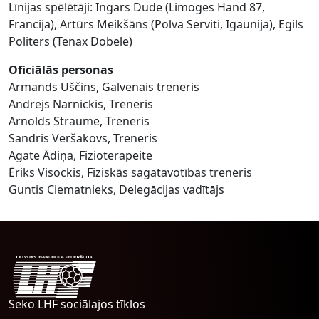
Līnijas spēlētāji: Ingars Dude (Limoges Hand 87,
Francija), Artūrs Meikšāns (Polva Serviti, Igaunija), Egils
Politers (Tenax Dobele)
Oficiālās personas
Armands Uščins, Galvenais treneris
Andrejs Narnickis, Treneris
Arnolds Straume, Treneris
Sandris Veršakovs, Treneris
Agate Ādiņa, Fizioterapeite
Ēriks Visockis, Fiziskās sagatavotības treneris
Guntis Ciematnieks, Delegācijas vadītājs
Seko LHF sociālajos tīklos