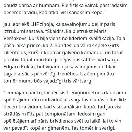
daudz darba ar bumbām. Pie fiziskā vairāk pastrādāsim
decembra vidū, kad atkal visi sanāksim kopā.”
Jau iepriekš LHF ziņoja, ka savainojumu dēļ ir pāris
iztrūkumi sastāvā. “Skaidrs, ka pietrūkst Māris
Veršakovs, kurš bija viens no līderiem kvalifikācijā. Tajā
pašā laikā priecē, ka 2. Bundeslīgā vairāk spēlē Ģirts
Lilienfelds, kurš ir kopā ar galveno komandu, un tas ir
pozitīvi.Tāpat man ļoti gribējās paskatīties vārtsargu
Edgaru Kukšu, bet viņam bija savainojums un tikai
tagad atsācis pilnvērtīgi trenēties. Uz čempionātu
tomēr mums būs vajadzīgi trīs vārtsargi.”
“Domājam par to, lai pēc šīs treniņnometnes daudziem
spēlētājiem būtu individuālais sagatavošanās plāns līdz
decembra vidum, kad visi sanāksim kopā. Tad jau visi
strādāsim līdz pat čempionātam. Iedosim gan
spēlētājiem arī pāris brīvdienas svētku laikā, lai to viņi
var pavadīt kopā ar ģimenēm. Tas tomēr ir svarīgi.