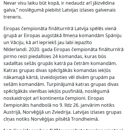
Nevar visu laiku būt kopā, ir nedaudz arī jāizvēdina
galva,” noslēgumā piebilst Latvijas izlases galvenais
treneris.
Eiropas čempionāta finālturnīrā Latvija spēlēs vienā
grupā ar Eiropas augstākā līmeņa komandām Spāniju
un Vāciju, kā arī iepriekš jau labi iepazīto
Nīderlandi. 2020. gada Eiropas čempionāta finālturnīrā
pirmo reizi piedalīsies 24 komandas, kuras būs
sadalītas sešās grupās katrā pa četrām komandām.
Katras grupas divas spēcīgākās komandas iekļūs
nākamajā kārtā, izveidojoties vēl divām grupām pa
sešām komandām. Turpinājumā katras grupas divas
spēcīgākās vienības iekļūs pusfinālā, noslēgumā
noskaidrojot arī kontinenta čempioni. Eiropas
čempionāts handbolā no 9. līdz 26. janvārim notiks
Austrijā, Norvēģijā un Zviedrija. Latvijas izlases grupas
cīņas notiks Norvēģijas pilsētā Trondheimā.