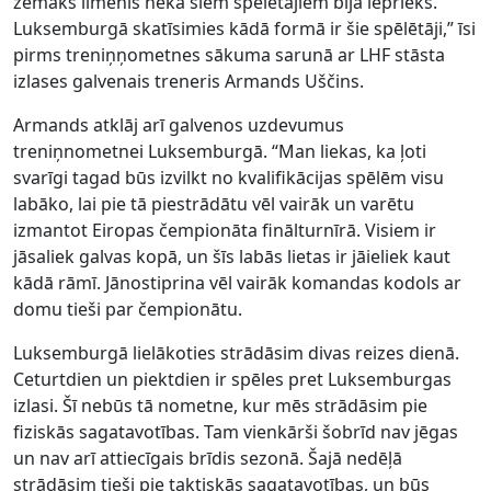
zemāks līmenis nekā šiem spēlētājiem bija iepriekš.
Luksemburgā skatīsimies kādā formā ir šie spēlētāji,” īsi
pirms treniņņometnes sākuma sarunā ar LHF stāsta
izlases galvenais treneris Armands Uščins.
Armands atklāj arī galvenos uzdevumus
treniņnometnei Luksemburgā. “Man liekas, ka ļoti
svarīgi tagad būs izvilkt no kvalifikācijas spēlēm visu
labāko, lai pie tā piestrādātu vēl vairāk un varētu
izmantot Eiropas čempionāta finālturnīrā. Visiem ir
jāsaliek galvas kopā, un šīs labās lietas ir jāieliek kaut
kādā rāmī. Jānostiprina vēl vairāk komandas kodols ar
domu tieši par čempionātu.
Luksemburgā lielākoties strādāsim divas reizes dienā.
Ceturtdien un piektdien ir spēles pret Luksemburgas
izlasi. Šī nebūs tā nometne, kur mēs strādāsim pie
fiziskās sagatavotības. Tam vienkārši šobrīd nav jēgas
un nav arī attiecīgais brīdis sezonā. Šajā nedēļā
strādāsim tieši pie taktiskās sagatavotības, un būs