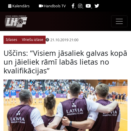
Kalendārs
Handbols TV
21.10.2019 21:00
Izlases
Vīriešu izlase
Uščins: ”Visiem jāsaliek galvas kopā
un jāieliek rāmī labās lietas no
kvalifikācijas”