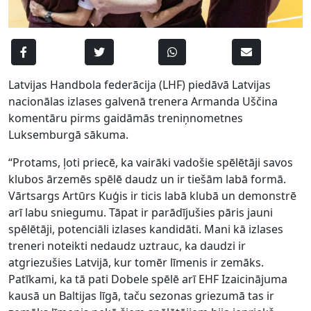
Latvijas Handbola federācija (LHF) piedāvā Latvijas
nacionālas izlases galvenā trenera Armanda Uščina
komentāru pirms gaidāmās treniņnometnes
Luksemburgā sākuma.
“Protams, ļoti priecē, ka vairāki vadošie spēlētāji savos
klubos ārzemēs spēlē daudz un ir tiešām labā formā.
Vārtsargs Artūrs Kuģis ir ticis labā klubā un demonstrē
arī labu sniegumu. Tāpat ir parādījušies pāris jauni
spēlētāji, potenciāli izlases kandidāti. Mani kā izlases
treneri noteikti nedaudz uztrauc, ka daudzi ir
atgriezušies Latvijā, kur tomēr līmenis ir zemāks.
Patīkami, ka tā pati Dobele spēlē arī EHF Izaicinājuma
kausā un Baltijas līgā, taču sezonas griezumā tas ir