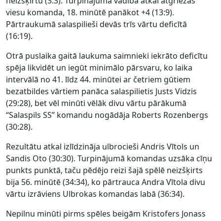
neizšķirtu (3:3). Turpinājumā vadībā atkal atgriezās
viesu komanda, 18. minūtē panākot +4 (13:9).
Pārtraukumā salaspilieši devās trīs vārtu deficītā
(16:19).
Otrā puslaika gaitā laukuma saimnieki iekrāto deficītu
spēja likvidēt un iegūt minimālo pārsvaru, ko laika
intervālā no 41. līdz 44. minūtei ar četriem gūtiem
bezatbildes vārtiem panāca salaspilietis Justs Vidzis
(29:28), bet vēl minūti vēlāk divu vārtu pārākumā
“Salaspils SS” komandu nogādāja Roberts Rozenbergs
(30:28).
Rezultātu atkal izlīdzināja ulbrocieši Andris Vītols un
Sandis Oto (30:30). Turpinājumā komandas uzsāka cīņu
punkts punktā, taču pēdējo reizi šajā spēlē neizšķirts
bija 56. minūtē (34:34), ko pārtrauca Andra Vītola divu
vārtu izrāviens Ulbrokas komandas labā (36:34).
Nepilnu minūti pirms spēles beigām Kristofers Jonass