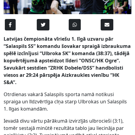
Latvijas čempionāta vīriešu 1. līgā uzvaru pār
“Salaspils SS” komandu šovakar spraigā izbraukuma
spēlē izcīnījusi “Ulbroka SK” komanda (38:37), tādējā
kopvērtējumā apsteidzot līderi “ONSC/HK Ogre”.
Savukārt sestdien “ZRHK Dobele/DSS” handbolisti
viesos ar 29:24 pārspēja Aizkraukles vienību “HK
S&A”.
Otrdienas vakarā Salaspils sporta namā notikusi
spraiga un līdzvērtīga cīņa starp Ulbrokas un Salaspils
1. līgas komandām.
Ievadā divu vārtu pārākumā izvirzījās ulbrocieši (3:1),
tomēr sestajā minūtē rezultāta tablo jau liecināja par