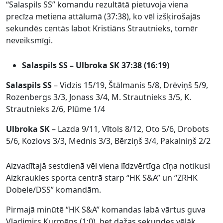
“Salaspils SS” komandu rezultātā pietuvoja viena
precīza metiena attālumā (37:38), ko vēl izšķirošajās
sekundēs centās labot Kristiāns Strautnieks, tomēr
neveiksmīgi.
Salaspils SS – Ulbroka SK 37:38 (16:19)
Salaspils SS
–
Vidzis 15/19, Štālmanis 5/8, Drēviņš 5/9,
Rozenbergs 3/3, Jonass 3/4, M. Strautnieks 3/5, K.
Strautnieks 2/6, Plūme 1/4
Ulbroka SK
– Lazda 9/11, Vītols 8/12, Oto 5/6, Drobots
5/6, Kozlovs 3/3, Mednis 3/3, Bērziņš 3/4, Pakalniņš 2/2
Aizvadītajā sestdienā vēl viena līdzvērtīga cīņa notikusi
Aizkraukles sporta centrā starp “HK S&A” un “ZRHK
Dobele/DSS” komandām.
Pirmajā minūtē “HK S&A” komandas labā vārtus guva
Vladimirs Kurmēns (1:0), bet dažas sekundes vēlāk