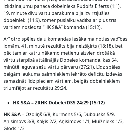
izlīdzinājumu panāca dobelnieks Rūdolfs Elferts (1:1).
19. minūtē divu vārtu pārākumā bija izvirzījušies
dobelnieki (11:9), tomēr puslaiku vadībā ar plus trīs
vārtiem noslēdza “HK S&A” komanda (15:12).
Arī otro spēles daļu komandas iesāka mainoties vadības
lomām. 41. minutē rezultāts bija neizšķirts (18:18), bet
pēc tam ar katru nākamo metienu aizvien drošākā
vārtu starpībā attālinājās Dobeles komanda, kas 54.
minūtē ieguva sešu vārtu pārvaru (27:21). Līdz spēles
beigām laukuma saimniekiem iekrāto deficītu izdevās
samazināt līdz pieciem vārtiem, beigās dobelniekiem
triumfējot ar rezultātu 29:24.
HK S&A – ZRHK Dobele/DSS 24:29 (15:12)
HK S&A
–
Ozoliņš 6/8, Kurmēns 5/6, Dubausks 5/9,
Aņisimovs 3/8, Kaķis 2/2, Aņisimovs 1/1, Muižnieks 1/3,
Glods 1/3