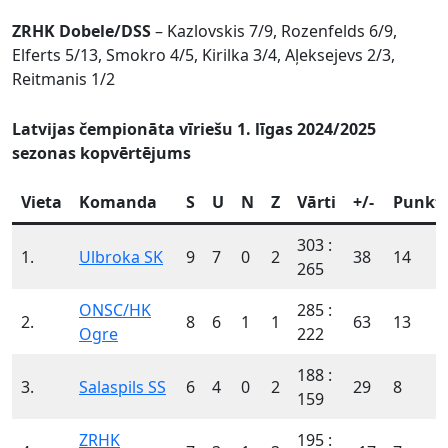
ZRHK Dobele/DSS
– Kazlovskis 7/9, Rozenfelds 6/9,
Elferts 5/13, Smokro 4/5, Kirilka 3/4, Aļeksejevs 2/3,
Reitmanis 1/2
Latvijas čempionāta vīriešu 1. līgas 2024/2025
sezonas kopvērtējums
Vieta
Komanda
S
U
N
Z
Vārti
+/-
Punkti
303 :
1.
Ulbroka SK
9
7
0
2
38
14
265
ONSC/HK
285 :
2.
8
6
1
1
63
13
Ogre
222
188 :
3.
Salaspils SS
6
4
0
2
29
8
159
ZRHK
195 :