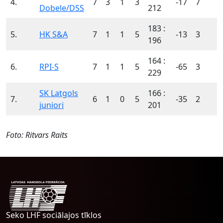
4.
7
3
1
3
-17
7
Dobele/DSS
212
183 :
5.
HK S&A
7
1
1
5
-13
3
196
164 :
6.
RPI-S
7
1
1
5
-65
3
229
SK Latgols
166 :
7.
6
1
0
5
-35
2
juniori
201
Foto: Ritvars Raits
Seko LHF sociālajos tīklos