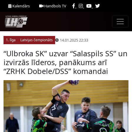
Kalendārs
Handbols TV
14.01.2025 22:33
1. līga
Latvijas čempionāts
“Ulbroka SK” uzvar “Salaspils SS” un
izvirzās līderos, panākums arī
“ZRHK Dobele/DSS” komandai