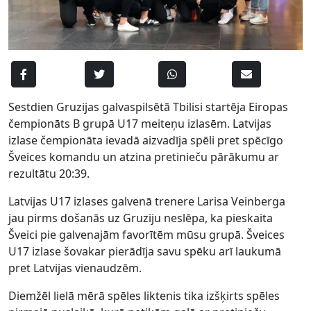
Sestdien Gruzijas galvaspilsētā Tbilisi startēja Eiropas
čempionāts B grupā U17 meiteņu izlasēm. Latvijas
izlase čempionāta ievadā aizvadīja spēli pret spēcīgo
Šveices komandu un atzina pretinieču pārākumu ar
rezultātu 20:39.
Latvijas U17 izlases galvenā trenere Larisa Veinberga
jau pirms došanās uz Gruziju neslēpa, ka pieskaita
Šveici pie galvenajām favorītēm mūsu grupā. Šveices
U17 izlase šovakar pierādīja savu spēku arī laukumā
pret Latvijas vienaudzēm.
Diemžēl lielā mērā spēles liktenis tika izšķirts spēles