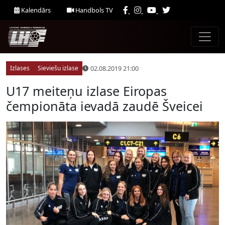
Kalendārs
Handbols TV
02.08.2019 21:00
Izlases
Sieviešu izlase
U17 meiteņu izlase Eiropas
čempionāta ievadā zaudē Šveicei