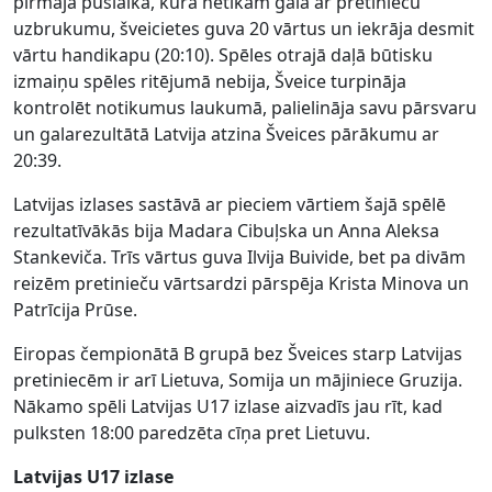
pirmajā puslaikā, kurā netikām galā ar pretinieču
uzbrukumu, šveicietes guva 20 vārtus un iekrāja desmit
vārtu handikapu (20:10). Spēles otrajā daļā būtisku
izmaiņu spēles ritējumā nebija, Šveice turpināja
kontrolēt notikumus laukumā, palielināja savu pārsvaru
un galarezultātā Latvija atzina Šveices pārākumu ar
20:39.
Latvijas izlases sastāvā ar pieciem vārtiem šajā spēlē
rezultatīvākās bija Madara Cibuļska un Anna Aleksa
Stankeviča. Trīs vārtus guva Ilvija Buivide, bet pa divām
reizēm pretinieču vārtsardzi pārspēja Krista Minova un
Patrīcija Prūse.
Eiropas čempionātā B grupā bez Šveices starp Latvijas
pretiniecēm ir arī Lietuva, Somija un mājiniece Gruzija.
Nākamo spēli Latvijas U17 izlase aizvadīs jau rīt, kad
pulksten 18:00 paredzēta cīņa pret Lietuvu.
Latvijas U17 izlase