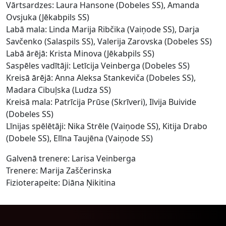
Vārtsardzes: Laura Hansone (Dobeles SS), Amanda
Ovsjuka (Jēkabpils SS)
Labā mala: Linda Marija Ribčika (Vaiņode SS), Darja
Savčenko (Salaspils SS), Valerija Zarovska (Dobeles SS)
Labā ārējā: Krista Minova (Jēkabpils SS)
Saspēles vadītāji: Letīcija Veinberga (Dobeles SS)
Kreisā ārējā: Anna Aleksa Stankeviča (Dobeles SS),
Madara Cibuļska (Ludza SS)
Kreisā mala: Patrīcija Prūse (Skrīveri), Ilvija Buivide
(Dobeles SS)
Līnijas spēlētāji: Nika Strēle (Vaiņode SS), Kitija Drabo
(Dobele SS), Elīna Taujēna (Vaiņode SS)
Galvenā trenere: Larisa Veinberga
Trenere: Marija Zaščerinska
Fizioterapeite: Diāna Ņikitina