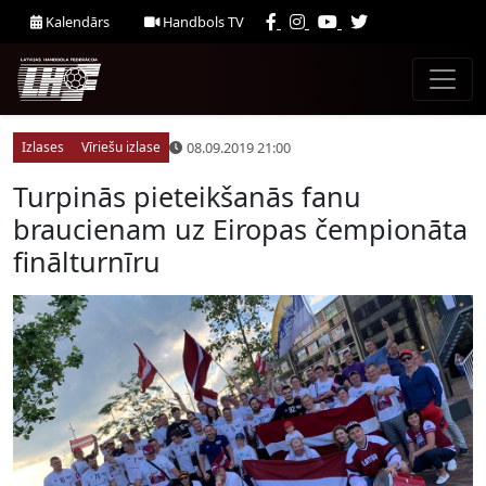
Kalendārs
Handbols TV
08.09.2019 21:00
Izlases
Vīriešu izlase
Turpinās pieteikšanās fanu
braucienam uz Eiropas čempionāta
finālturnīru