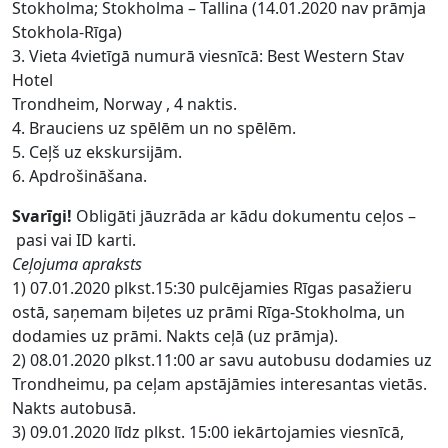
Stokholma; Stokholma – Tallina (14.01.2020 nav prāmja
Stokhola-Rīga)
3. Vieta 4vietīgā numurā viesnīcā: Best Western Stav
Hotel
Trondheim, Norway , 4 naktis.
4. Brauciens uz spēlēm un no spēlēm.
5. Ceļš uz ekskursijām.
6. Apdrošināšana.
Svarīgi!
Obligāti jāuzrāda ar kādu dokumentu ceļos –
pasi vai ID karti.
Ceļojuma apraksts
1) 07.01.2020 plkst.15:30 pulcējamies Rīgas pasažieru
ostā, saņemam biļetes uz prāmi Rīga-Stokholma, un
dodamies uz prāmi. Nakts ceļā (uz prāmja).
2) 08.01.2020 plkst.11:00 ar savu autobusu dodamies uz
Trondheimu, pa ceļam apstājāmies interesantas vietās.
Nakts autobusā.
3) 09.01.2020 līdz plkst. 15:00 iekārtojamies viesnīcā,