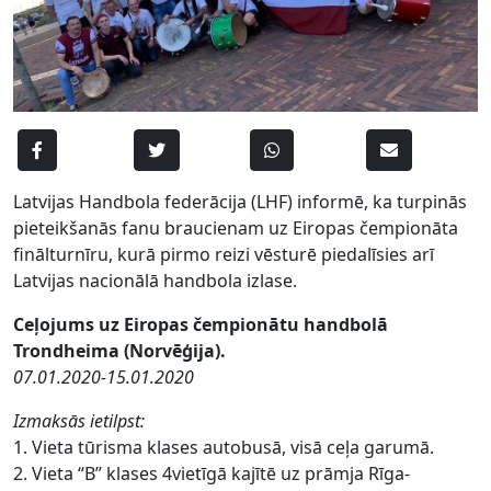
Latvijas Handbola federācija (LHF) informē, ka turpinās
pieteikšanās fanu braucienam uz Eiropas čempionāta
finālturnīru, kurā pirmo reizi vēsturē piedalīsies arī
Latvijas nacionālā handbola izlase.
Ceļojums uz Eiropas čempionātu handbolā
Trondheima (Norvēģija).
07.01.2020-15.01.2020
Izmaksās ietilpst:
1. Vieta tūrisma klases autobusā, visā ceļa garumā.
2. Vieta “B” klases 4vietīgā kajītē uz prāmja Rīga-