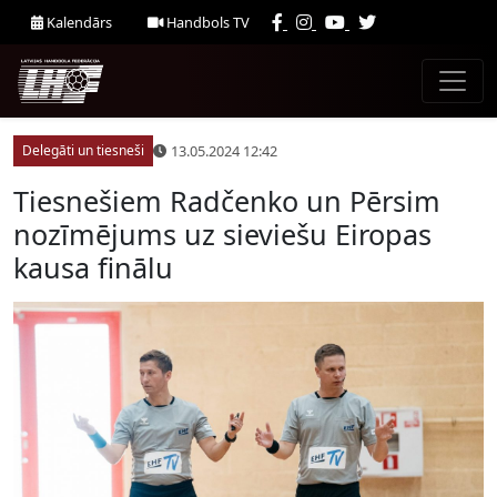
Kalendārs
Handbols TV
13.05.2024 12:42
Delegāti un tiesneši
Tiesnešiem Radčenko un Pērsim
nozīmējums uz sieviešu Eiropas
kausa finālu