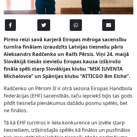
Pirmo reizi savā karjerā Eiropas mēroga sacensību
turnīra finālam izraudzīts Latvijas tiesnešu pāris
Aleksandrs Radčenko un Ralfs Pērsis. Viņi 24. maijā
Slovākijā tiesās sieviešu Eiropas kausa izšķirošo
fināla spēli starp Slovākijas klubu “MSK IUVENTA
Michalovce” un Spānijas klubu “ATTICGO Bm Elche”.
Radčenko un Pērsim šī ir otrā sezona Eiropas Handbola
federācijas (EHF) sacensībās, taču iepriekš bijis tas gods
pildīt tiesneša pienākumus dažādu posmu spēlēs, bet
ne finālos.
Tā kā EHF turnīros ir liela konkurence un izvēle starp
tiesnešiem, izšķirošajās spēlēs kā finālos un pusfinālos