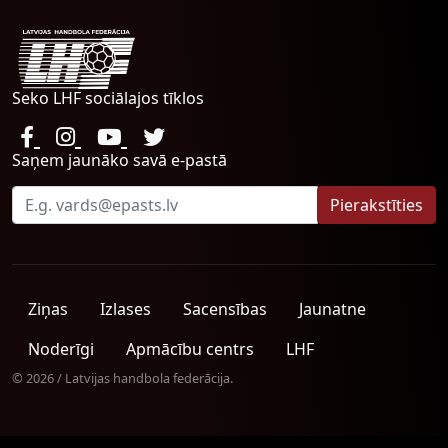
Seko LHF sociālajos tīklos
Saņem jaunāko savā e-pastā
Ziņas
Izlases
Sacensības
Jaunatne
Noderīgi
Apmācību centrs
LHF
© 2026 / Latvijas handbola federācija.