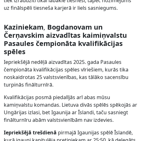
tiek izraudzīti tikai labākie tiesneši, tāpēc nozīmējums
uz finālspēli tiesneša karjerā ir liels sasniegums.
Kaziniekam
,
Bogdanovam un
Čerņavskim aizvadītas kaimiņvalstu
Pasaules čempionāta kvalifikācijas
spēles
Iepriekšējā nedēļā aizvadītas 2025. gada Pasaules
čempionāta kvalifikācijas spēles vīriešiem, kurās tika
noskaidrotas 25 valstsvienības, kas tālāko sacensību
turpinās finālturnīrā.
Kvalifikācijas posmā piedalījās arī abas mūsu
kamiņvalstu komandas. Lietuva divās spēlēs spēkojās ar
Ungārijas izlasi, bet Igaunija ar Īslandi, taču sasniegt
finālturnīru abām valstsvienībām nav izdevies.
Iepriekšējā trešdienā
pirmajā Igaunijas spēlē Īslandē,
kurā igauņi kapitulēja pretiniekam ar 25:50, kā delegāts