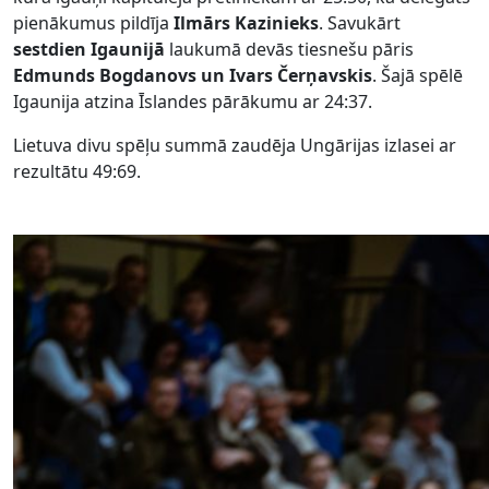
pienākumus pildīja
Ilmārs Kazinieks
. Savukārt
sestdien Igaunijā
laukumā devās tiesnešu pāris
Edmunds Bogdanovs un Ivars Čerņavskis
. Šajā spēlē
Igaunija atzina Īslandes pārākumu ar 24:37.
Lietuva divu spēļu summā zaudēja Ungārijas izlasei ar
rezultātu 49:69.