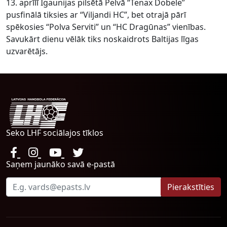
13. aprīlī Igaunijas pilsētā Pelvā “Tenax Dobele”
pusfinālā tiksies ar “Viljandi HC”, bet otrajā pārī
spēkosies “Polva Serviti” un “HC Dragūnas” vienības.
Savukārt dienu vēlāk tiks noskaidrots Baltijas līgas
uzvarētājs.
Seko LHF sociālajos tīklos
Saņem jaunāko savā e-pastā