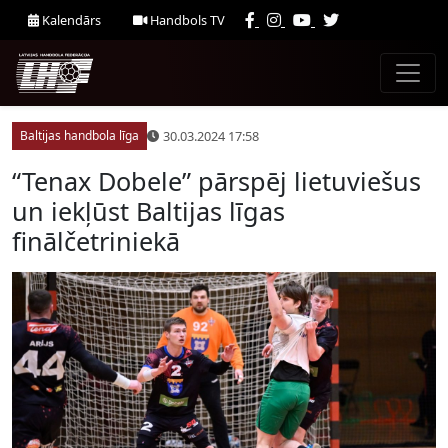
Kalendārs
Handbols TV
30.03.2024 17:58
Baltijas handbola līga
“Tenax Dobele” pārspēj lietuviešus
un iekļūst Baltijas līgas
finālčetriniekā