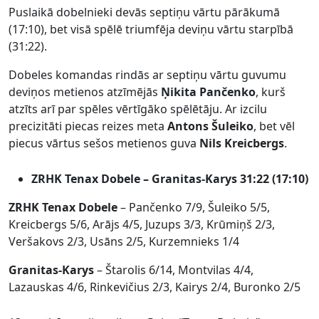
Puslaikā dobelnieki devās septiņu vārtu pārākumā
(17:10), bet visā spēlē triumfēja deviņu vārtu starpībā
(31:22).
Dobeles komandas rindās ar septiņu vārtu guvumu
deviņos metienos atzīmējās
Ņikita Pančenko
, kurš
atzīts arī par spēles vērtīgāko spēlētāju. Ar izcilu
precizitāti piecas reizes meta
Antons Šuleiko
, bet vēl
piecus vārtus sešos metienos guva
Nils Kreicbergs
.
ZRHK Tenax Dobele – Granitas-Karys 31:22 (17:10)
ZRHK Tenax Dobele
– Pančenko 7/9, Šuleiko 5/5,
Kreicbergs 5/6, Arājs 4/5, Juzups 3/3, Krūmiņš 2/3,
Veršakovs 2/3, Usāns 2/5, Kurzemnieks 1/4
Granitas-Karys
– Štarolis 6/14, Montvilas 4/4,
Lazauskas 4/6, Rinkevičius 2/3, Kairys 2/4, Buronko 2/5