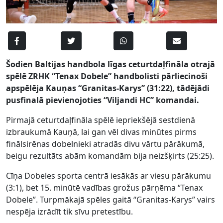
Šodien Baltijas handbola līgas ceturtdaļfināla otrajā
spēlē ZRHK “Tenax Dobele” handbolisti pārliecinoši
apspēlēja Kauņas “Granitas-Karys” (31:22), tādējādi
pusfinalā pievienojoties “Viljandi HC” komandai.
Pirmajā ceturtdaļfināla spēlē iepriekšējā sestdienā
izbraukumā Kauņā, lai gan vēl divas minūtes pirms
finālsirēnas dobelnieki atradās divu vārtu pārākumā,
beigu rezultāts abām komandām bija neizšķirts (25:25).
Cīņa Dobeles sporta centrā iesākās ar viesu pārākumu
(3:1), bet 15. minūtē vadības grožus pārņēma “Tenax
Dobele”. Turpmākajā spēles gaitā “Granitas-Karys” vairs
nespēja izrādīt tik sīvu pretestību.