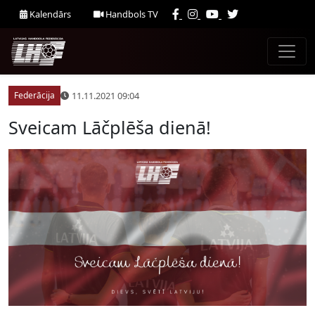
Kalendārs
Handbols TV
11.11.2021 09:04
Federācija
Sveicam Lāčplēša dienā!