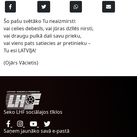
Šo pašu svētāko Tu neaizmirsti:
vai celies debesīs, vai jūras dzīlēs nirsti,
vai draugu pulkā dali savu prieku,
vai viens pats satiecies ar pretinieku –
Tu esi LATVIJA!
(Ojārs Vācietis)
Seko LHF sociālajos tīklos
Saņem jaunāko savā e-pastā