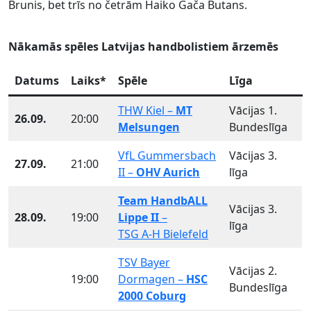
Brunis, bet trīs no četrām Haiko Gača Butans.
Nākamās spēles Latvijas handbolistiem ārzemēs
Datums
Laiks*
Spēle
Līga
THW Kiel
–
MT
Vācijas 1.
26.09.
20:00
Melsungen
Bundeslīga
VfL Gummersbach
Vācijas 3.
27.09.
21:00
II –
OHV Aurich
līga
Team HandbALL
Vācijas 3.
28.09.
19:00
Lippe II
–
līga
TSG A-H Bielefeld
TSV Bayer
Vācijas 2.
19:00
Dormagen –
HSC
Bundeslīga
2000 Coburg