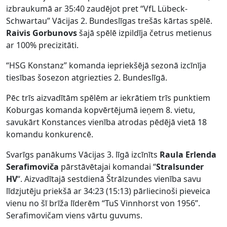
izbraukumā ar 35:40 zaudējot pret “VfL Lübeck-
Schwartau” Vācijas 2. Bundeslīgas trešās kārtas spēlē.
Raivis Gorbunovs
šajā spēlē izpildīja četrus metienus
ar 100% precizitāti.
“HSG Konstanz” komanda iepriekšējā sezonā izcīnīja
tiesības šosezon atgriezties 2. Bundeslīgā.
Pēc trīs aizvadītām spēlēm ar iekrātiem trīs punktiem
Koburgas komanda kopvērtējumā ieņem 8. vietu,
savukārt Konstances vienība atrodas pēdējā vietā 18
komandu konkurencē.
Svarīgs panākums Vācijas 3. līgā izcīnīts
Raula Erlenda
Serafimoviča
pārstāvētajai komandai “
Stralsunder
HV
“. Aizvadītajā sestdienā Štrālzundes vienība savu
līdzjutēju priekšā ar 34:23 (15:13) pārliecinoši pieveica
vienu no šī brīža līderēm “TuS Vinnhorst von 1956”.
Serafimovičam viens vārtu guvums.