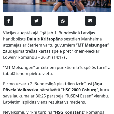
Vācijas augstākajā līgā jeb 1. Bundeslīgā Latvijas
handbolists
Dainis Krištopān
s sestdien Manheimā
atzīmējās ar četriem vārtu guvumiem “
MT Melsungen
”
zaudējumā trešās kārtas spēlē pret “Rhein-Neckar
Lowen” komandu – 26:31 (14:17) .
“MT Melsungen” ar četriem punktiem trīs spēlēs turnīra
tabulā ieņem piekto vietu.
Pirmo uzvaru 2. Bundeslīgā piektdien izcīnījusi
Jāņa
Pāvela Valkovska
pārstāvētā “
HSC 2000 Coburg
“, kura
savā laukumā ar 30:25 pārspēja “TuSEM Essen” vienību.
Latvietim izpildīts viens rezultatīvs metiens.
Neveiksmju virkni turpina “
HSG Konstanz
” komanda,