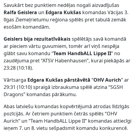
Savukārt bez punktiem nedēļas nogali aizvadījušas
Ralfa Geislera
un
Edgara Kukšas
komandas Vācijas 3.
līgas Ziemeļrietumu reģiona spēlēs pret tabulā zemāk
esošām komandām.
Geislers
bija rezultatīvākais
spēlētājs savā komandā
ar pieciem vārtu guvumiem, tomēr arī viņš nespēja
glābt savu komandu “
Team HandbALL Lippe II
” no
zaudējuma pret “ATSV Habenhausen”, kurai piekāpās ar
23:28 (10:18).
Vārtsarga
Edgara Kukšas pārstāvētā
“
OHV Aurich
” ar
29:31 (10:10) spraigā izbraukuma spēlē atzina “SGSH
Dragons” komandas pārākumu.
Abas latviešu komandas kopvērtējumā atrodas līdzīgās
pozīcijās. Ar četriem punktiem četrās spēlēs “OHV
Aurich” un “Team HandbALL Lippe II” komandas attiecīgi
ieņem 7. un 8. vietu sešpadsmit komandu konkurencē.