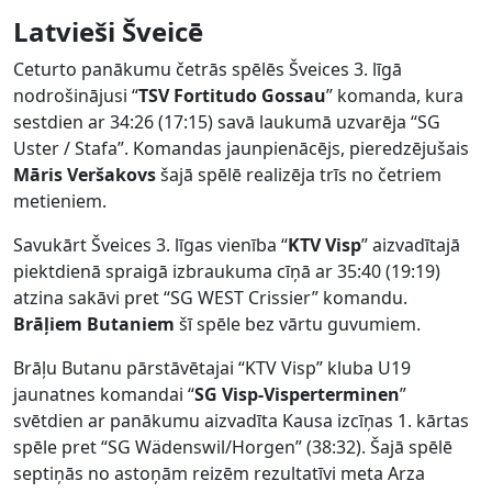
Latvieši Šveicē
Ceturto panākumu četrās spēlēs Šveices 3. līgā
nodrošinājusi “
TSV Fortitudo Gossau
” komanda, kura
sestdien ar 34:26 (17:15) savā laukumā uzvarēja “SG
Uster / Stafa”. Komandas jaunpienācējs, pieredzējušais
Māris Veršakovs
šajā spēlē realizēja trīs no četriem
metieniem.
Savukārt Šveices 3. līgas vienība “
KTV Visp
” aizvadītajā
piektdienā spraigā izbraukuma cīņā ar 35:40 (19:19)
atzina sakāvi pret “SG WEST Crissier” komandu.
Brāļiem Butaniem
šī spēle bez vārtu guvumiem.
Brāļu Butanu pārstāvētajai “KTV Visp” kluba U19
jaunatnes komandai “
SG Visp-Visperterminen
”
svētdien ar panākumu aizvadīta Kausa izcīņas 1. kārtas
spēle pret “SG Wädenswil/Horgen” (38:32). Šajā spēlē
septiņās no astoņām reizēm rezultatīvi meta Arza