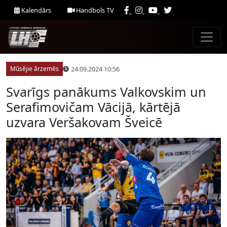
Kalendārs
Handbols TV
24.09.2024 10:56
Mūsējie ārzemēs
Svarīgs panākums Valkovskim un
Serafimovičam Vācijā, kārtējā
uzvara Veršakovam Šveicē