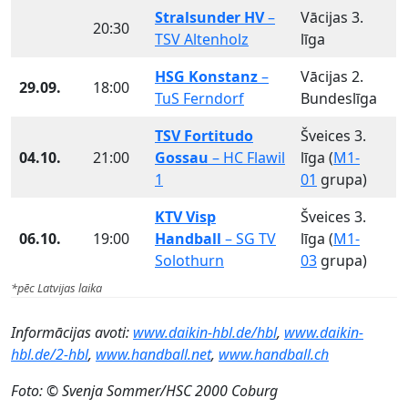
Stralsunder HV
–
Vācijas 3.
20:30
TSV Altenholz
līga
HSG Konstanz
–
Vācijas 2.
29.09.
18:00
TuS Ferndorf
Bundeslīga
TSV Fortitudo
Šveices 3.
04.10.
21:00
Gossau
– HC Flawil
līga (
M1-
1
01
grupa)
KTV Visp
Šveices 3.
06.10.
19:00
Handball
– SG TV
līga (
M1-
Solothurn
03
grupa)
*pēc Latvijas laika
Informācijas avoti:
www.daikin-hbl.de/hbl
,
www.daikin-
hbl.de/2-hbl
,
www.handball.net
,
www.handball.ch
Foto: © Svenja Sommer/HSC 2000 Coburg